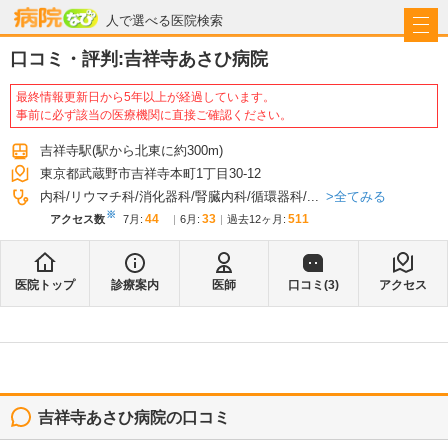
病院なび
人で選べる医院検索
口コミ・評判:
吉祥寺あさひ病院
最終情報更新日から5年以上が経過しています。
事前に必ず該当の医療機関に直接ご確認ください。
吉祥寺駅
(駅から
北東に約300m
)
東京都武蔵野市吉祥寺本町1丁目30-12
全てみる
内科
リウマチ科
消化器科
腎臓内科
循環器科
...
※
44
33
511
アクセス数
7月
:
6月
:
過去12ヶ月:
医院トップ
診療案内
医師
口コミ(
3
)
アクセス
吉祥寺あさひ病院
の口コミ