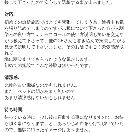
接して下さったので安心して透析する事が出来ました。
対応
:
初めての透析施設ではとても緊張してしまう為、透析中も気
を張り詰めてしまうのですが…私について下さった方が人馴
染みの良い方で…ナースコールの使い方説明も笑いを交えな
がら教えて下さって、他のCEさんも巻き込んで実演しながら
見せて説明して下さいました。そのお陰ですごく緊張感が取
れて
場に馴染ませてもらったような気がします。
初めての施設でこんな経験は無かったです。
清潔感
:
比較的古い機械なのかもしれません。
また、ベットの間があまり無いので
あまり清潔感はないかもしれません。
待ち時間
:
待っている時に、少し後に穿刺する事になりますので、お待
ち頂く事になります。と、あらかじめ声をかけて頂いていた
ので、無駄に待ったイメージはありません。