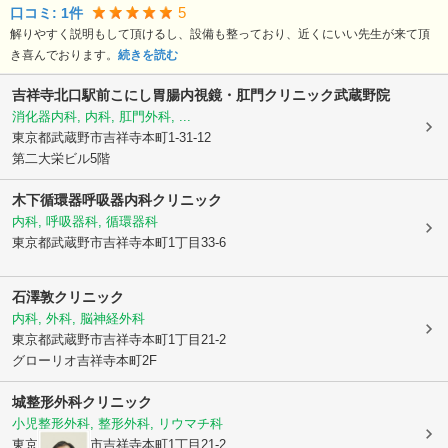
5
口コミ:
1
件
解りやすく説明もして頂けるし、設備も整っており、近くにいい先生が来て頂
き喜んでおります。
続きを読む
吉祥寺北口駅前こにし胃腸内視鏡・肛門クリニック武蔵野院
消化器内科, 内科, 肛門外科, ...
東京都武蔵野市
吉祥寺本町1-31-12
第二大栄ビル5階
木下循環器呼吸器内科クリニック
内科, 呼吸器科, 循環器科
東京都武蔵野市
吉祥寺本町1丁目33-6
石澤敦クリニック
内科, 外科, 脳神経外科
東京都武蔵野市
吉祥寺本町1丁目21-2
グローリオ吉祥寺本町2F
城整形外科クリニック
小児整形外科, 整形外科, リウマチ科
東京都武蔵野市
吉祥寺本町1丁目21-2