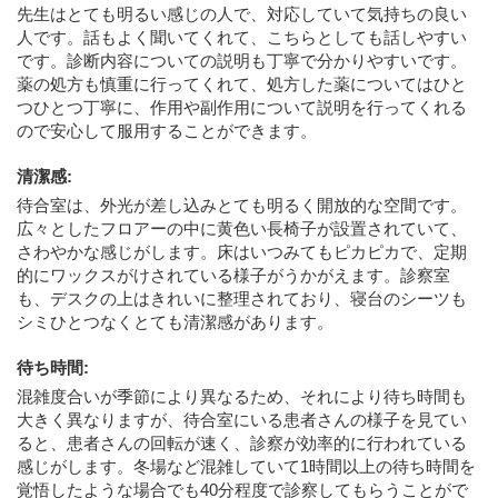
先生はとても明るい感じの人で、対応していて気持ちの良い
人です。話もよく聞いてくれて、こちらとしても話しやすい
です。診断内容についての説明も丁寧で分かりやすいです。
薬の処方も慎重に行ってくれて、処方した薬についてはひと
つひとつ丁寧に、作用や副作用について説明を行ってくれる
ので安心して服用することができます。
清潔感
:
待合室は、外光が差し込みとても明るく開放的な空間です。
広々としたフロアーの中に黄色い長椅子が設置されていて、
さわやかな感じがします。床はいつみてもピカピカで、定期
的にワックスがけされている様子がうかがえます。診察室
も、デスクの上はきれいに整理されており、寝台のシーツも
シミひとつなくとても清潔感があります。
待ち時間
:
混雑度合いが季節により異なるため、それにより待ち時間も
大きく異なりますが、待合室にいる患者さんの様子を見てい
ると、患者さんの回転が速く、診察が効率的に行われている
感じがします。冬場など混雑していて1時間以上の待ち時間を
覚悟したような場合でも40分程度で診察してもらうことがで