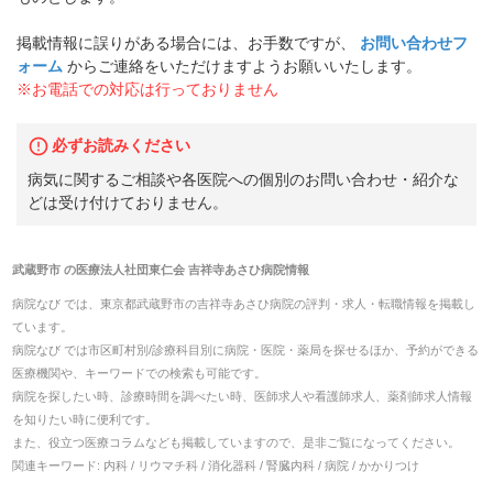
掲載情報に誤りがある場合には、お手数ですが、
お問い合わせフ
ォーム
からご連絡をいただけますようお願いいたします。
※お電話での対応は行っておりません
必ずお読みください
病気に関するご相談や各医院への個別のお問い合わせ・紹介な
どは受け付けておりません。
武蔵野市
の
医療法人社団東仁会 吉祥寺あさひ病院
情報
病院なび では、
東京都
武蔵野市
の
吉祥寺あさひ病院
の
評判・求人・転職
情報を掲載し
ています。
病院なび では市区町村別/診療科目別に病院・医院・薬局を探せるほか、予約ができる
医療機関や、キーワードでの検索も可能です。
病院を探したい時、診療時間を調べたい時、医師求人や看護師求人、薬剤師求人情報
を知りたい時に便利です。
また、役立つ医療コラムなども掲載していますので、是非ご覧になってください。
関連キーワード:
内科 / リウマチ科 / 消化器科 / 腎臓内科 / 病院 / かかりつけ