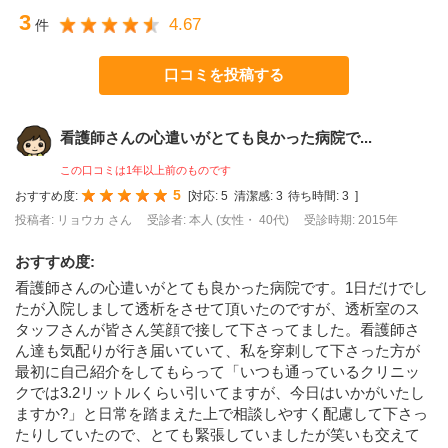
3
4.67
件
口コミを投稿する
看護師さんの心遣いがとても良かった病院で...
この口コミは1年以上前のものです
5
おすすめ度:
[
対応:
5
清潔感:
3
待ち時間:
3
]
投稿者: リョウカ さん
受診者: 本人 (女性・ 40代)
受診時期: 2015年
おすすめ度
:
看護師さんの心遣いがとても良かった病院です。1日だけでし
たが入院しまして透析をさせて頂いたのですが、透析室のス
タッフさんが皆さん笑顔で接して下さってました。看護師さ
ん達も気配りが行き届いていて、私を穿刺して下さった方が
最初に自己紹介をしてもらって「いつも通っているクリニッ
クでは3.2リットルくらい引いてますが、今日はいかがいたし
ますか?」と日常を踏まえた上で相談しやすく配慮して下さっ
たりしていたので、とても緊張していましたが笑いも交えて