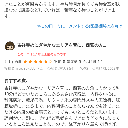
きたことが何回もあります。待ち時間が長くても待合室が快
適なので読書などしていれば、苦痛なく待つことができま
す。
≫この口コミにコメントする(医療機関の方向け)
吉祥寺のにぎやかなエリアを背に、西荻の方...
この口コミは1年以上前のものです
5
おすすめ度:
[
対応:
5
清潔感:
5
待ち時間:
5
]
投稿者: machioka99 さん
受診者: 本人 (女性・ 40代)
受診時期: 2013年
おすすめ度
:
吉祥寺のにぎやかなエリアを背に、西荻の方角に向かって8-
10分ほど歩いたところにあるあさひ病院は、内科を中心に、
腎臓病系、糖尿病系、リウマチ系の専門外来や人工透析、腹
膜透析にいたるまで、内科関係のことならなんでも診ていた
だける内臓の総合病院といってもいいところだと思います。
評判がいい割に、それほど患者さんでぎゅうぎゅうになって
いるところは見たことないので、昼下がりを選んで行けば、