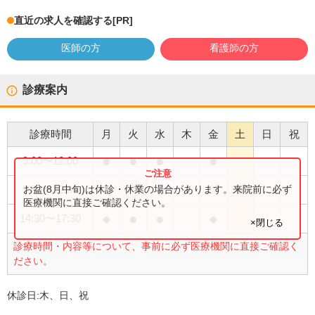
直近の求人を確認する
[PR]
医師の方
看護師の方
診療案内
診療時間
月
火
水
木
金
土
日
祝
●
●
●
●
9:00
〜
12:00
●
お盆(8月中旬)は休診・休業の場合があります。来院前に必ず
9:00
〜
12:30
医療機関に直接ご確認ください。
●
●
●
●
14:30
〜
17:30
×閉じる
診療時間・内容等について、事前に必ず医療機関に直接ご確認く
ださい。
休診日:
木、日、祝