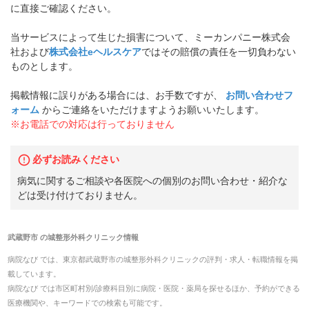
に直接ご確認ください。
当サービスによって生じた損害について、ミーカンパニー株式会
社および
株式会社eヘルスケア
ではその賠償の責任を一切負わない
ものとします。
掲載情報に誤りがある場合には、お手数ですが、
お問い合わせフ
ォーム
からご連絡をいただけますようお願いいたします。
※お電話での対応は行っておりません
必ずお読みください
病気に関するご相談や各医院への個別のお問い合わせ・紹介な
どは受け付けておりません。
武蔵野市
の
城整形外科クリニック
情報
病院なび では、
東京都
武蔵野市
の
城整形外科クリニック
の
評判・求人・転職
情報を掲
載しています。
病院なび では市区町村別/診療科目別に病院・医院・薬局を探せるほか、予約ができる
医療機関や、キーワードでの検索も可能です。