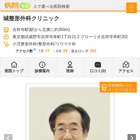
病院なび
人で選べる医院検索
城整形外科クリニック
吉祥寺駅
(駅から
北東に約350m
)
東京都武蔵野市吉祥寺本町1丁目21-2 グローリオ吉祥寺本町202
小児整形外科
整形外科
リウマチ科
※
37
29
361
アクセス数
7月
:
6月
:
過去12ヶ月:
医院トップ
診療案内
医師
口コミ(
0
)
アクセス
医療機関からの
メッセージあり