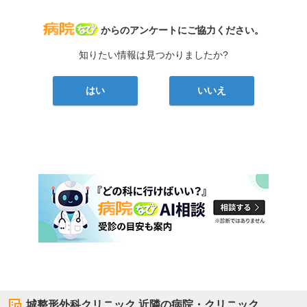
病院なび
からのアンケートにご協力ください。
知りたい情報は見つかりましたか?
はい
いいえ
城整形外科クリニック
近隣の病院・クリニック