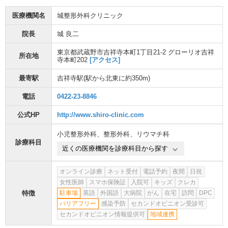
医療機関名
城整形外科クリニック
院長
城 良二
東京都武蔵野市吉祥寺本町1丁目21-2 グローリオ吉祥
所在地
寺本町202
[アクセス]
最寄駅
吉祥寺駅
(駅から
北東に約350m
)
電話
0422-23-8846
公式HP
http://www.shiro-clinic.com
小児整形外科
、
整形外科
、
リウマチ科
診療科目
近くの医療機関を診療科目から探す
オンライン診療
ネット受付
電話予約
夜間
日祝
女性医師
スマホ保険証
入院可
キッズ
クレカ
特徴
駐車場
英語
外国語
大病院
がん
在宅
訪問
DPC
バリアフリー
感染予防
セカンドオピニオン受診可
セカンドオピニオン情報提供可
地域連携