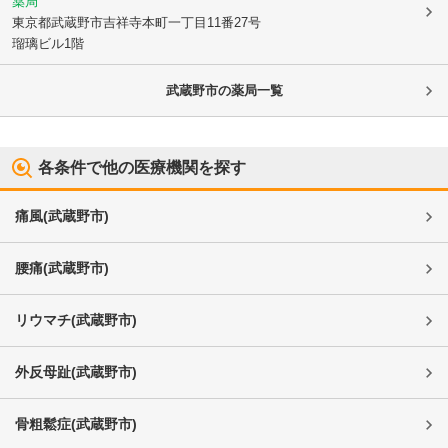
薬局
東京都武蔵野市
吉祥寺本町一丁目11番27号
瑠璃ビル1階
武蔵野市
の薬局一覧
各条件で他の医療機関を探す
痛風
(
武蔵野市
)
腰痛
(
武蔵野市
)
リウマチ
(
武蔵野市
)
外反母趾
(
武蔵野市
)
骨粗鬆症
(
武蔵野市
)