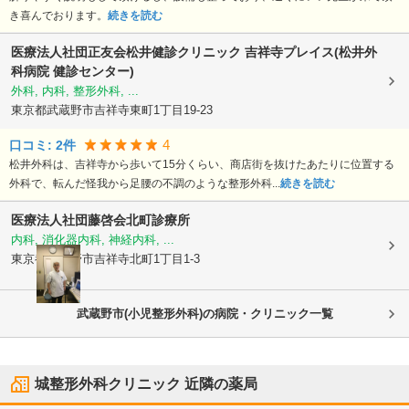
き喜んでおります。
続きを読む
医療法人社団正友会
松井健診クリニック 吉祥寺プレイス(松井外
科病院 健診センター)
外科, 内科, 整形外科, ...
東京都武蔵野市
吉祥寺東町1丁目19-23
4
口コミ:
2
件
松井外科は、吉祥寺から歩いて15分くらい、商店街を抜けたあたりに位置する
外科で、転んだ怪我から足腰の不調のような整形外科...
続きを読む
医療法人社団藤啓会
北町診療所
内科, 消化器内科, 神経内科, ...
東京都武蔵野市
吉祥寺北町1丁目1-3
武蔵野市(小児整形外科)の病院・クリニック一覧
城整形外科クリニック
近隣の薬局