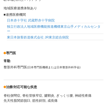
地域医療連携体制あり
連携医療機関
日本赤十字社 武蔵野赤十字病院
独立行政法人地域医療機能推進機構東京山手メディカルセンタ
ー
東日本旅客鉄道株式会社 JR東京総合病院
専門医
常勤
整形外科専門医
(日本専門医機構または日本整形外科学会)
治療/対応可能な疾患
脊柱側彎症
脊柱管狭窄症
腱鞘炎
ぎっくり腰
神経性疼痛
先天性股関節脱臼, 筋性斜頚, 成長痛