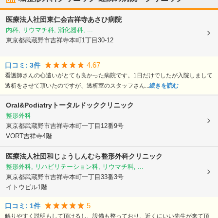
医療法人社団東仁会
吉祥寺あさひ病院
内科, リウマチ科, 消化器科, ...
東京都武蔵野市
吉祥寺本町1丁目30-12
4.67
口コミ:
3
件
看護師さんの心遣いがとても良かった病院です。1日だけでしたが入院しまして
透析をさせて頂いたのですが、透析室のスタッフさん...
続きを読む
Oral&Podiatryトータルドッククリニック
整形外科
東京都武蔵野市
吉祥寺本町一丁目12番9号
VORT吉祥寺4階
医療法人社団和じょうしんむら整形外科クリニック
整形外科, リハビリテーション科, リウマチ科, ...
東京都武蔵野市
吉祥寺本町一丁目33番3号
イトウビル1階
5
口コミ:
1
件
解りやすく説明もして頂けるし、設備も整っており、近くにいい先生が来て頂