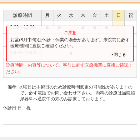
診療時間
月
火
水
木
金
土
日
祝
●
●
●
●
●
9:00
〜
12:30
●
●
●
●
お盆(8月中旬)は休診・休業の場合があります。来院前に必ず
15:30
〜
19:00
医療機関に直接ご確認ください。
●
16:00
〜
19:00
×閉じる
診療時間・内容等について、事前に必ず医療機関に直接ご確認く
ださい。
備考:
水曜日は手術日のため診療時間変更の可能性がありますの
で、必ず電話でお問い合わせ下さい。 内科の診療は当院泌
尿器科へ通院中の方のみ診療しております。
休診日:
日・祝