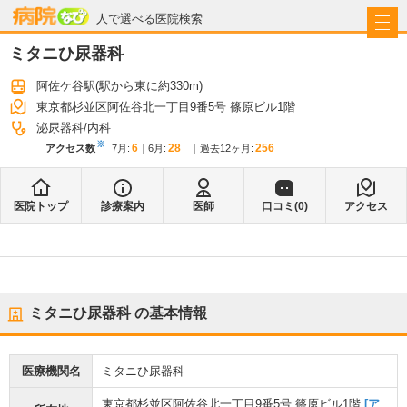
病院なび
人で選べる医院検索
ミタニひ尿器科
阿佐ケ谷駅
(駅から
東に約330m
)
東京都杉並区阿佐谷北一丁目9番5号 篠原ビル1階
泌尿器科
内科
※
6
28
256
アクセス数
7月
:
6月
:
過去12ヶ月:
医院トップ
診療案内
医師
口コミ(
0
)
アクセス
ミタニひ尿器科
の基本情報
医療機関名
ミタニひ尿器科
東京都杉並区阿佐谷北一丁目9番5号 篠原ビル1階
[ア