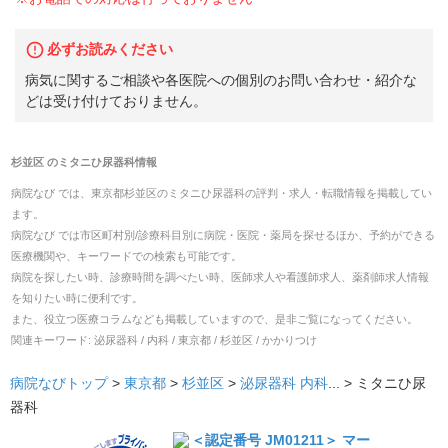
必ずお読みください
病気に関するご相談や各医院への個別のお問い合わせ・紹介な
どは受け付けておりません。
杉並区
の
ミタニひ尿器科
情報
病院なび では、
東京都
杉並区
の
ミタニひ尿器科
の
評判・求人・転職
情報を掲載してい
ます。
病院なび では市区町村別/診療科目別に病院・医院・薬局を探せるほか、予約ができる
医療機関や、キーワードでの検索も可能です。
病院を探したい時、診療時間を調べたい時、医師求人や看護師求人、薬剤師求人情報
を知りたい時に便利です。
また、役立つ医療コラムなども掲載していますので、是非ご覧になってください。
関連キーワード:
泌尿器科 / 内科 / 東京都 / 杉並区 / かかりつけ
病院なびトップ
>
東京都
>
杉並区
>
泌尿器科
内科
... >
ミタニひ尿
器科