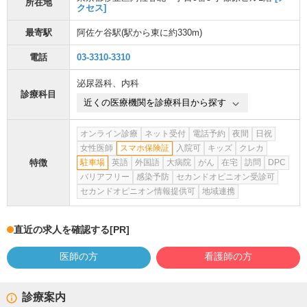
所在地
クセス]
最寄駅
阿佐ケ谷駅
(駅から
東に約330m
)
電話
03-3310-3310
泌尿器科
、
内科
診療科目
近くの医療機関を診療科目から探す
オンライン診療
ネット受付
電話予約
夜間
日祝
女性医師
スマホ保険証
入院可
キッズ
クレカ
特徴
駐車場
英語
外国語
大病院
がん
在宅
訪問
DPC
バリアフリー
感染予防
セカンドオピニオン受診可
セカンドオピニオン情報提供可
地域連携
直近の求人を確認する
[PR]
医師の方
看護師の方
診療案内