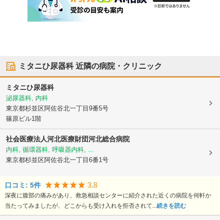
ミタニひ尿器科
近隣の病院・クリニック
ミタニひ尿器科
泌尿器科, 内科
東京都杉並区
阿佐谷北一丁目9番5号
篠原ビル1階
社会医療法人河北医療財団河北総合病院
内科, 循環器科, 呼吸器内科, ...
東京都杉並区
阿佐谷北一丁目6番1号
3.8
口コミ:
5
件
深夜に腹部の痛みがあり、救急相談センターに紹介された近くの病院を何軒か
当たってみましたが、どこからも受け入れを拒否されて...
続きを読む