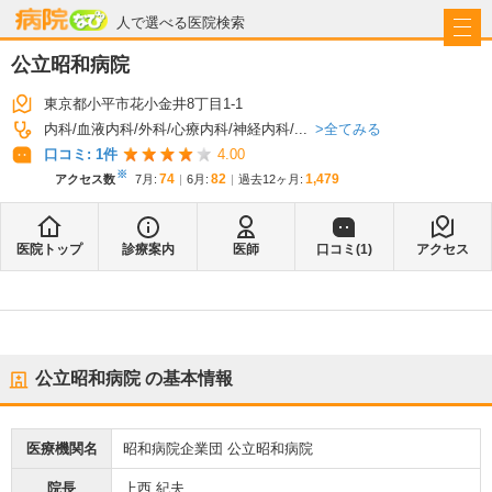
病院なび
人で選べる医院検索
公立昭和病院
東京都小平市花小金井8丁目1-1
全てみる
内科
血液内科
外科
心療内科
神経内科
...
口コミ:
1
件
4.00
※
74
82
1,479
アクセス数
7月
:
6月
:
過去12ヶ月:
医院トップ
診療案内
医師
口コミ(
1
)
アクセス
公立昭和病院
の基本情報
医療機関名
昭和病院企業団 公立昭和病院
院長
上西 紀夫