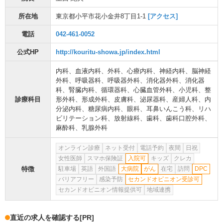
所在地
東京都小平市花小金井8丁目1-1
[アクセス]
電話
042-461-0052
公式HP
http://kouritu-showa.jp/index.html
内科
、
血液内科
、
外科
、
心療内科
、
神経内科
、
脳神経
外科
、
呼吸器科
、
呼吸器外科
、
消化器外科
、
消化器
科
、
腎臓内科
、
循環器科
、
心臓血管外科
、
小児科
、
整
診療科目
形外科
、
形成外科
、
皮膚科
、
泌尿器科
、
産婦人科
、
内
分泌内科
、
糖尿病内科
、
眼科
、
耳鼻いんこう科
、
リハ
ビリテーション科
、
放射線科
、
歯科
、
歯科口腔外科
、
麻酔科
、
乳腺外科
オンライン診療
ネット受付
電話予約
夜間
日祝
女性医師
スマホ保険証
入院可
キッズ
クレカ
特徴
駐車場
英語
外国語
大病院
がん
在宅
訪問
DPC
バリアフリー
感染予防
セカンドオピニオン受診可
セカンドオピニオン情報提供可
地域連携
直近の求人を確認する
[PR]