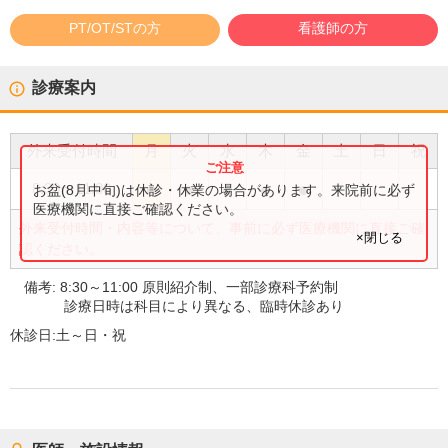
PT/OT/STの方
看護師の方
診療案内
外来受付時間
月
火
水
木
金
土
日
祝
●
●
●
●
●
8:30
〜
11:00
お盆(8月中旬)は休診・休業の場合があります。来院前に必ず
医療機関に直接ご確認ください。
外来受付時間・内容等について、事前に必ず医療機関に直接ご確
×閉じる
認ください。
備考:
8:30～11:00 原則紹介制、一部診療科予約制
診療日時は科目により異なる、臨時休診あり
休診日:
土～日・祝