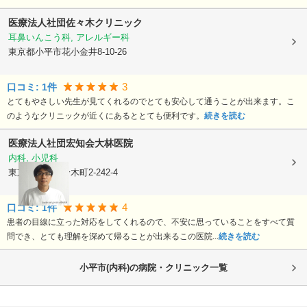
医療法人社団
佐々木クリニック
耳鼻いんこう科, アレルギー科
東京都小平市
花小金井8-10-26
3
口コミ:
1
件
とてもやさしい先生が見てくれるのでとても安心して通うことが出来ます。こ
のようなクリニックが近くにあるととても便利です。
続きを読む
医療法人社団宏知会
大林医院
内科, 小児科
東京都小平市
鈴木町2-242-4
4
口コミ:
1
件
患者の目線に立った対応をしてくれるので、不安に思っていることをすべて質
問でき、とても理解を深めて帰ることが出来るこの医院...
続きを読む
小平市(内科)の病院・クリニック一覧