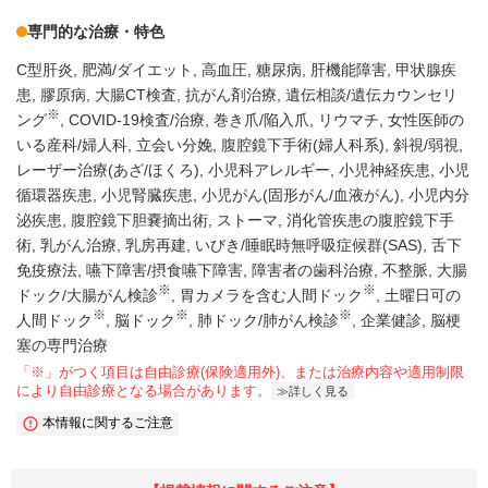
専門的な治療・特色
C型肝炎
肥満/ダイエット
高血圧
糖尿病
肝機能障害
甲状腺疾
患
膠原病
大腸CT検査
抗がん剤治療
遺伝相談/遺伝カウンセリ
※
ング
COVID-19検査/治療
巻き爪/陥入爪
リウマチ
女性医師の
いる産科/婦人科
立会い分娩
腹腔鏡下手術(婦人科系)
斜視/弱視
レーザー治療(あざ/ほくろ)
小児科アレルギー
小児神経疾患
小児
循環器疾患
小児腎臓疾患
小児がん(固形がん/血液がん)
小児内分
泌疾患
腹腔鏡下胆嚢摘出術
ストーマ
消化管疾患の腹腔鏡下手
術
乳がん治療
乳房再建
いびき/睡眠時無呼吸症候群(SAS)
舌下
免疫療法
嚥下障害/摂食嚥下障害
障害者の歯科治療
不整脈
大腸
※
※
ドック/大腸がん検診
胃カメラを含む人間ドック
土曜日可の
※
※
※
人間ドック
脳ドック
肺ドック/肺がん検診
企業健診
脳梗
塞の専門治療
「※」がつく項目は自由診療(保険適用外)、または治療内容や適用制限
により自由診療となる場合があります。
詳しく見る
本情報に関するご注意