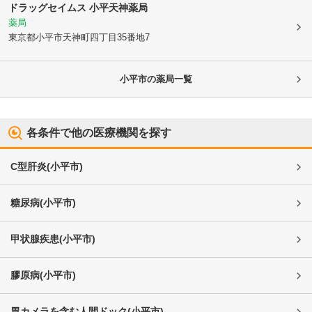
ドラッグセイムス 小平天神薬局
薬局
東京都小平市
天神町四丁目35番地7
小平市
の薬局一覧
各条件で他の医療機関を探す
C型肝炎
(
小平市
)
糖尿病
(
小平市
)
甲状腺疾患
(
小平市
)
膠原病
(
小平市
)
胃カメラを含む人間ドック
(
小平市
)