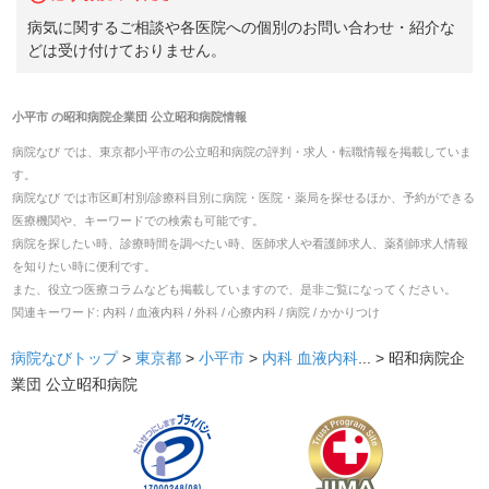
病気に関するご相談や各医院への個別のお問い合わせ・紹介な
どは受け付けておりません。
小平市
の
昭和病院企業団 公立昭和病院
情報
病院なび では、
東京都
小平市
の
公立昭和病院
の
評判・求人・転職
情報を掲載していま
す。
病院なび では市区町村別/診療科目別に病院・医院・薬局を探せるほか、予約ができる
医療機関や、キーワードでの検索も可能です。
病院を探したい時、診療時間を調べたい時、医師求人や看護師求人、薬剤師求人情報
を知りたい時に便利です。
また、役立つ医療コラムなども掲載していますので、是非ご覧になってください。
関連キーワード:
内科 / 血液内科 / 外科 / 心療内科 / 病院 / かかりつけ
病院なびトップ
>
東京都
>
小平市
>
内科
血液内科
... >
昭和病院企
業団 公立昭和病院