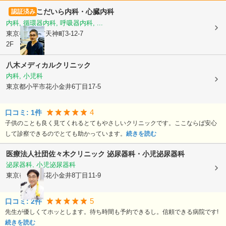
こだいら内科・心臓内科
認証済み
内科, 循環器内科, 呼吸器内科, ...
東京都小平市
天神町3-12-7
2F
八木メディカルクリニック
内科, 小児科
東京都小平市
花小金井6丁目17-5
4
口コミ:
1
件
子供のことも良く見てくれるとてもやさしいクリニックです。ここならば安心
して診察できるのでとても助かっています。
続きを読む
医療法人社団
佐々木クリニック 泌尿器科・小児泌尿器科
泌尿器科, 小児泌尿器科
東京都小平市
花小金井8丁目11-9
5
口コミ:
2
件
先生が優しくてホッとします。待ち時間も予約できるし。信頼できる病院です!
続きを読む