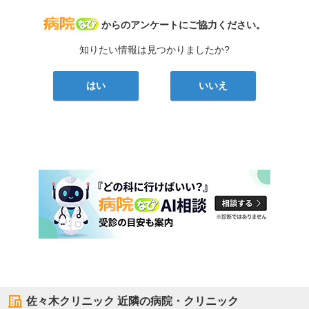
病院なび
からのアンケートにご協力ください。
知りたい情報は見つかりましたか?
はい
いいえ
佐々木クリニック
近隣の病院・クリニック