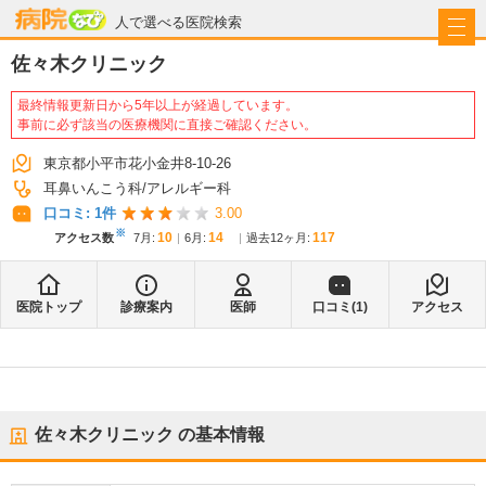
病院なび
人で選べる医院検索
佐々木クリニック
最終情報更新日から5年以上が経過しています。
事前に必ず該当の医療機関に直接ご確認ください。
東京都小平市花小金井8-10-26
耳鼻いんこう科
アレルギー科
口コミ:
1
件
3.00
※
10
14
117
アクセス数
7月
:
6月
:
過去12ヶ月:
医院トップ
診療案内
医師
口コミ(
1
)
アクセス
佐々木クリニック
の基本情報