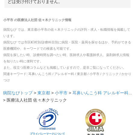
どは受け付けておりません。
小平市
の
医療法人社団 佐々木クリニック
情報
病院なび では、
東京都
小平市
の
佐々木クリニック
の
評判・求人・転職
情報を掲載して
います。
病院なび では市区町村別/診療科目別に病院・医院・薬局を探せるほか、予約ができる
医療機関や、キーワードでの検索も可能です。
病院を探したい時、診療時間を調べたい時、医師求人や看護師求人、薬剤師求人情報
を知りたい時に便利です。
また、役立つ医療コラムなども掲載していますので、是非ご覧になってください。
関連キーワード:
耳鼻いんこう科 / アレルギー科 / 東京都 / 小平市 / クリニック / かかり
つけ
病院なびトップ
>
東京都
>
小平市
>
耳鼻いんこう科
アレルギー科
...
>
医療法人社団 佐々木クリニック
プライバシーマークについて