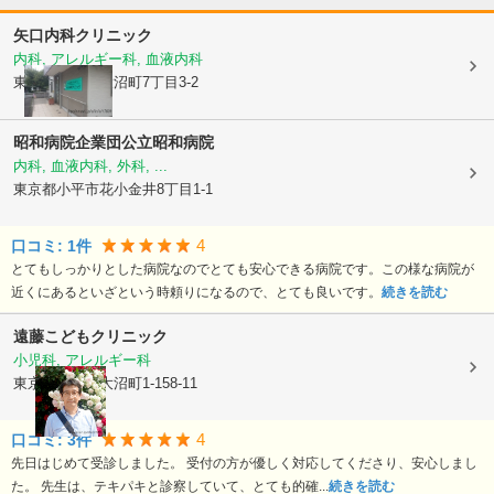
矢口内科クリニック
内科, アレルギー科, 血液内科
東京都小平市
大沼町7丁目3-2
昭和病院企業団
公立昭和病院
内科, 血液内科, 外科, ...
東京都小平市
花小金井8丁目1-1
4
口コミ:
1
件
とてもしっかりとした病院なのでとても安心できる病院です。この様な病院が
近くにあるといざという時頼りになるので、とても良いです。
続きを読む
遠藤こどもクリニック
小児科, アレルギー科
東京都小平市
大沼町1-158-11
4
口コミ:
3
件
先日はじめて受診しました。 受付の方が優しく対応してくださり、安心しまし
た。 先生は、テキパキと診察していて、とても的確...
続きを読む