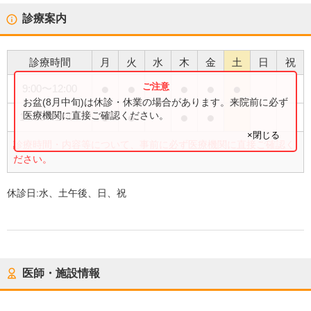
診療案内
診療時間
月
火
水
木
金
土
日
祝
●
●
●
●
●
9:00
〜
12:00
お盆(8月中旬)は休診・休業の場合があります。来院前に必ず
●
●
●
●
医療機関に直接ご確認ください。
14:00
〜
17:00
×閉じる
診療時間・内容等について、事前に必ず医療機関に直接ご確認く
ださい。
休診日:
水、土午後、日、祝
医師・施設情報