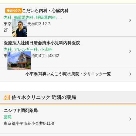
こだいら内科・心臓内科
認証済み
内科, 循環器内科, 呼吸器内科, ...
東京都小平市
天神町3-12-7
2F
医療法人社団日清会
清水小児科内科医院
内科, アレルギー科, 小児科
東京都小平市
大沼町4丁目43-32
小平市(耳鼻いんこう科)の病院・クリニック一覧
佐々木クリニック
近隣の薬局
ニシワキ調剤薬局
薬局
東京都小平市
花小金井8-11-8