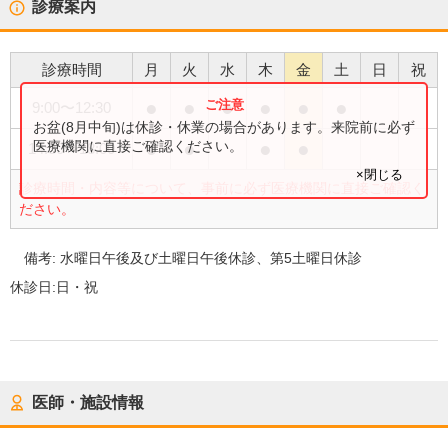
診療案内
診療時間
月
火
水
木
金
土
日
祝
●
●
●
●
●
●
9:00
〜
12:30
お盆(8月中旬)は休診・休業の場合があります。来院前に必ず
●
●
●
●
医療機関に直接ご確認ください。
14:30
〜
18:00
×閉じる
診療時間・内容等について、事前に必ず医療機関に直接ご確認く
ださい。
備考:
水曜日午後及び土曜日午後休診、第5土曜日休診
休診日:
日・祝
医師・施設情報