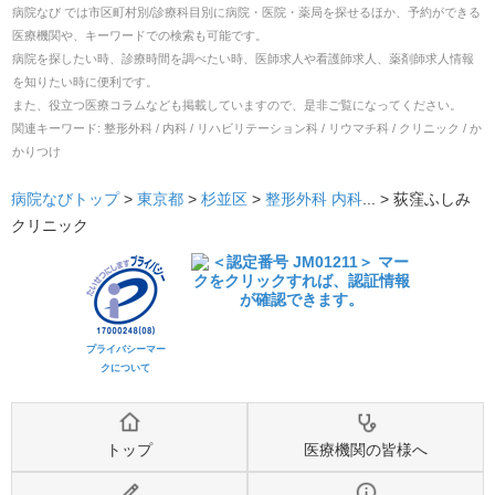
病院なび では市区町村別/診療科目別に病院・医院・薬局を探せるほか、予約ができる
医療機関や、キーワードでの検索も可能です。
病院を探したい時、診療時間を調べたい時、医師求人や看護師求人、薬剤師求人情報
を知りたい時に便利です。
また、役立つ医療コラムなども掲載していますので、是非ご覧になってください。
関連キーワード:
整形外科 / 内科 / リハビリテーション科 / リウマチ科 / クリニック / か
かりつけ
病院なびトップ
>
東京都
>
杉並区
>
整形外科
内科
... >
荻窪ふしみ
クリニック
プライバシーマー
クについて
トップ
医療機関の皆様へ