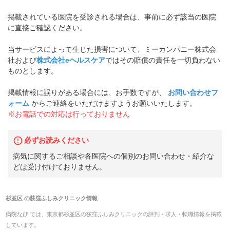
掲載されている医院を受診される場合は、事前に必ず該当の医院
に直接ご確認ください。
当サービスによって生じた損害について、ミーカンパニー株式会
社および
株式会社eヘルスケア
ではその賠償の責任を一切負わない
ものとします。
掲載情報に誤りがある場合には、お手数ですが、
お問い合わせフ
ォーム
からご連絡をいただけますようお願いいたします。
※お電話での対応は行っておりません
必ずお読みください
病気に関するご相談や各医院への個別のお問い合わせ・紹介な
どは受け付けておりません。
杉並区
の
荻窪ふしみクリニック
情報
病院なび では、
東京都
杉並区
の
荻窪ふしみクリニック
の
評判・求人・転職
情報を掲載
しています。