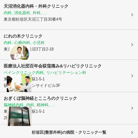
天沼消化器内科・外科クリニック
内科, 消化器科, 外科, ...
東京都杉並区
天沼三丁目30番4号
にれの木クリニック
内科, 心療内科, 小児科
東京都杉並区
天沼3丁目2-18
医療法人社団百年会
荻窪痛み&リハビリクリニック
ペインクリニック内科, リハビリテーション科
東京都杉並区
上荻1-5-1
荻窪ステーションサイドビル3F
おぎくぼ脳神経とこころのクリニック
脳神経内科, 内科, 精神科, ...
東京都杉並区
上荻1-5-1
2F
杉並区(整形外科)の病院・クリニック一覧