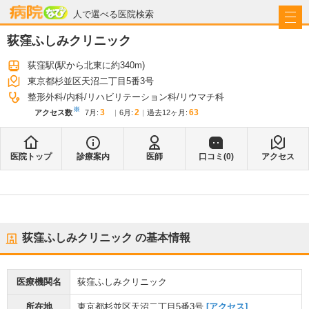
病院なび
人で選べる医院検索
荻窪ふしみクリニック
荻窪駅
(駅から
北東に約340m
)
東京都杉並区天沼二丁目5番3号
整形外科
内科
リハビリテーション科
リウマチ科
※
3
2
63
アクセス数
7月
:
6月
:
過去12ヶ月:
医院トップ
診療案内
医師
口コミ(
0
)
アクセス
荻窪ふしみクリニック
の基本情報
医療機関名
荻窪ふしみクリニック
所在地
東京都杉並区天沼二丁目5番3号
[アクセス]