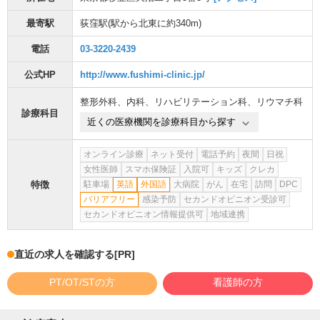
最寄駅
荻窪駅
(駅から
北東に約340m
)
電話
03-3220-2439
公式HP
http://www.fushimi-clinic.jp/
整形外科
、
内科
、
リハビリテーション科
、
リウマチ科
診療科目
近くの医療機関を診療科目から探す
オンライン診療
ネット受付
電話予約
夜間
日祝
女性医師
スマホ保険証
入院可
キッズ
クレカ
特徴
駐車場
英語
外国語
大病院
がん
在宅
訪問
DPC
バリアフリー
感染予防
セカンドオピニオン受診可
セカンドオピニオン情報提供可
地域連携
直近の求人を確認する
[PR]
PT/OT/STの方
看護師の方