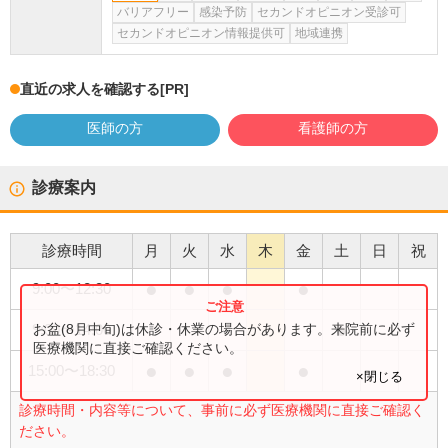
バリアフリー
感染予防
セカンドオピニオン受診可
セカンドオピニオン情報提供可
地域連携
直近の求人を確認する
[PR]
医師の方
看護師の方
診療案内
診療時間
月
火
水
木
金
土
日
祝
●
●
●
●
9:00
〜
12:30
●
お盆(8月中旬)は休診・休業の場合があります。来院前に必ず
9:00
〜
14:00
医療機関に直接ご確認ください。
●
●
●
●
15:00
〜
18:30
×閉じる
診療時間・内容等について、事前に必ず医療機関に直接ご確認く
ださい。