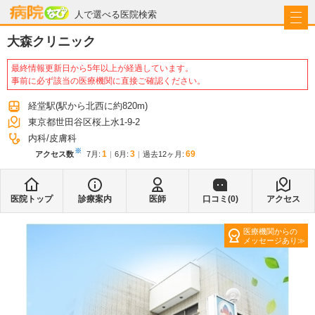
病院なび
人で選べる医院検索
大森クリニック
最終情報更新日から5年以上が経過しています。
事前に必ず該当の医療機関に直接ご確認ください。
経堂駅
(駅から
北西に約820m
)
東京都世田谷区桜上水1-9-2
内科
皮膚科
※
1
3
69
アクセス数
7月
:
6月
:
過去12ヶ月:
医院トップ
診療案内
医師
口コミ(
0
)
アクセス
医療機関からの
メッセージあり