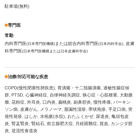
駐車場(無料)
専門医
常勤
内科専門医
または総合内科専門医
皮膚
(日本専門医機構)
(日本内科学会)
科専門医
(日本専門医機構または日本皮膚科学会)
治療/対応可能な疾患
COPD(慢性閉塞性肺疾患)
胃潰瘍・十二指腸潰瘍
過敏性腸症候
群
PTSD
心臓神経症
自律神経失調症
狭心症・心筋梗塞
大動脈
瘤
花粉症
外耳炎
口内炎
扁桃炎
副鼻腔炎
慢性疼痛
パーキン
ソン病
皮膚がん
メラノーマ
脂漏性湿疹
帯状疱疹
手足口病
突
発性発疹
はしか
水疱瘡(水痘)
おたふくかぜ
尿道炎
亀頭包皮
炎
腎盂腎炎
腎結石
前立腺肥大症
月経困難症
貧血
カンジダ腟
炎
逆流性食道炎