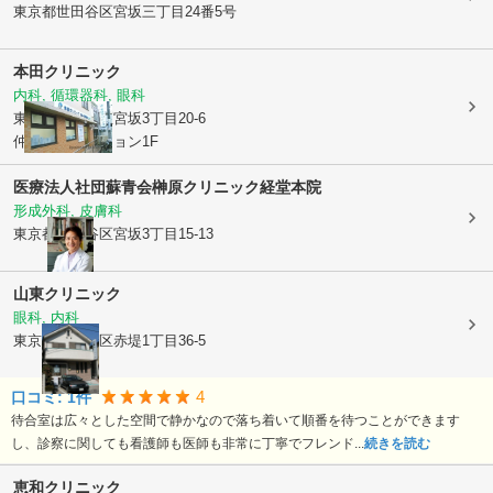
東京都世田谷区
宮坂三丁目24番5号
本田クリニック
内科, 循環器科, 眼科
東京都世田谷区
宮坂3丁目20-6
仲田学生マンション1F
医療法人社団蘇青会
榊原クリニック経堂本院
形成外科, 皮膚科
東京都世田谷区
宮坂3丁目15-13
山東クリニック
眼科, 内科
東京都世田谷区
赤堤1丁目36-5
4
口コミ:
1
件
待合室は広々とした空間で静かなので落ち着いて順番を待つことができます
し、診察に関しても看護師も医師も非常に丁寧でフレンド...
続きを読む
恵和クリニック