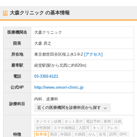
大森クリニック
の基本情報
医療機関名
大森クリニック
院長
大森 房之
所在地
東京都世田谷区桜上水1-9-2
[アクセス]
最寄駅
経堂駅
(駅から
北西に約820m
)
電話
03-3302-6121
公式HP
http://www.omori-clinic.jp
内科
、
皮膚科
診療科目
近くの医療機関を診療科目から探す
オンライン診療
ネット受付
電話予約
夜間
日祝
女性医師
スマホ保険証
入院可
キッズ
クレカ
特徴
駐車場
英語
外国語
大病院
がん
在宅
訪問
DPC