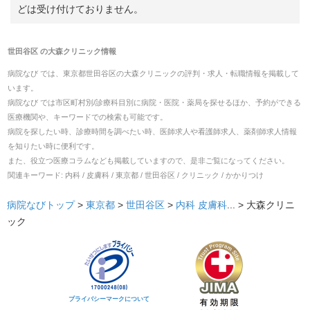
どは受け付けておりません。
世田谷区
の
大森クリニック
情報
病院なび では、
東京都
世田谷区
の
大森クリニック
の
評判・求人・転職
情報を掲載して
います。
病院なび では市区町村別/診療科目別に病院・医院・薬局を探せるほか、予約ができる
医療機関や、キーワードでの検索も可能です。
病院を探したい時、診療時間を調べたい時、医師求人や看護師求人、薬剤師求人情報
を知りたい時に便利です。
また、役立つ医療コラムなども掲載していますので、是非ご覧になってください。
関連キーワード:
内科 / 皮膚科 / 東京都 / 世田谷区 / クリニック / かかりつけ
病院なびトップ
>
東京都
>
世田谷区
>
内科
皮膚科
... >
大森クリニ
ック
プライバシーマークについて