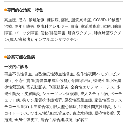
専門的な治療・特色
高血圧
漢方
禁煙治療
糖尿病
痛風
脂質異常症
COVID-19検査/
治療
更年期障害
皮膚科アレルギー
白癬
掌蹠膿疱症
乾癬
睡眠
障害
パニック障害
便秘/排便障害
肝炎ワクチン
肺炎球菌ワクチ
ン(成人/高齢者)
インフルエンザワクチン
診察可能な難病
一次的に診る
再生不良性貧血
自己免疫性溶血性貧血
発作性夜間ヘモグロビン
尿症
不応性貧血(骨髄異形成症候群)
骨髄線維症
特発性血小板減
少性紫斑病
高安動脈炎
側頭動脈炎
全身性エリテマトーデス
多
発性筋炎・皮膚筋炎
シェーグレン症候群
成人スティル病
ベーチ
ェット病
抗リン脂質抗体症候群
原発性高脂血症
家族性高コレス
テロール血症(ホモ接合体)
肥大型心筋症
特発性間質性肺炎
サル
コイドーシス
びまん性汎細気管支炎
表皮水疱症
膿疱性乾癬
天
疱瘡
全身性強皮症
混合性結合組織病
IgA腎症