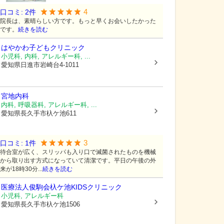
4
口コミ:
2
件
院長は、素晴らしい方です。もっと早くお会いしたかった
です。
続きを読む
はやかわ子どもクリニック
小児科, 内科, アレルギー科, ...
愛知県日進市
岩崎台4-1011
宮地内科
内科, 呼吸器科, アレルギー科, ...
愛知県長久手市
杁ケ池611
3
口コミ:
1
件
待合室が広く、スリッパも入り口で滅菌されたものを機械
から取り出す方式になっていて清潔です。平日の午後の外
来が18時30分...
続きを読む
医療法人俊駒会
杁ケ池KIDSクリニック
小児科, アレルギー科
愛知県長久手市
杁ケ池1506