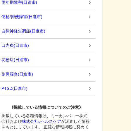
更年期障害
(
日進市
)
便秘/排便障害
(
日進市
)
自律神経失調症
(
日進市
)
口内炎
(
日進市
)
花粉症
(
日進市
)
副鼻腔炎
(
日進市
)
PTSD
(
日進市
)
《掲載している情報についてのご注意》
掲載している各種情報は、ミーカンパニー株式
会社および
株式会社eヘルスケア
が調査した情報
をもとにしています。 正確な情報掲載に努めて