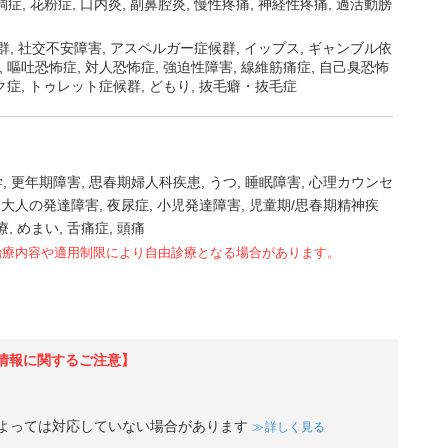
調症
花粉症
口内炎
副鼻腔炎
慢性疼痛
神経性疼痛
過活動膀
群, 社交不安障害, アスペルガー症候群, イップス, ギャンブル依
, 嘔吐恐怖症, 対人恐怖症, 強迫性障害, 線維筋痛症, 自己臭恐怖
ック症, トゥレット症候群, どもり, 抜毛癖・抜毛症
学
更年期障害
思春期婦人科疾患
うつ
睡眠障害
心理カウンセ
大人の発達障害
夜尿症
小児発達障害
児童期/思春期精神疾
療
めまい
舌痛症
頭痛
治療内容や適用制限により自由診療となる場合があります。
情報に関するご注意】
よっては対応していない場合があります
詳しく見る