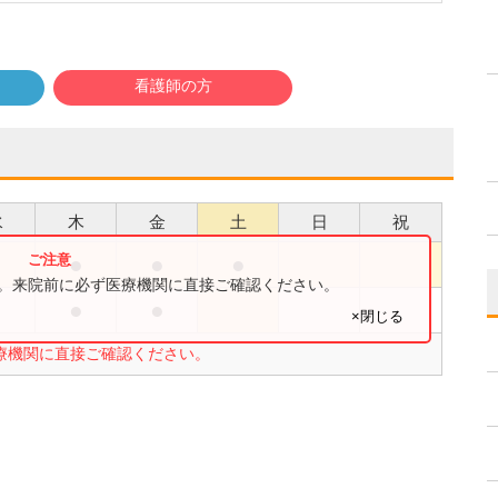
看護師の方
水
木
金
土
日
祝
●
●
●
●
す。来院前に必ず医療機関に直接ご確認ください。
●
●
×閉じる
療機関に直接ご確認ください。