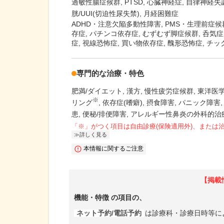
過敏性腸症候群
PTSD
心臓神経症
自律神経失
胱/UUI(切迫性尿失禁)
月経困難症
ADHD・注意欠陥多動性障害, PMS・生理前症候
存症, パチンコ依存症, むずむず脚症候群, 呑気症
症, 視線恐怖症, 買い物依存症, 醜形恐怖症, チ
専門的な治療・特色
肥満/ダイエット
漢方
慢性疲労症候群
東洋医
※
リング
依存症(嗜癖)
摂食障害
パニック障害
患
便秘/排便障害
アレルギー性鼻炎の外科的治
「※」がつく項目は自由診療(保険適用外)、または
詳しく見る
本情報に関するご注意
【掲載
機能・特徴
の項目の、
ネット予約/電話予約
は診療科・診療日時等に