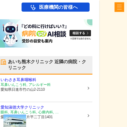
医療機関の皆様へ
あいち熊木クリニック
近隣の病院・ク
リニック
いわさき耳鼻咽喉科
耳鼻いんこう科, アレルギー科
愛知県日進市
竹の山2-2110
愛知淑徳大学クリニック
眼科, 耳鼻いんこう科, 心療内科, ...
愛知県長久手市
片平二丁目1401