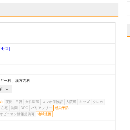
クセス]
ギー科
、
漢方内科
す
約
夜間
日祝
女性医師
スマホ保険証
入院可
キッズ
クレカ
在宅
訪問
DPC
バリアフリー
感染予防
オピニオン情報提供可
地域連携