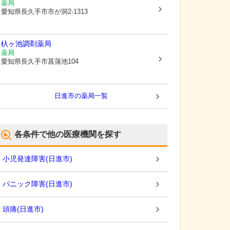
薬局
愛知県長久手市
市が洞2-1313
杁ヶ池調剤薬局
薬局
愛知県長久手市
菖蒲池104
日進市
の薬局一覧
各条件で他の医療機関を探す
小児発達障害
(
日進市
)
パニック障害
(
日進市
)
頭痛
(
日進市
)