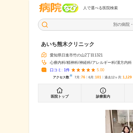
病院なび
人で選べる医院検索
あいち熊木クリニック
愛知県日進市竹の山2丁目1321
心療内科
精神科
神経科
アレルギー科
漢方内科
口コミ:
1
件
5.00
※
76
101
1,129
アクセス数
7月
:
6月
:
過去12ヶ月:
医院トップ
診療案内