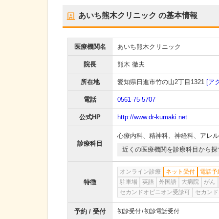
あいち熊木クリニック
の基本情報
医療機関名
あいち熊木クリニック
院長
熊木 徹夫
所在地
愛知県日進市竹の山2丁目1321
[ア
電話
0561-75-5707
公式HP
http://www.dr-kumaki.net
心療内科
、
精神科
、
神経科
、
アレル
診療科目
近くの医療機関を診療科目から探
オンライン診療
ネット受付
電話予
特徴
駐車場
英語
外国語
大病院
がん
セカンドオピニオン受診可
セカンド
予約 / 受付
初診受付
初診電話受付