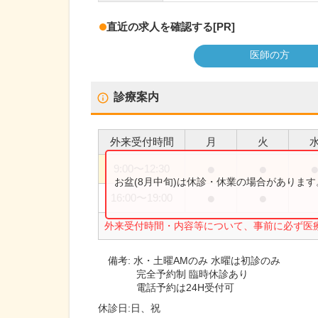
直近の求人を確認する
[PR]
医師の方
診療案内
外来受付時間
月
火
●
●
9:00
〜
12:30
お盆(8月中旬)は休診・休業の場合がありま
●
●
16:00
〜
19:00
外来受付時間・内容等について、事前に必ず医
備考:
水・土曜AMのみ 水曜は初診のみ
完全予約制 臨時休診あり
電話予約は24H受付可
休診日:
日、祝