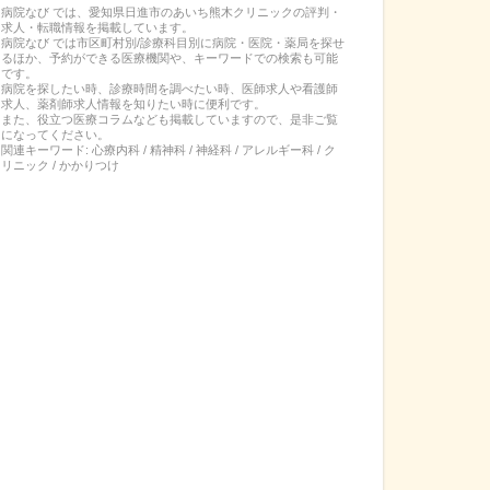
病院なび では、
愛知県
日進市
の
あいち熊木クリニック
の
評判・
求人・転職
情報を掲載しています。
病院なび では市区町村別/診療科目別に病院・医院・薬局を探せ
るほか、予約ができる医療機関や、キーワードでの検索も可能
です。
病院を探したい時、診療時間を調べたい時、医師求人や看護師
求人、薬剤師求人情報を知りたい時に便利です。
また、役立つ医療コラムなども掲載していますので、是非ご覧
になってください。
関連キーワード:
心療内科 / 精神科 / 神経科 / アレルギー科 / ク
リニック / かかりつけ