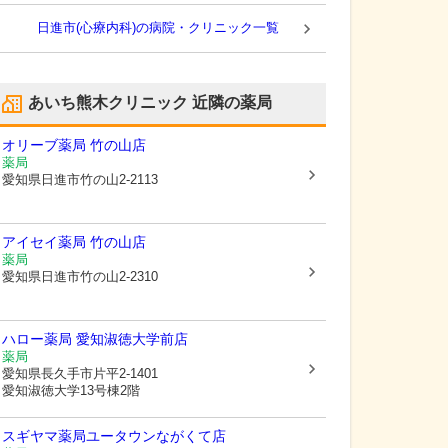
日進市(心療内科)の病院・クリニック一覧
あいち熊木クリニック
近隣の薬局
オリーブ薬局 竹の山店
薬局
愛知県日進市
竹の山2-2113
アイセイ薬局 竹の山店
薬局
愛知県日進市
竹の山2-2310
ハロー薬局 愛知淑徳大学前店
薬局
愛知県長久手市
片平2-1401
愛知淑徳大学13号棟2階
スギヤマ薬局ユータウンながくて店