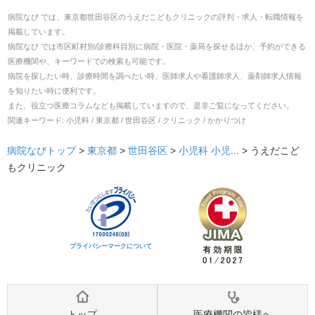
病院なび では、
東京都
世田谷区
の
うえだこどもクリニック
の
評判・求人・転職
情報を
掲載しています。
病院なび では市区町村別/診療科目別に病院・医院・薬局を探せるほか、予約ができる
医療機関や、キーワードでの検索も可能です。
病院を探したい時、診療時間を調べたい時、医師求人や看護師求人、薬剤師求人情報
を知りたい時に便利です。
また、役立つ医療コラムなども掲載していますので、是非ご覧になってください。
関連キーワード:
小児科 / 東京都 / 世田谷区 / クリニック / かかりつけ
病院なびトップ
>
東京都
>
世田谷区
>
小児科
小児
... >
うえだこど
もクリニック
プライバシーマークについて
トップ
医療機関の皆様へ