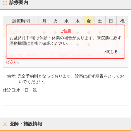
診療案内
診療時間
月
火
水
木
金
土
日
祝
●
●
●
●
●
8:15
〜
11:30
お盆(8月中旬)は休診・休業の場合があります。来院前に必ず
●
●
●
●
医療機関に直接ご確認ください。
15:00
〜
17:30
×閉じる
診療時間・内容等について、事前に必ず医療機関に直接ご確認く
ださい。
備考:
完全予約制となっております。診察は必ず順番をとってお
いでください。
休診日:
水・日・祝
医師・施設情報