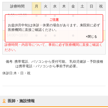
診療時間
月
火
水
木
金
土
日
祝
●
●
●
●
9:00
〜
12:00
●
お盆(8月中旬)は休診・休業の場合があります。来院前に必ず
9:00
〜
13:00
医療機関に直接ご確認ください。
●
●
●
●
14:00
〜
18:00
×閉じる
診療時間・内容等について、事前に必ず医療機関に直接ご確認く
ださい。
備考:
携帯電話、パソコンから受付可能。 乳幼児健診・予防接種
は携帯電話・パソコンから事前予約必要。
休診日:
木・日・祝
医師・施設情報