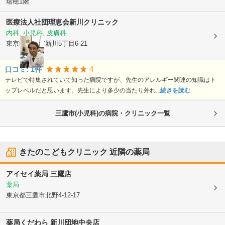
瑞穂1階
医療法人社団理恵会
新川クリニック
内科, 小児科, 皮膚科
東京都三鷹市
新川5丁目6-21
4
口コミ:
1
件
テレビで特集されていて知った病院ですが、先生のアレルギー関連の知識はト
ップレベルだと思います。先生により多少の当たり外れ...
続きを読む
三鷹市(小児科)の病院・クリニック一覧
きたのこどもクリニック
近隣の薬局
アイセイ薬局 三鷹店
薬局
東京都三鷹市
北野4-12-17
薬局くだわら 新川団地中央店