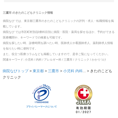
三鷹市
の
きたのこどもクリニック
情報
病院なび では、
東京都
三鷹市
の
きたのこどもクリニック
の
評判・求人・転職
情報を掲
載しています。
病院なび では市区町村別/診療科目別に病院・医院・薬局を探せるほか、予約ができる
医療機関や、キーワードでの検索も可能です。
病院を探したい時、診療時間を調べたい時、医師求人や看護師求人、薬剤師求人情報
を知りたい時に便利です。
また、役立つ医療コラムなども掲載していますので、是非ご覧になってください。
関連キーワード:
小児科 / 内科 / アレルギー科 / 三鷹市 / クリニック / かかりつけ
病院なびトップ
>
東京都
>
三鷹市
>
小児科
内科
... >
きたのこども
クリニック
プライバシーマークについて