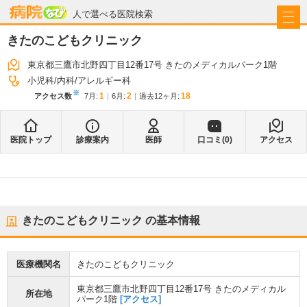
病院なび
人で選べる医院検索
きたのこどもクリニック
東京都三鷹市北野四丁目12番17号 きたのメディカルパーク1階
小児科
内科
アレルギー科
※
1
2
18
アクセス数
7月
:
6月
:
過去12ヶ月:
医院トップ
診療案内
医師
口コミ(
0
)
アクセス
きたのこどもクリニック
の基本情報
医療機関名
きたのこどもクリニック
東京都三鷹市北野四丁目12番17号 きたのメディカル
所在地
パーク1階
[アクセス]