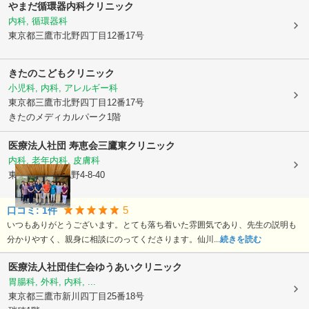
やまだ循環器内科クリニック
内科, 循環器科
東京都三鷹市
北野四丁目12番17号
きたのこどもクリニック
小児科, 内科, アレルギー科
東京都三鷹市
北野四丁目12番17号
きたのメディカルパーク1階
医療法人社団 寿恵会
三鷹東クリニック
内科, 老年内科, 皮膚科
東京都三鷹市
北野4-8-40
5
口コミ:
1
件
いつもありがとうございます。とても落ち着いた雰囲気であり、先生の説明も
分かりやすく、親身に相談にのってくださります。仙川...
続きを読む
医療法人社団佳仁会ゆうあいクリニック
胃腸科, 外科, 内科, ...
東京都三鷹市
新川四丁目25番18号