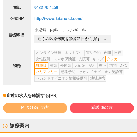
電話
0422-70-4150
公式HP
http://www.kitano-cl.com/
小児科
、
内科
、
アレルギー科
診療科目
近くの医療機関を診療科目から探す
オンライン診療
ネット受付
電話予約
夜間
日祝
女性医師
スマホ保険証
入院可
キッズ
クレカ
特徴
駐車場
英語
外国語
大病院
がん
在宅
訪問
DPC
バリアフリー
感染予防
セカンドオピニオン受診可
セカンドオピニオン情報提供可
地域連携
直近の求人を確認する
[PR]
PT/OT/STの方
看護師の方
診療案内