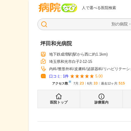
病院なび
人で選べる医院検索
坪田和光病院
地下鉄成増駅
(駅から
西に約1.1km
)
埼玉県和光市白子2-12-15
内科
整形外科
皮膚科
泌尿器科
リハビリテーシ
口コミ:
1
件
5.00
※
23
33
515
アクセス数
7月
:
6月
:
過去12ヶ月:
医院トップ
診療案内