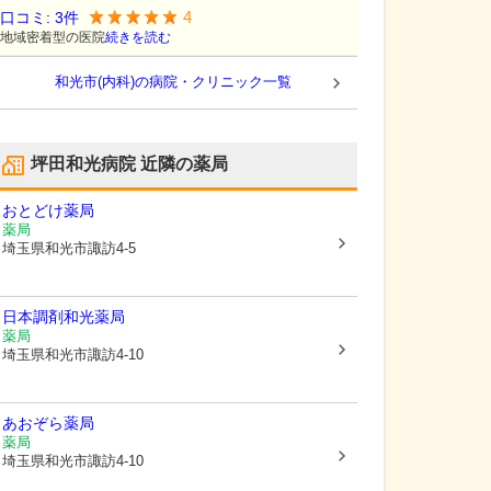
4
口コミ:
3
件
地域密着型の医院
続きを読む
和光市(内科)の病院・クリニック一覧
坪田和光病院
近隣の薬局
おとどけ薬局
薬局
埼玉県和光市
諏訪4-5
日本調剤和光薬局
薬局
埼玉県和光市
諏訪4-10
あおぞら薬局
薬局
埼玉県和光市
諏訪4-10