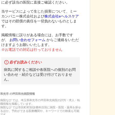
に必ず該当の医院に直接ご確認ください。
当サービスによって生じた損害について、ミー
カンパニー株式会社および
株式会社eヘルスケア
ではその賠償の責任を一切負わないものとしま
す。
掲載情報に誤りがある場合には、お手数です
が、
お問い合わせフォーム
からご連絡をいただ
けますようお願いいたします。
※お電話での対応は行っておりません
必ずお読みください
病気に関するご相談や各医院への個別のお問
い合わせ・紹介などは受け付けておりませ
ん。
和光市
の
坪田和光病院
情報
病院なび では、
埼玉県
和光市
の
坪田和光病院
の
評判・求人・転
職
情報を掲載しています。
病院なび では市区町村別/診療科目別に病院・医院・薬局を探せ
るほか、予約ができる医療機関や、キーワードでの検索も可能
です。