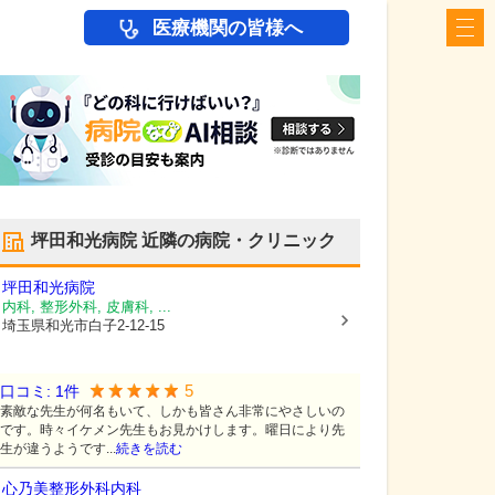
医療機関の皆様へ
坪田和光病院
近隣の病院・クリニック
坪田和光病院
内科, 整形外科, 皮膚科, ...
埼玉県和光市
白子2-12-15
5
口コミ:
1
件
素敵な先生が何名もいて、しかも皆さん非常にやさしいの
です。時々イケメン先生もお見かけします。曜日により先
生が違うようです...
続きを読む
心乃美整形外科内科