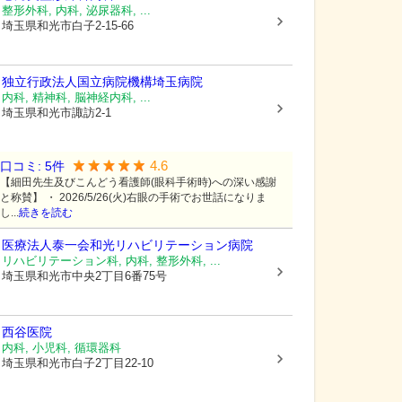
整形外科, 内科, 泌尿器科, ...
埼玉県和光市
白子2-15-66
独立行政法人国立病院機構埼玉病院
内科, 精神科, 脳神経内科, ...
埼玉県和光市
諏訪2-1
4.6
口コミ:
5
件
【細田先生及びこんどう看護師(眼科手術時)への深い感謝
と称賛】 ・ 2026/5/26(火)右眼の手術でお世話になりま
し...
続きを読む
医療法人泰一会和光リハビリテーション病院
リハビリテーション科, 内科, 整形外科, ...
埼玉県和光市
中央2丁目6番75号
西谷医院
内科, 小児科, 循環器科
埼玉県和光市
白子2丁目22-10