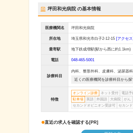
坪田和光病院
の基本情報
医療機関名
坪田和光病院
所在地
埼玉県和光市白子2-12-15
[アクセス
最寄駅
地下鉄成増駅
(駅から
西に約1.1km
)
電話
048-465-5001
内科
、
整形外科
、
皮膚科
、
泌尿器科
診療科目
近くの医療機関を診療科目から探
オンライン診療
ネット受付
電話予
特徴
駐車場
英語
外国語
大病院
がん
セカンドオピニオン受診可
セカンド
直近の求人を確認する
[PR]