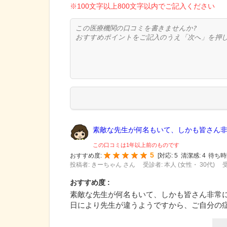
※100文字以上800文字以内でご記入ください
素敵な先生が何名もいて、しかも皆さん非常
この口コミは1年以上前のものです
5
おすすめ度:
[
対応:
5
清潔感:
4
待ち時
投稿者: きーちゃん さん
受診者: 本人 (女性・ 30代)
受
おすすめ度 :
素敵な先生が何名もいて、しかも皆さん非常
日により先生が違うようですから、ご自分の