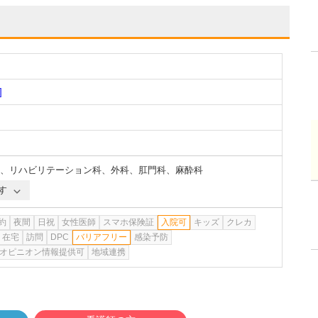
]
、
リハビリテーション科
、
外科
、
肛門科
、
麻酔科
す
約
夜間
日祝
女性医師
スマホ保険証
入院可
キッズ
クレカ
在宅
訪問
DPC
バリアフリー
感染予防
オピニオン情報提供可
地域連携