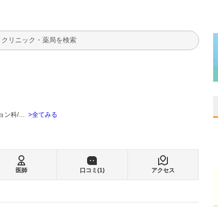
検索
全てみる
ョン科
...
医師
口コミ(
1
)
アクセス