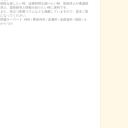
病院を探したい時、診療時間を調べたい時、医師求人や看護師
求人、薬剤師求人情報を知りたい時に便利です。
また、役立つ医療コラムなども掲載していますので、是非ご覧
になってください。
関連キーワード:
内科 / 整形外科 / 皮膚科 / 泌尿器科 / 病院 / か
かりつけ