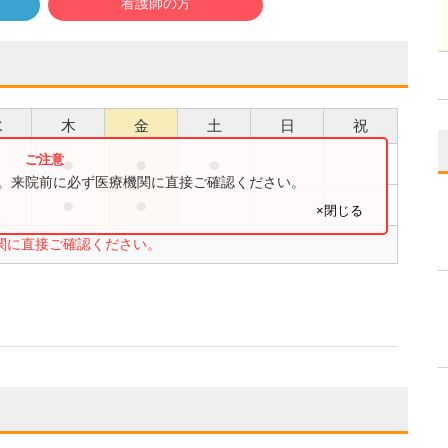
看護師の方
水
木
金
土
日
祝
●
●
●
●
す。来院前に必ず医療機関に直接ご確認ください。
●
●
●
×閉じる
関に直接ご確認ください。