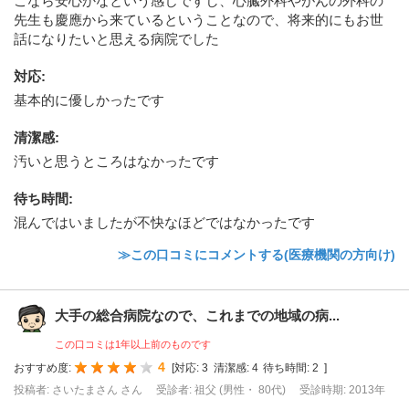
こなら安心かなという感じですし、心臓外科やがんの外科の
先生も慶應から来ているということなので、将来的にもお世
話になりたいと思える病院でした
対応
:
基本的に優しかったです
清潔感
:
汚いと思うところはなかったです
待ち時間
:
混んではいましたが不快なほどではなかったです
≫この口コミにコメントする(医療機関の方向け)
大手の総合病院なので、これまでの地域の病...
この口コミは1年以上前のものです
4
おすすめ度:
[
対応:
3
清潔感:
4
待ち時間:
2
]
投稿者: さいたまさん さん
受診者: 祖父 (男性・ 80代)
受診時期: 2013年