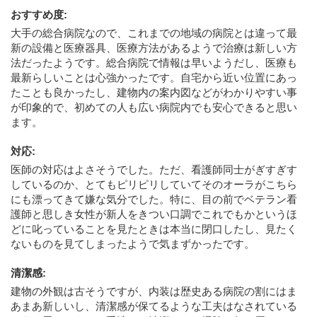
おすすめ度
:
大手の総合病院なので、これまでの地域の病院とは違って最
新の設備と医療器具、医療方法があるようで治療は新しい方
法だったようです。総合病院で情報は早いようだし、医療も
最新らしいことは心強かったです。自宅から近い位置にあっ
たことも良かったし、建物内の案内図などがわかりやすい事
が印象的で、初めての人も広い病院内でも安心できると思い
ます。
対応
:
医師の対応はよさそうでした。ただ、看護師同士がぎすぎす
しているのか、とてもピリピリしていてそのオーラがこちら
にも漂ってきて嫌な気分でした。特に、目の前でベテラン看
護師と思しき女性が新人をきつい口調でこれでもかというほ
どに叱っていることを見たときは本当に閉口したし、見たく
ないものを見てしまったようで気まずかったです。
清潔感
:
建物の外観は古そうですが、内装は歴史ある病院の割にはま
あまあ新しいし、清潔感が保てるような工夫はなされている