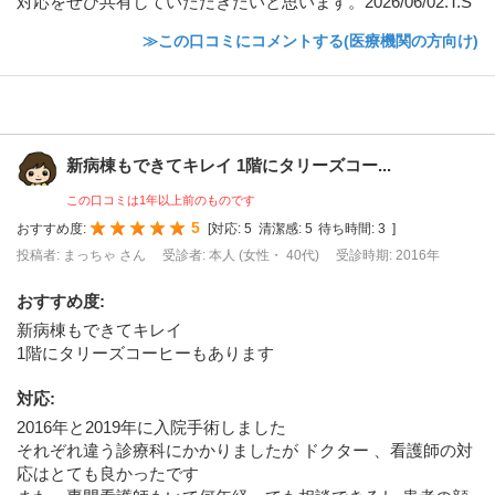
対応をぜひ共有していただきたいと思います。2026/06/02.T.S
≫この口コミにコメントする(医療機関の方向け)
新病棟もできてキレイ 1階にタリーズコー...
この口コミは1年以上前のものです
5
おすすめ度:
[
対応:
5
清潔感:
5
待ち時間:
3
]
投稿者: まっちゃ さん
受診者: 本人 (女性・ 40代)
受診時期: 2016年
おすすめ度
:
新病棟もできてキレイ
1階にタリーズコーヒーもあります
対応
:
2016年と2019年に入院手術しました
それぞれ違う診療科にかかりましたが ドクター 、看護師の対
応はとても良かったです