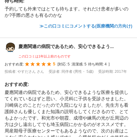
待ち時間
:
予約しても外来ではとても待ちます。それだけ患者が多いの
か?手際の悪さも有るのかな
≫この口コミにコメントする(医療機関の方向け)
慶應関連の病院であるため、安心できるよう...
この口コミは1年以上前のものです
5
おすすめ度:
[
対応:
5
清潔感:
5
待ち時間:
4
]
投稿者: やすださん さん
受診者: 同伴者 (男性・ 5歳)
受診時期: 2017年
おすすめ度
:
慶應関連の病院であるため、安心できるような医療を提供し
てくれているはずと思い、小児科に子供を受診させました。
川崎病とのことだったので入院になりましたが、先生方も看
護師さんも優しくまた知識の説明もしてくださるので、とて
もよかったです。和光市や朝霞、成増や練馬の光が丘周辺の
方は少し遠出してでも埼玉病院にかかるのがオススメです。
周産期母子医療センターでもあるようなので、次のお産はこ