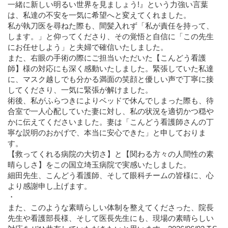
一緒に新しい明るい世界を見ましょう!』という力強い言葉
は、私達の不安を一気に希望へと変えてくれました。
私が執刀医を尋ねた際も、間髪入れず「私が責任を持って、
します。」と仰ってくださり、その覚悟と自信に「この先生
にお任せしよう」と夫婦で確信いたしました。
また、右眼の手術の際にご担当いただいた【こんどう看護
師】様の対応にも深く感動いたしました。緊張していた私達
に、マスク越しでも分かる満面の笑顔と優しい声で丁寧に接
してくださり、一気に緊張が解けました。
術後、私がふらつきによりベッドで休んでしまった際も、待
合室で一人心配していた妻に対し、私の状況を適切かつ穏や
かに伝えてくださいました。妻は「こんどう看護師さんの丁
寧な説明のおかげで、本当に安心できた」と申しておりま
す。
【救ってくれる病院の大切さ】と【関わる方々の人間性の素
晴らしさ】をこの国立埼玉病院で実感いたしました。
細田先生、こんどう看護師、そして眼科チームの皆様に、心
より感謝申し上げます。
・
また、このような素晴らしい体制を整えてくださった、院長
先生や看護部長様、そして医長先生にも、現場の素晴らしい