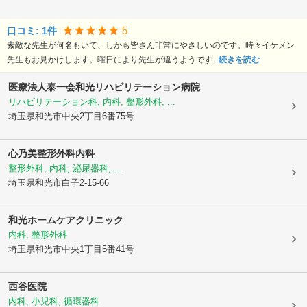
5
口コミ:
1
件
素敵な先生が何名もいて、しかも皆さん非常にやさしいのです。時々イケメン
先生もお見かけします。曜日により先生が違うようです...
続きを読む
医療法人泰一会和光リハビリテーション病院
リハビリテーション科, 内科, 整形外科, ...
埼玉県和光市
中央2丁目6番75号
心乃美整形外科内科
整形外科, 内科, 泌尿器科, ...
埼玉県和光市
白子2-15-66
和光ホームケアクリニック
内科, 整形外科
埼玉県和光市
中央1丁目5番41号
西谷医院
内科, 小児科, 循環器科