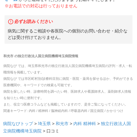
※お電話での対応は行っておりません
必ずお読みください
病気に関するご相談や各医院への個別のお問い合わせ・紹介な
どは受け付けておりません。
和光市
の
独立行政法人国立病院機構埼玉病院
情報
病院なび では、
埼玉県
和光市
の
独立行政法人国立病院機構埼玉病院
の
評判・求人・転
職
情報を掲載しています。
病院なび では市区町村別/診療科目別に病院・医院・薬局を探せるほか、予約ができる
医療機関や、キーワードでの検索も可能です。
病院を探したい時、診療時間を調べたい時、医師求人や看護師求人、薬剤師求人情報
を知りたい時に便利です。
また、役立つ医療コラムなども掲載していますので、是非ご覧になってください。
関連キーワード:
内科 / 精神科 / 脳神経内科 / 呼吸器内科 / 国立病院 / かかりつけ
病院なびトップ
>
埼玉県
>
和光市
>
内科
精神科
>
独立行政法人国
立病院機構埼玉病院
>
口コミ