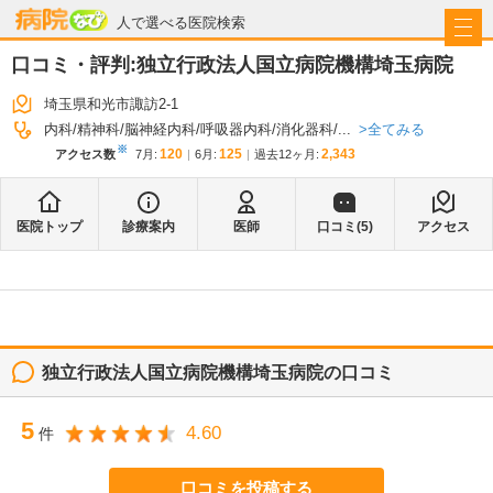
病院なび
人で選べる医院検索
口コミ・評判:
独立行政法人国立病院機構埼玉病院
埼玉県和光市諏訪2-1
全てみる
内科
精神科
脳神経内科
呼吸器内科
消化器科
...
※
120
125
2,343
アクセス数
7月
:
6月
:
過去12ヶ月:
医院トップ
診療案内
医師
口コミ(
5
)
アクセス
独立行政法人国立病院機構埼玉病院
の口コミ
5
4.60
件
口コミを投稿する