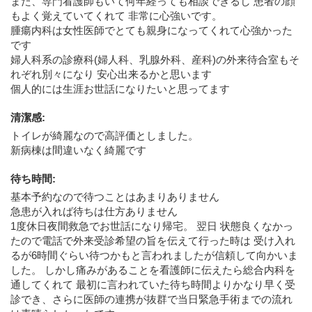
また、専門看護師もいて何年経っても相談できるし 患者の顔
もよく覚えていてくれて 非常に心強いです。
腫瘍内科は女性医師でとても親身になってくれて心強かった
です
婦人科系の診療科(婦人科、乳腺外科、産科)の外来待合室もそ
れぞれ別々になり 安心出来るかと思います
個人的には生涯お世話になりたいと思ってます
清潔感
:
トイレが綺麗なので高評価としました。
新病棟は間違いなく綺麗です
待ち時間
:
基本予約なので待つことはあまりありません
急患が入れば待ちは仕方ありません
1度休日夜間救急でお世話になり帰宅。 翌日 状態良くなかっ
たので電話で外来受診希望の旨を伝えて行った時は 受け入れ
るが6時間ぐらい待つかもと言われましたが信頼して向かいま
した。 しかし痛みがあることを看護師に伝えたら総合内科を
通してくれて 最初に言われていた待ち時間よりかなり早く受
診でき、さらに医師の連携が抜群で当日緊急手術までの流れ