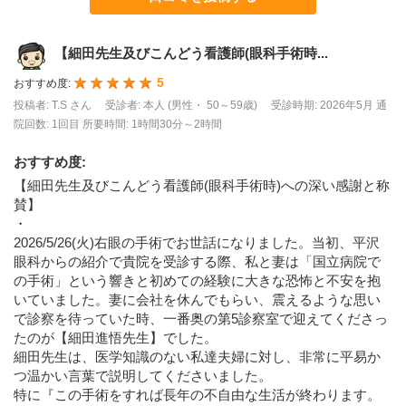
【細田先生及びこんどう看護師(眼科手術時...
5
おすすめ度:
投稿者: T.S さん
受診者: 本人 (男性・ 50～59歳)
受診時期: 2026年5月
通
院回数: 1回目
所要時間: 1時間30分～2時間
おすすめ度
:
【細田先生及びこんどう看護師(眼科手術時)への深い感謝と称
賛】
・
2026/5/26(火)右眼の手術でお世話になりました。当初、平沢
眼科からの紹介で貴院を受診する際、私と妻は「国立病院で
の手術」という響きと初めての経験に大きな恐怖と不安を抱
いていました。妻に会社を休んでもらい、震えるような思い
で診察を待っていた時、一番奥の第5診察室で迎えてくださっ
たのが【細田進悟先生】でした。
細田先生は、医学知識のない私達夫婦に対し、非常に平易か
つ温かい言葉で説明してくださいました。
特に『この手術をすれば長年の不自由な生活が終わります。