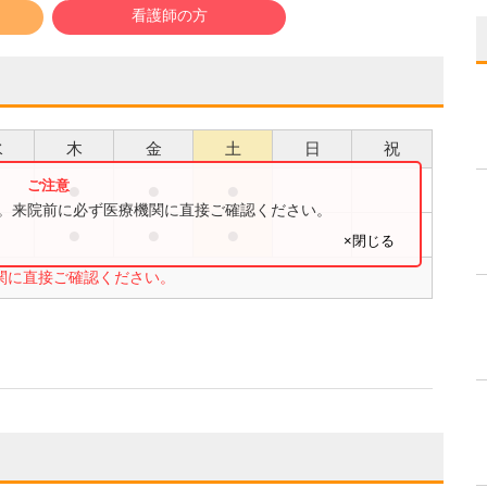
看護師の方
水
木
金
土
日
祝
●
●
●
●
す。来院前に必ず医療機関に直接ご確認ください。
●
●
●
●
×閉じる
関に直接ご確認ください。