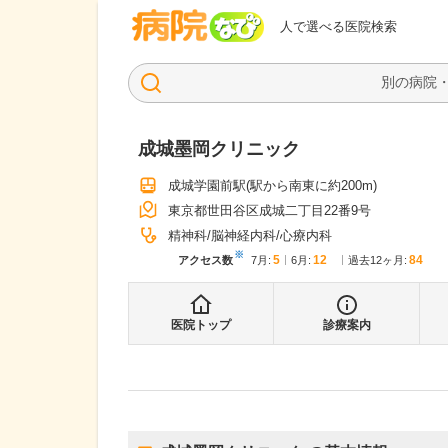
病院なび
人で選べる医院検索
成城墨岡クリニック
成城学園前駅
(駅から
南東に約200m
)
東京都世田谷区成城二丁目22番9号
精神科
脳神経内科
心療内科
※
5
12
84
アクセス数
7月
:
6月
:
過去12ヶ月:
医院トップ
診療案内