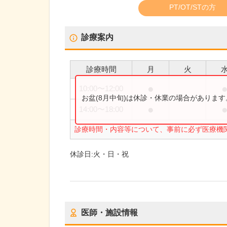
PT/OT/STの方
診療案内
診療時間
月
火
●
10:00
〜
12:00
お盆(8月中旬)は休診・休業の場合がありま
●
14:00
〜
18:00
診療時間・内容等について、事前に必ず医療機
休診日:
火・日・祝
医師・施設情報