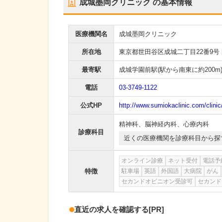
成城墨岡クリニック
の基本情報
医療機関名
成城墨岡クリニック
所在地
東京都世田谷区成城二丁目22番9号
最寄駅
成城学園前駅
(駅から
南東に約200m
電話
03-3749-1122
公式HP
http://www.sumiokaclinic.com/clinic
精神科
、
脳神経内科
、
心療内科
診療科目
近くの医療機関を診療科目から探
オンライン診療
ネット受付
電話予
特徴
駐車場
英語
外国語
大病院
がん
セカンドオピニオン受診可
セカンド
直近の求人を確認する
[PR]