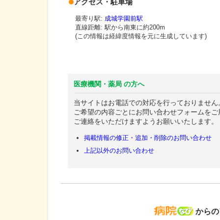
アクセス・駐車場
最寄り駅:
成城学園前駅
直線距離: 駅から
南東に約200m
(この情報は経緯度情報を元に生成しています)
医療機関・薬局 の方へ
当サイトはお電話での対応を行っておりません
ご希望の内容ごとにお問い合わせフォームをご
ご連絡をいただけますようお願いいたします。
掲載情報の修正・追加・削除のお問い合わせ
上記以外のお問い合わせ
病院な
からの