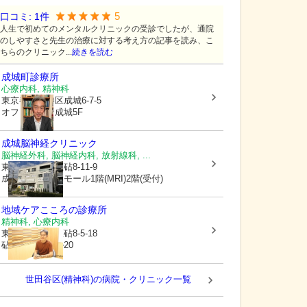
5
口コミ:
1
件
人生で初めてのメンタルクリニックの受診でしたが、通院
のしやすさと先生の治療に対する考え方の記事を読み、こ
ちらのクリニック...
続きを読む
成城町診療所
心療内科, 精神科
東京都世田谷区
成城6-7-5
オフィキーナ成城5F
成城脳神経クリニック
脳神経外科, 脳神経内科, 放射線科, ...
東京都世田谷区
砧8-11-9
成城クリニックモール1階(MRI)2階(受付)
地域ケアこころの診療所
精神科, 心療内科
東京都世田谷区
砧8-5-18
砧シンヨービル20
世田谷区(精神科)の病院・クリニック一覧