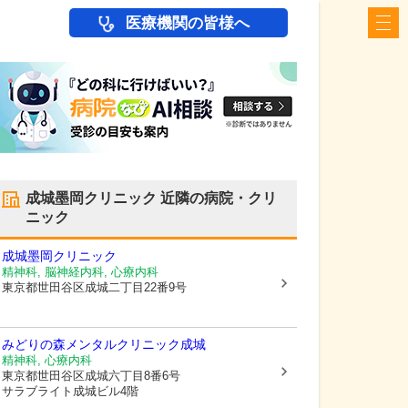
医療機関の皆様へ
成城墨岡クリニック
近隣の病院・クリ
ニック
成城墨岡クリニック
精神科, 脳神経内科, 心療内科
東京都世田谷区
成城二丁目22番9号
みどりの森メンタルクリニック成城
精神科, 心療内科
東京都世田谷区
成城六丁目8番6号
サラブライト成城ビル4階