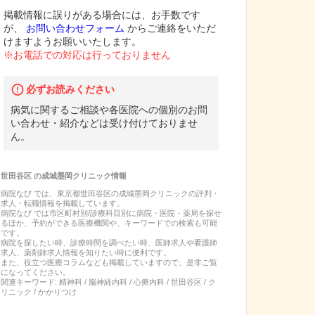
掲載情報に誤りがある場合には、お手数です
が、
お問い合わせフォーム
からご連絡をいただ
けますようお願いいたします。
※お電話での対応は行っておりません
必ずお読みください
病気に関するご相談や各医院への個別のお問
い合わせ・紹介などは受け付けておりませ
ん。
世田谷区
の
成城墨岡クリニック
情報
病院なび では、
東京都
世田谷区
の
成城墨岡クリニック
の
評判・
求人・転職
情報を掲載しています。
病院なび では市区町村別/診療科目別に病院・医院・薬局を探せ
るほか、予約ができる医療機関や、キーワードでの検索も可能
です。
病院を探したい時、診療時間を調べたい時、医師求人や看護師
求人、薬剤師求人情報を知りたい時に便利です。
また、役立つ医療コラムなども掲載していますので、是非ご覧
になってください。
関連キーワード:
精神科 / 脳神経内科 / 心療内科 / 世田谷区 / ク
リニック / かかりつけ