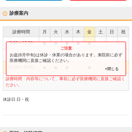
診療案内
診療時間
月
火
水
木
金
土
日
祝
●
●
●
●
●
9:00
〜
12:30
●
お盆(8月中旬)は休診・休業の場合があります。来院前に必ず
9:00
〜
13:00
医療機関に直接ご確認ください。
●
●
●
●
15:30
〜
18:00
×閉じる
診療時間・内容等について、事前に必ず医療機関に直接ご確認く
ださい。
休診日:
日・祝