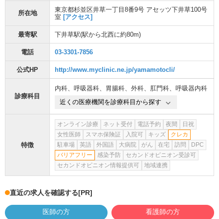
東京都杉並区井草一丁目8番9号 アセッツ下井草100号
所在地
室
[アクセス]
最寄駅
下井草駅
(駅から
北西に約80m
)
電話
03-3301-7856
公式HP
http://www.myclinic.ne.jp/yamamotocli/
内科
、
呼吸器科
、
胃腸科
、
外科
、
肛門科
、
呼吸器内科
診療科目
近くの医療機関を診療科目から探す
オンライン診療
ネット受付
電話予約
夜間
日祝
女性医師
スマホ保険証
入院可
キッズ
クレカ
特徴
駐車場
英語
外国語
大病院
がん
在宅
訪問
DPC
バリアフリー
感染予防
セカンドオピニオン受診可
セカンドオピニオン情報提供可
地域連携
直近の求人を確認する
[PR]
医師の方
看護師の方