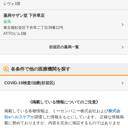
レヴォ1階
薬局サザン堂 下井草店
薬局
東京都杉並区
下井草二丁目39番12号
ATTOビル1階
杉並区
の薬局一覧
各条件で他の医療機関を探す
COVID-19検査/治療
(
杉並区
)
《掲載している情報についてのご注意》
掲載している各種情報は、ミーカンパニー株式会社および
株式会
社eヘルスケア
が調査した情報をもとにしています。 正確な情報掲
載に努めておりますが、内容を完全に保証するものではありませ