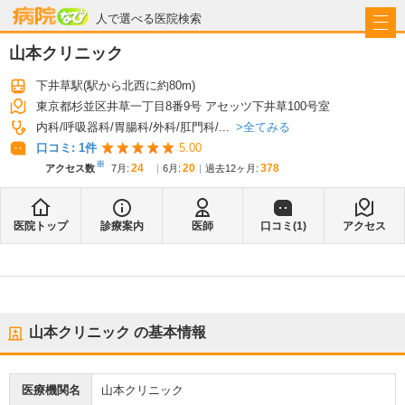
病院なび
人で選べる医院検索
山本クリニック
下井草駅
(駅から
北西に約80m
)
東京都杉並区井草一丁目8番9号 アセッツ下井草100号室
全てみる
内科
呼吸器科
胃腸科
外科
肛門科
...
口コミ:
1
件
5.00
※
24
20
378
アクセス数
7月
:
6月
:
過去12ヶ月:
医院トップ
診療案内
医師
口コミ(
1
)
アクセス
山本クリニック
の基本情報
医療機関名
山本クリニック