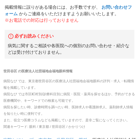
掲載情報に誤りがある場合には、お手数ですが、
お問い合わせフ
ォーム
からご連絡をいただけますようお願いいたします。
※お電話での対応は行っておりません
必ずお読みください
病気に関するご相談や各医院への個別のお問い合わせ・紹介な
どは受け付けておりません。
世田谷区
の
医療法人社団福地会福地眼科
情報
病院なび では、
東京都
世田谷区
の
医療法人社団福地会福地眼科
の
評判・求人・転職
情
報を掲載しています。
病院なび では市区町村別/診療科目別に病院・医院・薬局を探せるほか、予約ができる
医療機関や、キーワードでの検索も可能です。
病院を探したい時、診療時間を調べたい時、医師求人や看護師求人、薬剤師求人情報
を知りたい時に便利です。
また、役立つ医療コラムなども掲載していますので、是非ご覧になってください。
関連キーワード:
眼科 / 東京都 / 世田谷区 / かかりつけ