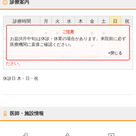
診療案内
診療時間
月
火
水
木
金
土
日
祝
●
●
●
●
●
9:00
〜
12:30
お盆(8月中旬)は休診・休業の場合があります。来院前に必ず
●
●
●
●
医療機関に直接ご確認ください。
14:30
〜
17:30
×閉じる
診療時間・内容等について、事前に必ず医療機関に直接ご確認く
ださい。
休診日:
木・日・祝
医師・施設情報