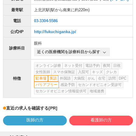
最寄駅
上北沢駅
(駅から
南東に約220m
)
電話
03-3304-5586
公式HP
http://fukuchiganka.jp/
眼科
診療科目
近くの医療機関を診療科目から探す
オンライン診療
ネット受付
電話予約
夜間
日祝
女性医師
スマホ保険証
入院可
キッズ
クレカ
特徴
駐車場
英語
外国語
大病院
がん
在宅
訪問
DPC
バリアフリー
感染予防
セカンドオピニオン受診可
セカンドオピニオン情報提供可
地域連携
直近の求人を確認する
[PR]
医師の方
看護師の方