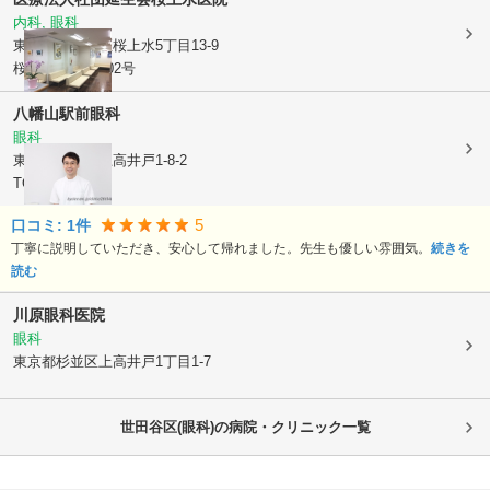
内科, 眼科
東京都世田谷区
桜上水5丁目13-9
桜上水ヒルズ102号
八幡山駅前眼科
眼科
東京都杉並区
上高井戸1-8-2
TOYA5ビル2階
5
口コミ:
1
件
丁寧に説明していただき、安心して帰れました。先生も優しい雰囲気。
続きを
読む
川原眼科医院
眼科
東京都杉並区
上高井戸1丁目1-7
世田谷区(眼科)の病院・クリニック一覧