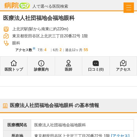
病院なび
人で選べる医院検索
医療法人社団福地会福地眼科
上北沢駅
(駅から
南東に約220m
)
東京都世田谷区上北沢三丁目20番22号 1階
眼科
※
4
2
55
アクセス数
7月
:
6月
:
過去12ヶ月:
医院トップ
診療案内
医師
口コミ(
0
)
アクセス
医療法人社団福地会福地眼科
の基本情報
医療機関名
医療法人社団福地会福地眼科
所在地
東京都世田谷区上北沢三丁目20番22号 1階
[アクセス]