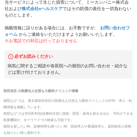
当サービスによって生じた損害について、ミーカンパニー株式会
社および
株式会社eヘルスケア
ではその賠償の責任を一切負わない
ものとします。
掲載情報に誤りがある場合には、お手数ですが、
お問い合わせフ
ォーム
からご連絡をいただけますようお願いいたします。
※お電話での対応は行っておりません
必ずお読みください
病気に関するご相談や各医院への個別のお問い合わせ・紹介な
どは受け付けておりません。
世田谷区
の
医療法人社団もろ眼科クリニック
情報
病院なび では、
東京都
世田谷区
の
医療法人社団もろ眼科クリニック
の
評判・求人・転
職
情報を掲載しています。
病院なび では市区町村別/診療科目別に病院・医院・薬局を探せるほか、予約ができる
医療機関や、キーワードでの検索も可能です。
病院を探したい時、診療時間を調べたい時、医師求人や看護師求人、薬剤師求人情報
を知りたい時に便利です。