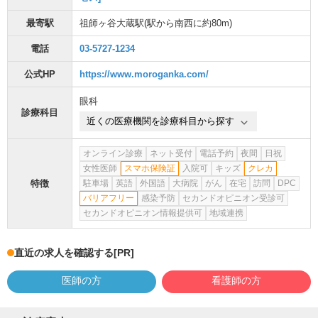
最寄駅
祖師ヶ谷大蔵駅
(駅から
南西に約80m
)
電話
03-5727-1234
公式HP
https://www.moroganka.com/
眼科
診療科目
近くの医療機関を診療科目から探す
オンライン診療
ネット受付
電話予約
夜間
日祝
女性医師
スマホ保険証
入院可
キッズ
クレカ
特徴
駐車場
英語
外国語
大病院
がん
在宅
訪問
DPC
バリアフリー
感染予防
セカンドオピニオン受診可
セカンドオピニオン情報提供可
地域連携
直近の求人を確認する
[PR]
医師の方
看護師の方