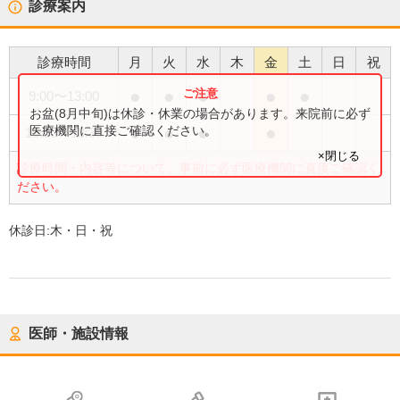
診療案内
診療時間
月
火
水
木
金
土
日
祝
●
●
●
●
●
9:00
〜
13:00
お盆(8月中旬)は休診・休業の場合があります。来院前に必ず
●
●
●
●
医療機関に直接ご確認ください。
15:00
〜
18:30
×閉じる
診療時間・内容等について、事前に必ず医療機関に直接ご確認く
ださい。
休診日:
木・日・祝
医師・施設情報