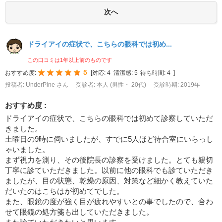
ドライアイの症状で、こちらの眼科では初め...
この口コミは1年以上前のものです
5
おすすめ度:
[
対応:
4
清潔感:
5
待ち時間:
4
]
投稿者: UnderPine さん
受診者: 本人 (男性・ 20代)
受診時期: 2019年
おすすめ度 :
ドライアイの症状で、こちらの眼科では初めて診察していただ
きました。
土曜日の9時に伺いましたが、すでに5人ほど待合室にいらっし
ゃいました。
まず視力を測り、その後院長の診察を受けました。とても親切
丁寧に診ていただきました。以前に他の眼科でも診ていただき
ましたが、目の状態、乾燥の原因、対策など細かく教えていた
だいたのはこちはが初めてでした。
また、眼鏡の度が強く目が疲れやすいとの事でしたので、合わ
せて眼鏡の処方箋も出していただきました。