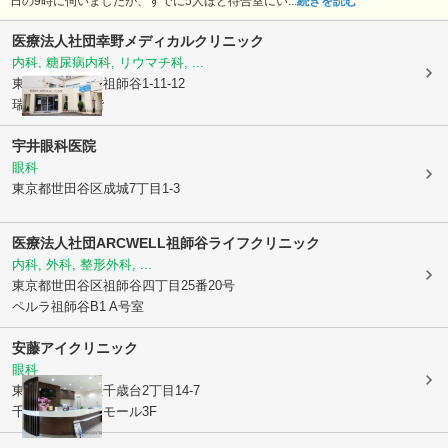
日の9時に伺いましたが、すでに5人ほど待合室にい...
続きを読む
医療法人社団幸野メディカルクリニック
内科, 糖尿病内科, リウマチ科, ...
東京都世田谷区
祖師谷1-11-12
瑞穂ビル2階3階
宇井眼科医院
眼科
東京都世田谷区
成城7丁目1-3
医療法人社団ARCWELL祖師谷ライフクリニック
内科, 外科, 整形外科, ...
東京都世田谷区
祖師谷四丁目25番20号
ペルラ祖師谷B1 A号室
安藤アイクリニック
眼科
東京都世田谷区
千歳台2丁目14-7
千歳クリニックモール3F