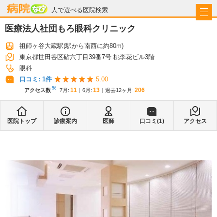
病院なび
人で選べる医院検索
医療法人社団もろ眼科クリニック
祖師ヶ谷大蔵駅
(駅から
南西に約80m
)
東京都世田谷区砧六丁目39番7号 桃李花ビル3階
眼科
口コミ:
1
件
5.00
※
11
13
206
アクセス数
7月
:
6月
:
過去12ヶ月:
医院トップ
診療案内
医師
口コミ(
1
)
アクセス