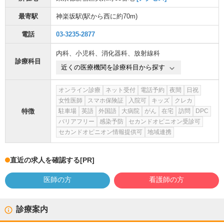
最寄駅
神楽坂駅
(駅から
西に約70m
)
電話
03-3235-2877
内科
、
小児科
、
消化器科
、
放射線科
診療科目
近くの医療機関を診療科目から探す
オンライン診療
ネット受付
電話予約
夜間
日祝
女性医師
スマホ保険証
入院可
キッズ
クレカ
特徴
駐車場
英語
外国語
大病院
がん
在宅
訪問
DPC
バリアフリー
感染予防
セカンドオピニオン受診可
セカンドオピニオン情報提供可
地域連携
直近の求人を確認する
[PR]
医師の方
看護師の方
診療案内