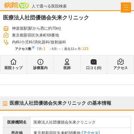
病院なび
人で選べる医院検索
医療法人社団優徳会矢来クリニック
神楽坂駅
(駅から
西に約70m
)
東京都新宿区矢来町68番地
内科
小児科
消化器科
放射線科
※
1
--
123
アクセス数
7月
:
6月
:
過去12ヶ月:
医院トップ
診療案内
医師
口コミ(
0
)
アクセス
医療法人社団優徳会矢来クリニック
の基本情報
医療機関名
医療法人社団優徳会矢来クリニック
所在地
東京都新宿区矢来町68番地
[アクセス]