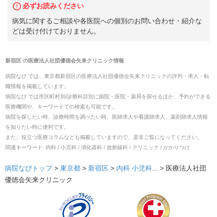
必ずお読みください
病気に関するご相談や各医院への個別のお問い合わせ・紹介な
どは受け付けておりません。
新宿区
の
医療法人社団優徳会矢来クリニック
情報
病院なび では、
東京都
新宿区
の
医療法人社団優徳会矢来クリニック
の
評判・求人・転
職
情報を掲載しています。
病院なび では市区町村別/診療科目別に病院・医院・薬局を探せるほか、予約ができる
医療機関や、キーワードでの検索も可能です。
病院を探したい時、診療時間を調べたい時、医師求人や看護師求人、薬剤師求人情報
を知りたい時に便利です。
また、役立つ医療コラムなども掲載していますので、是非ご覧になってください。
関連キーワード:
内科 / 小児科 / 消化器科 / 放射線科 / クリニック / かかりつけ
病院なびトップ
>
東京都
>
新宿区
>
内科
小児科
... >
医療法人社団
優徳会矢来クリニック