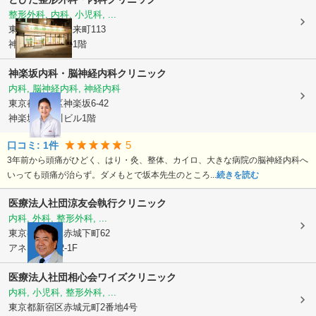
整形外科, 内科, 小児科, ...
東京都新宿区
矢来町113
神楽坂升本ビル1階
神楽坂内科・脳神経内科クリニック
内科, 脳神経内科, 神経内科
東京都新宿区
神楽坂6-42
神楽坂喜多川ビル1階
5
口コミ:
1
件
3年前から頭痛がひどく、はり・灸、整体、カイロ、大きな病院の脳神経内科へ
いっても頭痛が治らず。ダメもとで坂本先生のところ...
続きを読む
医療法人社団涼友会
執行クリニック
内科, 外科, 整形外科, ...
東京都新宿区
赤城下町62
アネックス62-1F
医療法人社団相心会ワイズクリニック
内科, 小児科, 整形外科, ...
東京都新宿区
赤城元町2番地4号