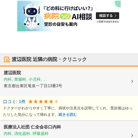
渡辺医院
近隣の病院・クリニック
渡辺医院
内科, 胃腸科, 小児科, ...
東京都台東区
竜泉一丁目13番3号
4
口コミ:
1
件
ドクターがわかりやすく丁寧に、病状や注意点を説明してくれ、受診後はゆっ
たりした気分になって帰れます。
続きを読む
医療法人社団 仁全会
谷口内科
内科, 消化器科, 呼吸器科