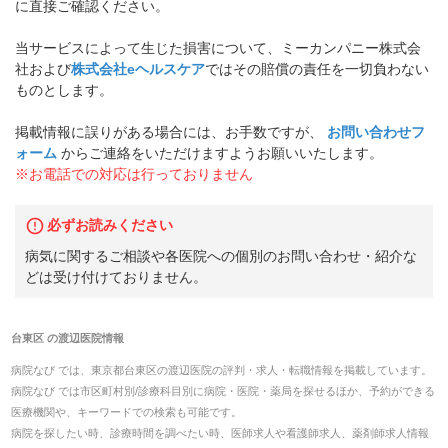
に直接ご確認ください。
当サービスによって生じた損害について、ミーカンパニー株式会
社および
株式会社eヘルスケア
ではその賠償の責任を一切負わない
ものとします。
掲載情報に誤りがある場合には、お手数ですが、
お問い合わせフ
ォーム
からご連絡をいただけますようお願いいたします。
※お電話での対応は行っておりません
必ずお読みください
病気に関するご相談や各医院への個別のお問い合わせ・紹介な
どは受け付けておりません。
台東区
の
渡辺医院
情報
病院なび では、
東京都
台東区
の
渡辺医院
の
評判・求人・転職
情報を掲載しています。
病院なび では市区町村別/診療科目別に病院・医院・薬局を探せるほか、予約ができる
医療機関や、キーワードでの検索も可能です。
病院を探したい時、診療時間を調べたい時、医師求人や看護師求人、薬剤師求人情報