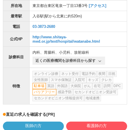
所在地
東京都台東区竜泉一丁目13番3号
[アクセス]
最寄駅
入谷駅
(駅から
北東に約520m
)
電話
03-3873-2680
http://www.shitaya-
公式HP
med.or.jp/text/hospital/watanabe.html
内科
、
胃腸科
、
小児科
、
放射線科
診療科目
近くの医療機関を診療科目から探す
オンライン診療
ネット受付
電話予約
夜間
日祝
女性医師
スマホ保険証
入院可
キッズ
クレカ
特徴
駐車場
英語
外国語
大病院
がん
在宅
訪問
DPC
バリアフリー
感染予防
セカンドオピニオン受診可
セカンドオピニオン情報提供可
地域連携
直近の求人を確認する
[PR]
医師の方
看護師の方