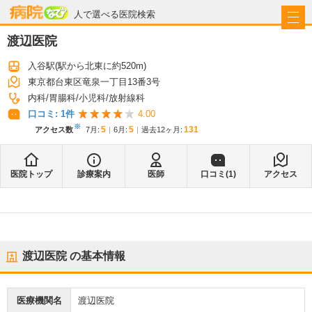
病院なび
人で選べる医院検索
渡辺医院
入谷駅
(駅から
北東に約520m
)
東京都台東区竜泉一丁目13番3号
内科
胃腸科
小児科
放射線科
口コミ:
1
件
4.00
※
5
5
131
アクセス数
7月
:
6月
:
過去12ヶ月:
医院トップ
診療案内
医師
口コミ(
1
)
アクセス
渡辺医院
の基本情報
医療機関名
渡辺医院