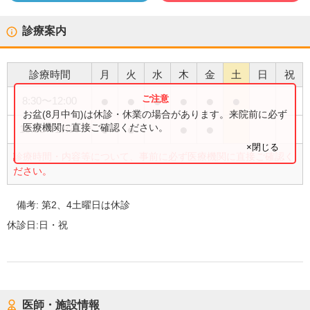
診療案内
診療時間
月
火
水
木
金
土
日
祝
●
●
●
●
●
●
8:30
〜
12:00
お盆(8月中旬)は休診・休業の場合があります。来院前に必ず
●
●
●
●
医療機関に直接ご確認ください。
15:00
〜
17:30
×閉じる
診療時間・内容等について、事前に必ず医療機関に直接ご確認く
ださい。
備考:
第2、4土曜日は休診
休診日:
日・祝
医師・施設情報