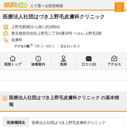
病院なび
人で選べる医院検索
医療法人社団はづき上野毛皮膚科クリニック
上野毛駅
(駅から
南に約180m
)
東京都世田谷区上野毛二丁目6番18号 ペルレ上野毛2階
皮膚科
※
2
2
9
アクセス数
7月
:
6月
:
過去12ヶ月:
医院トップ
診療案内
医師
口コミ(
0
)
アクセス
医療法人社団はづき上野毛皮膚科クリニック
の基本情
報
医療機関名
医療法人社団はづき上野毛皮膚科クリニック