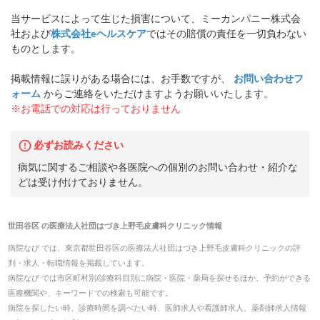
当サービスによって生じた損害について、ミーカンパニー株式会
社および
株式会社eヘルスケア
ではその賠償の責任を一切負わない
ものとします。
掲載情報に誤りがある場合には、お手数ですが、
お問い合わせフ
ォーム
からご連絡をいただけますようお願いいたします。
※お電話での対応は行っておりません
必ずお読みください
病気に関するご相談や各医院への個別のお問い合わせ・紹介な
どは受け付けておりません。
世田谷区
の
医療法人社団はづき上野毛皮膚科クリニック
情報
病院なび では、
東京都
世田谷区
の
医療法人社団はづき上野毛皮膚科クリニック
の
評
判・求人・転職
情報を掲載しています。
病院なび では市区町村別/診療科目別に病院・医院・薬局を探せるほか、予約ができる
医療機関や、キーワードでの検索も可能です。
病院を探したい時、診療時間を調べたい時、医師求人や看護師求人、薬剤師求人情報