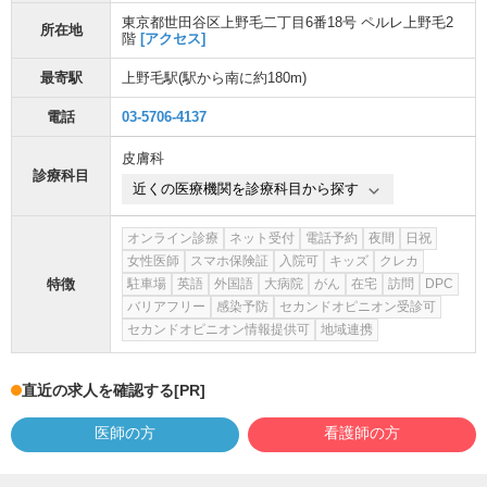
東京都世田谷区上野毛二丁目6番18号 ペルレ上野毛2
所在地
階
[アクセス]
最寄駅
上野毛駅
(駅から
南に約180m
)
電話
03-5706-4137
皮膚科
診療科目
近くの医療機関を診療科目から探す
オンライン診療
ネット受付
電話予約
夜間
日祝
女性医師
スマホ保険証
入院可
キッズ
クレカ
特徴
駐車場
英語
外国語
大病院
がん
在宅
訪問
DPC
バリアフリー
感染予防
セカンドオピニオン受診可
セカンドオピニオン情報提供可
地域連携
直近の求人を確認する
[PR]
医師の方
看護師の方