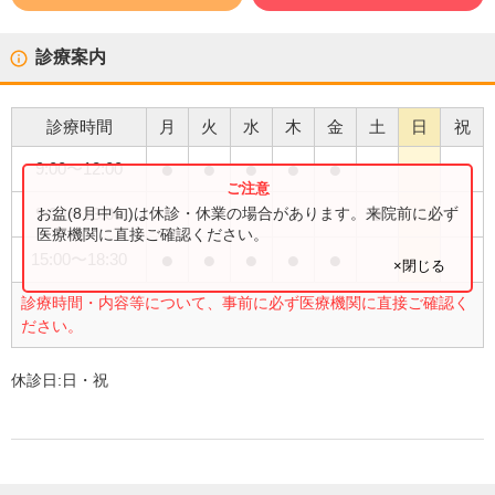
診療案内
診療時間
月
火
水
木
金
土
日
祝
●
●
●
●
●
9:00
〜
12:00
●
お盆(8月中旬)は休診・休業の場合があります。来院前に必ず
9:00
〜
13:00
医療機関に直接ご確認ください。
●
●
●
●
●
15:00
〜
18:30
×閉じる
診療時間・内容等について、事前に必ず医療機関に直接ご確認く
ださい。
休診日:
日・祝