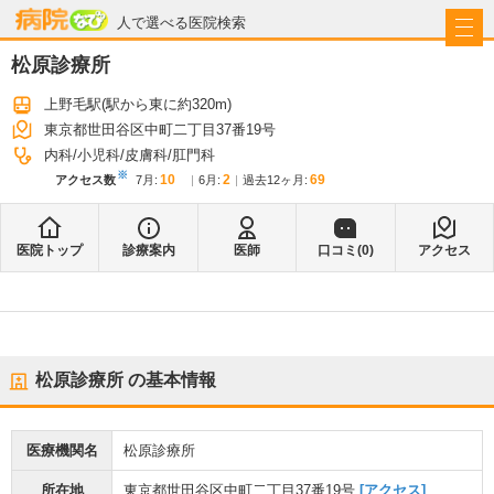
病院なび
人で選べる医院検索
松原診療所
上野毛駅
(駅から
東に約320m
)
東京都世田谷区中町二丁目37番19号
内科
小児科
皮膚科
肛門科
※
10
2
69
アクセス数
7月
:
6月
:
過去12ヶ月:
医院トップ
診療案内
医師
口コミ(
0
)
アクセス
松原診療所
の基本情報
医療機関名
松原診療所
所在地
東京都世田谷区中町二丁目37番19号
[アクセス]