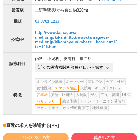
最寄駅
上野毛駅
(駅から
東に約320m
)
電話
03-3701-1233
http://www.tamagawa-
med.or.jp/kikan/http://www.tamagawa-
公式HP
med.or.jp/kikan/byoin/kobetsu_base.html?
id=145.html
内科
、
小児科
、
皮膚科
、
肛門科
診療科目
近くの医療機関を診療科目から探す
オンライン診療
ネット受付
電話予約
夜間
日祝
女性医師
スマホ保険証
入院可
キッズ
クレカ
特徴
駐車場
英語
外国語
大病院
がん
在宅
訪問
DPC
バリアフリー
感染予防
セカンドオピニオン受診可
セカンドオピニオン情報提供可
地域連携
直近の求人を確認する
[PR]
PT/OT/STの方
看護師の方