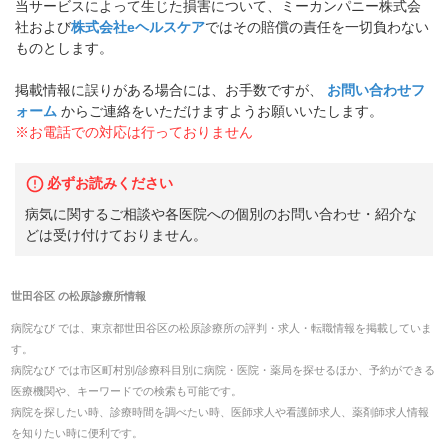
当サービスによって生じた損害について、ミーカンパニー株式会
社および
株式会社eヘルスケア
ではその賠償の責任を一切負わない
ものとします。
掲載情報に誤りがある場合には、お手数ですが、
お問い合わせフ
ォーム
からご連絡をいただけますようお願いいたします。
※お電話での対応は行っておりません
必ずお読みください
病気に関するご相談や各医院への個別のお問い合わせ・紹介な
どは受け付けておりません。
世田谷区
の
松原診療所
情報
病院なび では、
東京都
世田谷区
の
松原診療所
の
評判・求人・転職
情報を掲載していま
す。
病院なび では市区町村別/診療科目別に病院・医院・薬局を探せるほか、予約ができる
医療機関や、キーワードでの検索も可能です。
病院を探したい時、診療時間を調べたい時、医師求人や看護師求人、薬剤師求人情報
を知りたい時に便利です。