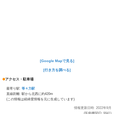
[Google Mapで見る]
[行き方を調べる]
アクセス・駐車場
最寄り駅:
等々力駅
直線距離: 駅から
北西に約420m
(この情報は経緯度情報を元に生成しています)
情報更新日時:
2022年
9月
(医療機関ID:
9941
)