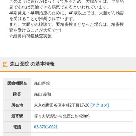
このように進行がゆっくりであるため、大腸がんは、早期発
見であれば完治できる病気であるといわれています。
早期発見・早期治療のために、40歳以上では、大腸がん検診
を受けることが推奨されています。
また、大腸がん検診で、要精密検査となった場合は、精密検
査を受けることが大切です!
☆経鼻内視鏡検査実施
森山医院
の基本情報
医療機関名
森山医院
院長
森山 義和
所在地
東京都世田谷区中町2丁目17-20
[アクセス]
最寄駅
等々力駅
(駅から
北西に約420m
)
電話
03-3701-6621