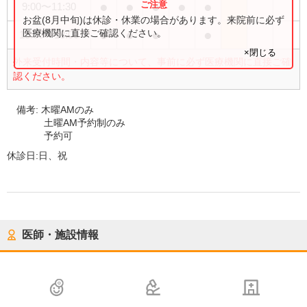
●
●
●
●
●
9:00
〜
11:30
お盆(8月中旬)は休診・休業の場合があります。来院前に必ず
●
●
●
●
医療機関に直接ご確認ください。
15:00
〜
18:00
×閉じる
外来受付時間・内容等について、事前に必ず医療機関に直接ご確
認ください。
備考:
木曜AMのみ
土曜AM予約制のみ
予約可
休診日:
日、祝
医師・施設情報