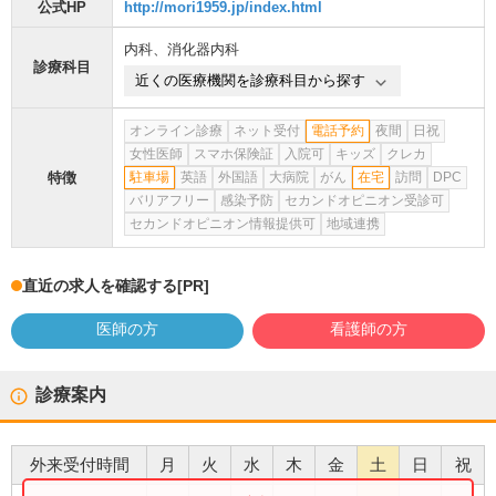
公式HP
http://mori1959.jp/index.html
内科
、
消化器内科
診療科目
近くの医療機関を診療科目から探す
オンライン診療
ネット受付
電話予約
夜間
日祝
女性医師
スマホ保険証
入院可
キッズ
クレカ
特徴
駐車場
英語
外国語
大病院
がん
在宅
訪問
DPC
バリアフリー
感染予防
セカンドオピニオン受診可
セカンドオピニオン情報提供可
地域連携
直近の求人を確認する
[PR]
医師の方
看護師の方
診療案内
外来受付時間
月
火
水
木
金
土
日
祝