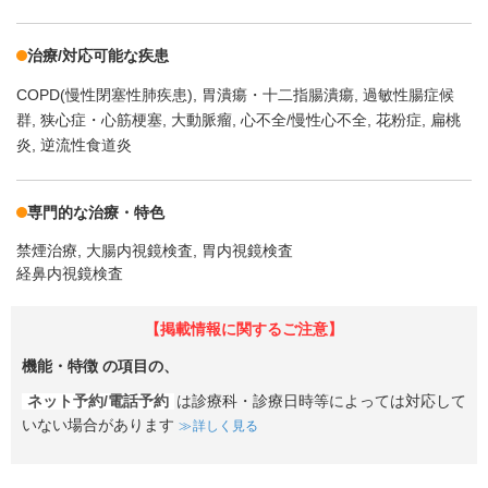
治療/対応可能な疾患
COPD(慢性閉塞性肺疾患)
胃潰瘍・十二指腸潰瘍
過敏性腸症候
群
狭心症・心筋梗塞
大動脈瘤
心不全/慢性心不全
花粉症
扁桃
炎
逆流性食道炎
専門的な治療・特色
禁煙治療
大腸内視鏡検査
胃内視鏡検査
経鼻内視鏡検査
【掲載情報に関するご注意】
機能・特徴
の項目の、
ネット予約/電話予約
は診療科・診療日時等によっては対応して
いない場合があります
詳しく見る