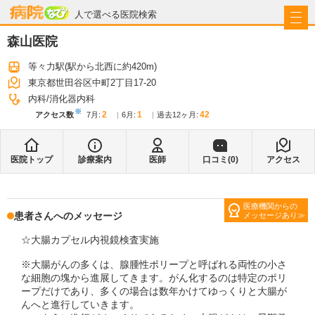
病院なび
人で選べる医院検索
森山医院
等々力駅
(駅から
北西に約420m
)
東京都世田谷区中町2丁目17-20
内科
消化器内科
※
2
1
42
アクセス数
7月
:
6月
:
過去12ヶ月:
医院トップ
診療案内
医師
口コミ(
0
)
アクセス
医療機関からの
患者さんへのメッセージ
メッセージあり
☆大腸カプセル内視鏡検査実施
※大腸がんの多くは、腺腫性ポリープと呼ばれる両性の小さ
な細胞の塊から進展してきます。がん化するのは特定のポリ
ープだけであり、多くの場合は数年かけてゆっくりと大腸が
んへと進行していきます。