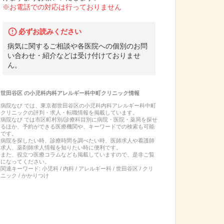
※お電話での対応は行っておりません
必ずお読みください
病気に関するご相談や各医院への個別のお問
い合わせ・紹介などは受け付けておりませ
ん。
世田谷区
の
小児科内科アレルギー科中町クリニック
情報
病院なび では、
東京都
世田谷区
の
小児科内科アレルギー科中町
クリニック
の
評判・求人・転職
情報を掲載しています。
病院なび では市区町村別/診療科目別に病院・医院・薬局を探せ
るほか、予約ができる医療機関や、キーワードでの検索も可能
です。
病院を探したい時、診療時間を調べたい時、医師求人や看護師
求人、薬剤師求人情報を知りたい時に便利です。
また、役立つ医療コラムなども掲載していますので、是非ご覧
になってください。
関連キーワード:
小児科 / 内科 / アレルギー科 / 世田谷区 / クリ
ニック / かかりつけ