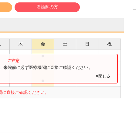
看護師の方
水
木
金
土
日
祝
●
●
●
す。来院前に必ず医療機関に直接ご確認ください。
×閉じる
●
●
関に直接ご確認ください。