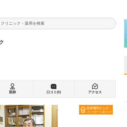
検索
ク
医師
口コミ(
0
)
アクセス
医療機関からの
メッセージあり