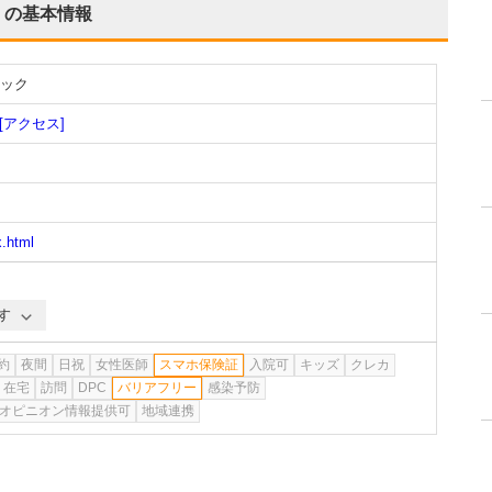
の基本情報
ック
[アクセス]
x.html
す
約
夜間
日祝
女性医師
スマホ保険証
入院可
キッズ
クレカ
在宅
訪問
DPC
バリアフリー
感染予防
オピニオン情報提供可
地域連携