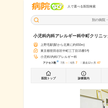
病院なび
人で選べる医院検索
小児科内科アレルギー科中町クリニッ
上野毛駅
(駅から
北東に約650m
)
東京都世田谷区中町三丁目15番5号
小児科
内科
アレルギー科
※
--
7
47
アクセス数
7月
:
6月
:
過去12ヶ月:
医院トップ
診療案内