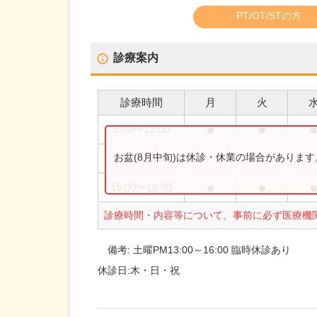
PT/OT/STの方
診療案内
診療時間
月
火
●
●
9:00
〜
12:00
お盆(8月中旬)は休診・休業の場合がありま
9:00
〜
16:00
●
●
15:00
〜
18:00
診療時間・内容等について、事前に必ず医療機
備考:
土曜PM13:00～16:00 臨時休診あり
休診日:
木・日・祝