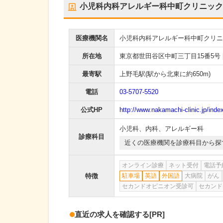
小児科内科アレルギー科中町クリニック
医療機関名
小児科内科アレルギー科中町クリニ
所在地
東京都世田谷区中町三丁目15番5号
最寄駅
上野毛駅
(駅から
北東に約650m
)
電話
03-5707-5520
公式HP
http://www.nakamachi-clinic.jp/inde
小児科
、
内科
、
アレルギー科
診療科目
近くの医療機関を診療科目から探
オンライン診療
ネット受付
電話予
特徴
駐車場
英語
外国語
大病院
がん
セカンドオピニオン受診可
セカンド
直近の求人を確認する
[PR]