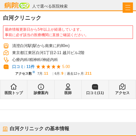
病院なび
人で選べる医院検索
白河クリニック
最終情報更新日から5年以上が経過しています。
事前に必ず該当の医療機関に直接ご確認ください。
清澄白河駅
(駅から
南東に約80m
)
東京都江東区白河1丁目2-11 越川ビル2階
心療内科
精神科
神経内科
口コミ:
11
件
5.00
※
11
9
211
アクセス数
7月
:
6月
:
過去12ヶ月:
医院トップ
診療案内
医師
口コミ(
11
)
アクセス
白河クリニック
の基本情報