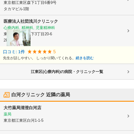
東京都江東区
森下1丁目6番9号
タカマビル1階
医療法人社団
浅川クリニック
心療内科, 精神科, 児童精神科
東京都江東区
森下3丁目20-6
2F
5
口コミ:
1
件
先生が話しやすい。 しっかり聞いてくれる。
続きを読む
江東区(心療内科)の病院・クリニック一覧
白河クリニック
近隣の薬局
大竹薬局清澄白河店
薬局
東京都江東区
白河1-1-5