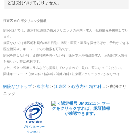
どは受け付けておりません。
江東区
の
白河クリニック
情報
病院なび では、
東京都
江東区
の
白河クリニック
の
評判・求人・転職
情報を掲載してい
ます。
病院なび では市区町村別/診療科目別に病院・医院・薬局を探せるほか、予約ができる
医療機関や、キーワードでの検索も可能です。
病院を探したい時、診療時間を調べたい時、医師求人や看護師求人、薬剤師求人情報
を知りたい時に便利です。
また、役立つ医療コラムなども掲載していますので、是非ご覧になってください。
関連キーワード:
心療内科 / 精神科 / 神経内科 / 江東区 / クリニック / かかりつけ
病院なびトップ
>
東京都
>
江東区
>
心療内科
精神科
... >
白河クリ
ニック
プライバシーマー
クについて