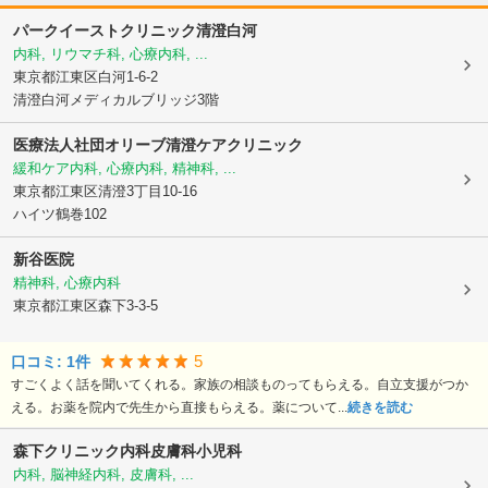
パークイーストクリニック清澄白河
内科, リウマチ科, 心療内科, ...
東京都江東区
白河1-6-2
清澄白河メディカルブリッジ3階
医療法人社団オリーブ
清澄ケアクリニック
緩和ケア内科, 心療内科, 精神科, ...
東京都江東区
清澄3丁目10-16
ハイツ鶴巻102
新谷医院
精神科, 心療内科
東京都江東区
森下3-3-5
5
口コミ:
1
件
すごくよく話を聞いてくれる。家族の相談ものってもらえる。自立支援がつか
える。お薬を院内で先生から直接もらえる。薬について...
続きを読む
森下クリニック内科皮膚科小児科
内科, 脳神経内科, 皮膚科, ...