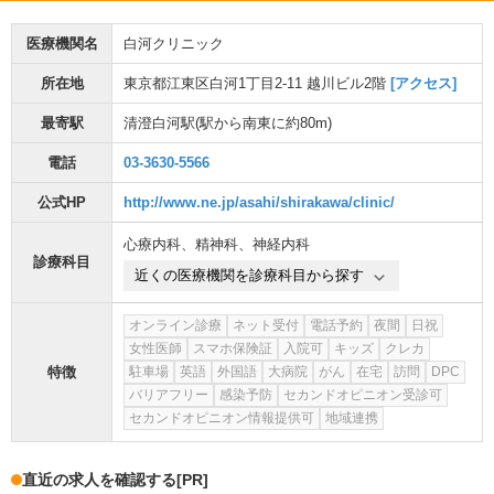
医療機関名
白河クリニック
所在地
東京都江東区白河1丁目2-11 越川ビル2階
[アクセス]
最寄駅
清澄白河駅
(駅から
南東に約80m
)
電話
03-3630-5566
公式HP
http://www.ne.jp/asahi/shirakawa/clinic/
心療内科
、
精神科
、
神経内科
診療科目
近くの医療機関を診療科目から探す
オンライン診療
ネット受付
電話予約
夜間
日祝
女性医師
スマホ保険証
入院可
キッズ
クレカ
特徴
駐車場
英語
外国語
大病院
がん
在宅
訪問
DPC
バリアフリー
感染予防
セカンドオピニオン受診可
セカンドオピニオン情報提供可
地域連携
直近の求人を確認する
[PR]