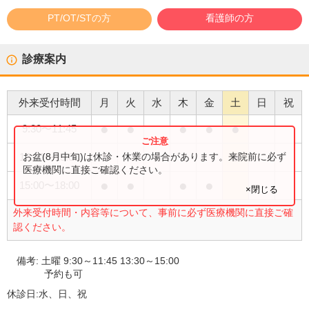
PT/OT/STの方
看護師の方
診療案内
外来受付時間
月
火
水
木
金
土
日
祝
●
●
●
●
●
9:30
〜
11:45
●
お盆(8月中旬)は休診・休業の場合があります。来院前に必ず
13:30
〜
15:00
医療機関に直接ご確認ください。
●
●
●
●
15:00
〜
18:00
×閉じる
外来受付時間・内容等について、事前に必ず医療機関に直接ご確
認ください。
備考:
土曜 9:30～11:45 13:30～15:00
予約も可
休診日:
水、日、祝