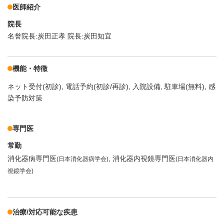
医師紹介
院長
名誉院長:炭田正孝 院長:炭田知宜
機能・特徴
ネット受付(初診)
電話予約(初診/再診)
入院設備
駐車場(無料)
感
染予防対策
専門医
常勤
消化器病専門医
消化器内視鏡専門医
(日本消化器病学会)
(日本消化器内
視鏡学会)
治療/対応可能な疾患