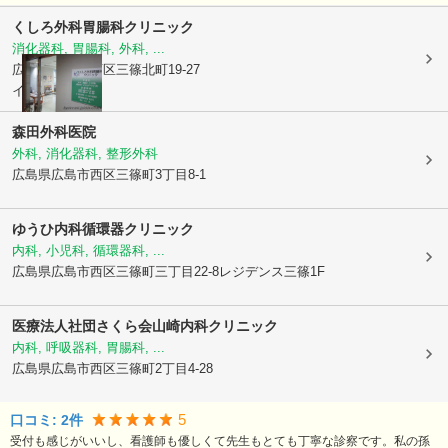
くしろ外科胃腸科クリニック
消化器科, 胃腸科, 外科, ...
広島県広島市西区
三篠北町19-27
イケダビル5F
森田外科医院
外科, 消化器科, 整形外科
広島県広島市西区
三篠町3丁目8-1
ゆうひ内科循環器クリニック
内科, 小児科, 循環器科, ...
広島県広島市西区
三篠町三丁目22-8レジデンス三篠1F
医療法人社団さくら会
山崎内科クリニック
内科, 呼吸器科, 胃腸科, ...
広島県広島市西区
三篠町2丁目4-28
5
口コミ:
2
件
受付も感じがいいし、看護師も優しくて先生もとても丁寧な診察です。私の孫