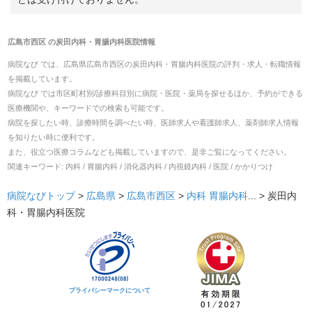
広島市西区
の
炭田内科・胃腸内科医院
情報
病院なび では、
広島県
広島市西区
の
炭田内科・胃腸内科医院
の
評判・求人・転職
情報
を掲載しています。
病院なび では市区町村別/診療科目別に病院・医院・薬局を探せるほか、予約ができる
医療機関や、キーワードでの検索も可能です。
病院を探したい時、診療時間を調べたい時、医師求人や看護師求人、薬剤師求人情報
を知りたい時に便利です。
また、役立つ医療コラムなども掲載していますので、是非ご覧になってください。
関連キーワード:
内科 / 胃腸内科 / 消化器内科 / 内視鏡内科 / 医院 / かかりつけ
病院なびトップ
>
広島県
>
広島市西区
>
内科
胃腸内科
... >
炭田内
科・胃腸内科医院
プライバシーマークについて