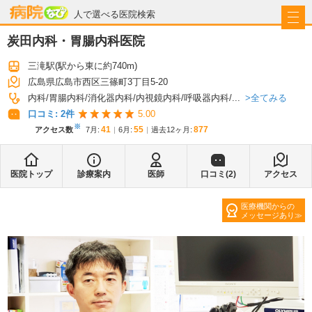
病院なび
人で選べる医院検索
炭田内科・胃腸内科医院
三滝駅
(駅から
東に約740m
)
広島県広島市西区三篠町3丁目5-20
全てみる
内科
胃腸内科
消化器内科
内視鏡内科
呼吸器内科
...
口コミ:
2
件
5.00
※
41
55
877
アクセス数
7月
:
6月
:
過去12ヶ月:
医院トップ
診療案内
医師
口コミ(
2
)
アクセス
医療機関からの
メッセージあり