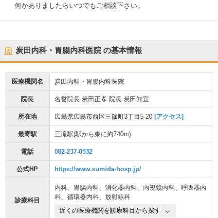
何かありましたらいつでもご相談下さい。
炭田内科・胃腸内科医院
の基本情報
医療機関名
炭田内科・胃腸内科医院
院長
名誉院長:炭田正孝 院長:炭田知宜
所在地
広島県広島市西区三篠町3丁目5-20
[アクセス]
最寄駅
三滝駅
(駅から
東に約740m
)
電話
082-237-0532
公式HP
https://www.sumida-hosp.jp/
内科
、
胃腸内科
、
消化器内科
、
内視鏡内科
、
呼吸器内
科
、
循環器内科
、
放射線科
診療科目
近くの医療機関を診療科目から探す