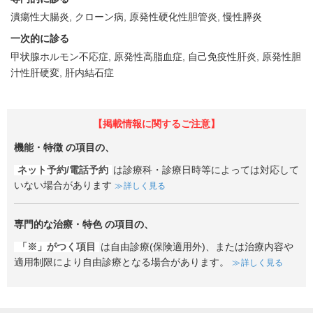
潰瘍性大腸炎
クローン病
原発性硬化性胆管炎
慢性膵炎
一次的に診る
甲状腺ホルモン不応症
原発性高脂血症
自己免疫性肝炎
原発性胆
汁性肝硬変
肝内結石症
【掲載情報に関するご注意】
機能・特徴
の項目の、
ネット予約/電話予約
は診療科・診療日時等によっては対応して
いない場合があります
詳しく見る
専門的な治療・特色
の項目の、
「※」がつく項目
は自由診療(保険適用外)、または治療内容や
適用制限により自由診療となる場合があります。
詳しく見る