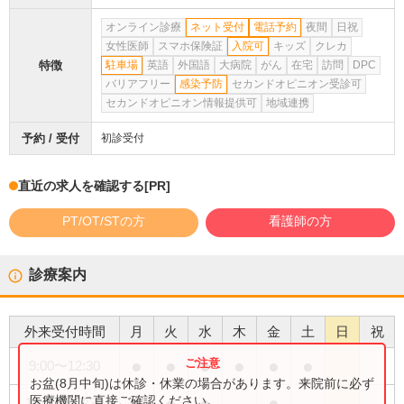
オンライン診療
ネット受付
電話予約
夜間
日祝
女性医師
スマホ保険証
入院可
キッズ
クレカ
特徴
駐車場
英語
外国語
大病院
がん
在宅
訪問
DPC
バリアフリー
感染予防
セカンドオピニオン受診可
セカンドオピニオン情報提供可
地域連携
予約 / 受付
初診受付
直近の求人を確認する
[PR]
PT/OT/STの方
看護師の方
診療案内
外来受付時間
月
火
水
木
金
土
日
祝
●
●
●
●
●
●
9:00
〜
12:30
お盆(8月中旬)は休診・休業の場合があります。来院前に必ず
●
●
●
●
医療機関に直接ご確認ください。
14:00
〜
17:30