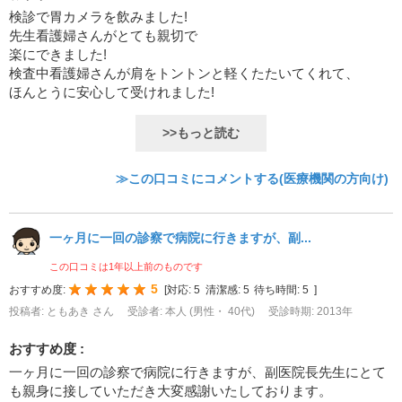
検診で胃カメラを飲みました!
先生看護婦さんがとても親切で
楽にできました!
検査中看護婦さんが肩をトントンと軽くたたいてくれて、
ほんとうに安心して受けれました!
>>もっと読む
≫この口コミにコメントする(医療機関の方向け)
一ヶ月に一回の診察で病院に行きますが、副...
この口コミは1年以上前のものです
5
おすすめ度:
[
対応:
5
清潔感:
5
待ち時間:
5
]
投稿者: ともあき さん
受診者: 本人 (男性・ 40代)
受診時期: 2013年
おすすめ度 :
一ヶ月に一回の診察で病院に行きますが、副医院長先生にとて
も親身に接していただき大変感謝いたしております。