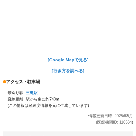
[Google Mapで見る]
[行き方を調べる]
アクセス・駐車場
最寄り駅:
三滝駅
直線距離: 駅から
東に約740m
(この情報は経緯度情報を元に生成しています)
情報更新日時:
2025年
5月
(医療機関ID:
116534
)