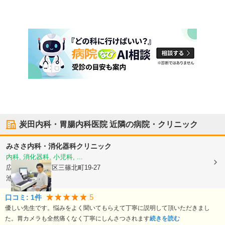
炭田内科・胃腸内科医院
近隣の病院・クリニック
みささ内科・消化器科クリニック
内科, 消化器科, 小児科, ...
広島県広島市西区
三篠北町19-27
池田ビル2F
5
口コミ:
1
件
優しい先生です。悩みをよく聞いてもらえて丁寧に説明して頂いただきまし
た。胃カメラも全然痛くなく丁寧にしんさつされます
続きを読む