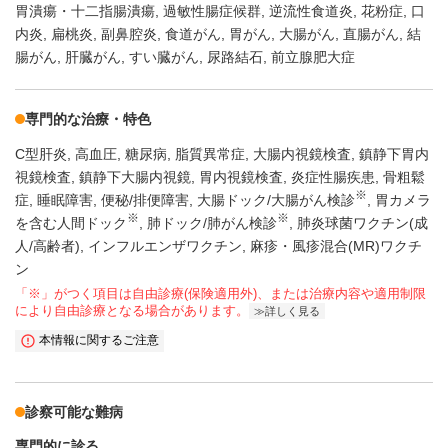
胃潰瘍・十二指腸潰瘍
過敏性腸症候群
逆流性食道炎
花粉症
口
内炎
扁桃炎
副鼻腔炎
食道がん
胃がん
大腸がん
直腸がん
結
腸がん
肝臓がん
すい臓がん
尿路結石
前立腺肥大症
専門的な治療・特色
C型肝炎
高血圧
糖尿病
脂質異常症
大腸内視鏡検査
鎮静下胃内
視鏡検査
鎮静下大腸内視鏡
胃内視鏡検査
炎症性腸疾患
骨粗鬆
※
症
睡眠障害
便秘/排便障害
大腸ドック/大腸がん検診
胃カメラ
※
※
を含む人間ドック
肺ドック/肺がん検診
肺炎球菌ワクチン(成
人/高齢者)
インフルエンザワクチン
麻疹・風疹混合(MR)ワクチ
ン
「※」がつく項目は自由診療(保険適用外)、または治療内容や適用制限
により自由診療となる場合があります。
詳しく見る
本情報に関するご注意
診察可能な難病
専門的に診る