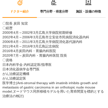
ドクター紹介
専門分野・得意分野
施設・設備の特徴
〇院長 炭田 知宜
〇経歴
2000年4月～2002年3月広島大学病院初期研修
2002年4月～2006年3月広島市立安佐市民病院消化器内科
2006年4月～2011年3月広島大学病院消化器代謝内科
2011年4月～2016年3月広島記念病院
2016年4月炭田内科・胃腸内科医院
2020年7月～炭田内科・胃腸内科医院 院長
〇資格
日本内科学会 内科認定医/指導医
日本消化器病学会専門医
がん治療認定機構
がん治療認定医
医学博士(Anti-stromal therapy with imatinib inhibits growth and
metastasis of gastric carcinoma in an orthotopic nude mouse
model;ヌードマウス同所移植モデルを用いた胃癌間質を標的とする
治療法の検討)