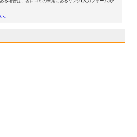
ある場合は、各口コミの末尾にあるリンク(入力フォーム)か
い。