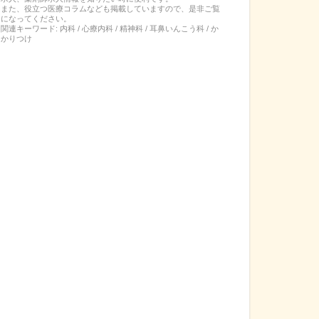
また、役立つ医療コラムなども掲載していますので、是非ご覧
になってください。
関連キーワード:
内科 / 心療内科 / 精神科 / 耳鼻いんこう科 / か
かりつけ