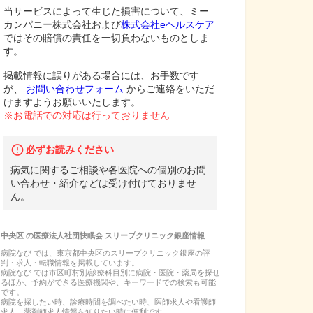
当サービスによって生じた損害について、ミー
カンパニー株式会社および
株式会社eヘルスケア
ではその賠償の責任を一切負わないものとしま
す。
掲載情報に誤りがある場合には、お手数です
が、
お問い合わせフォーム
からご連絡をいただ
けますようお願いいたします。
※お電話での対応は行っておりません
必ずお読みください
病気に関するご相談や各医院への個別のお問
い合わせ・紹介などは受け付けておりませ
ん。
中央区
の
医療法人社団快眠会 スリープクリニック銀座
情報
病院なび では、
東京都
中央区
の
スリープクリニック銀座
の
評
判・求人・転職
情報を掲載しています。
病院なび では市区町村別/診療科目別に病院・医院・薬局を探せ
るほか、予約ができる医療機関や、キーワードでの検索も可能
です。
病院を探したい時、診療時間を調べたい時、医師求人や看護師
求人、薬剤師求人情報を知りたい時に便利です。