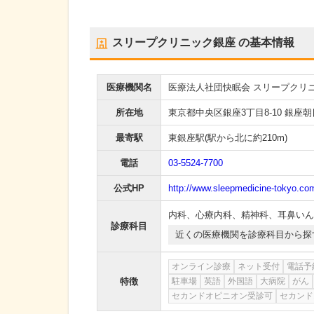
スリープクリニック銀座
の基本情報
医療機関名
医療法人社団快眠会 スリープクリ
所在地
東京都中央区銀座3丁目8-10 銀座朝
最寄駅
東銀座駅
(駅から
北に約210m
)
電話
03-5524-7700
公式HP
http://www.sleepmedicine-tokyo.co
内科
、
心療内科
、
精神科
、
耳鼻いん
診療科目
近くの医療機関を診療科目から探
オンライン診療
ネット受付
電話予
特徴
駐車場
英語
外国語
大病院
がん
セカンドオピニオン受診可
セカンド