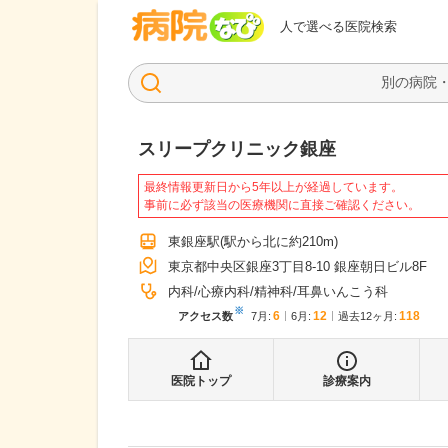
病院なび
人で選べる医院検索
スリープクリニック銀座
最終情報更新日から5年以上が経過しています。
事前に必ず該当の医療機関に直接ご確認ください。
東銀座駅
(駅から
北に約210m
)
東京都中央区銀座3丁目8-10 銀座朝日ビル8F
内科
心療内科
精神科
耳鼻いんこう科
※
6
12
118
アクセス数
7月
:
6月
:
過去12ヶ月:
医院トップ
診療案内