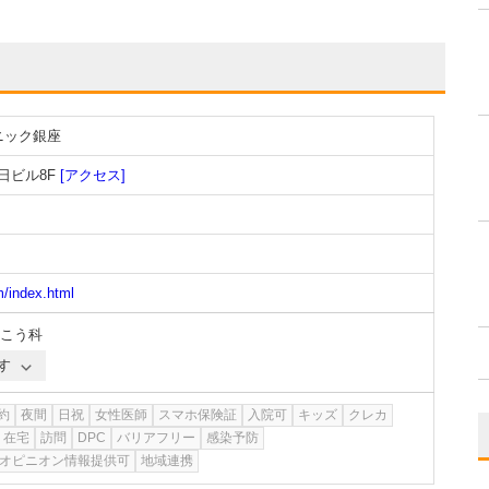
ニック銀座
日ビル8F
[アクセス]
m/index.html
こう科
す
約
夜間
日祝
女性医師
スマホ保険証
入院可
キッズ
クレカ
在宅
訪問
DPC
バリアフリー
感染予防
オピニオン情報提供可
地域連携