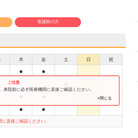
看護師の方
水
木
金
土
日
祝
●
●
●
●
す。来院前に必ず医療機関に直接ご確認ください。
●
●
●
×閉じる
●
●
●
関に直接ご確認ください。