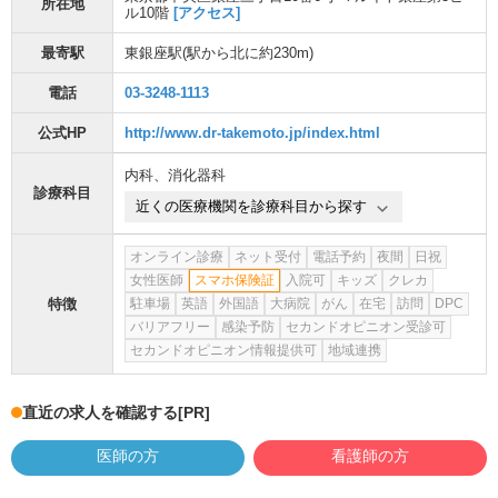
所在地
ル10階
[アクセス]
最寄駅
東銀座駅
(駅から
北に約230m
)
電話
03-3248-1113
公式HP
http://www.dr-takemoto.jp/index.html
内科
、
消化器科
診療科目
近くの医療機関を診療科目から探す
オンライン診療
ネット受付
電話予約
夜間
日祝
女性医師
スマホ保険証
入院可
キッズ
クレカ
特徴
駐車場
英語
外国語
大病院
がん
在宅
訪問
DPC
バリアフリー
感染予防
セカンドオピニオン受診可
セカンドオピニオン情報提供可
地域連携
直近の求人を確認する
[PR]
医師の方
看護師の方