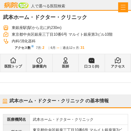
病院なび
人で選べる医院検索
武本ホーム・ドクター・クリニック
東銀座駅
(駅から
北に約230m
)
東京都中央区銀座三丁目10番6号 マルイト銀座第3ビル10階
内科
消化器科
※
2
--
31
アクセス数
7月
:
6月
:
過去12ヶ月:
医院トップ
診療案内
医師
口コミ(
0
)
アクセス
武本ホーム・ドクター・クリニック
の基本情報
医療機関名
武本ホーム・ドクター・クリニック
東京都中央区銀座三丁目10番6号 マルイト銀座第3ビ