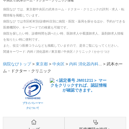
中央区
の
武本ホーム・ドクター・クリニック
情報
病院なび では、
東京都
中央区
の
武本ホーム・ドクター・クリニック
の
評判・求人・転
職
情報を掲載しています。
病院なび では市区町村別/診療科目別に病院・医院・薬局を探せるほか、予約ができる
医療機関や、キーワードでの検索も可能です。
病院を探したい時、診療時間を調べたい時、医師求人や看護師求人、薬剤師求人情報
を知りたい時に便利です。
また、役立つ医療コラムなども掲載していますので、是非ご覧になってください。
関連キーワード:
内科 / 消化器科 / 東京都 / 中央区 / クリニック / かかりつけ
病院なびトップ
>
東京都
>
中央区
>
内科
消化器内科
... >
武本ホー
ム・ドクター・クリニック
プライバシーマー
クについて