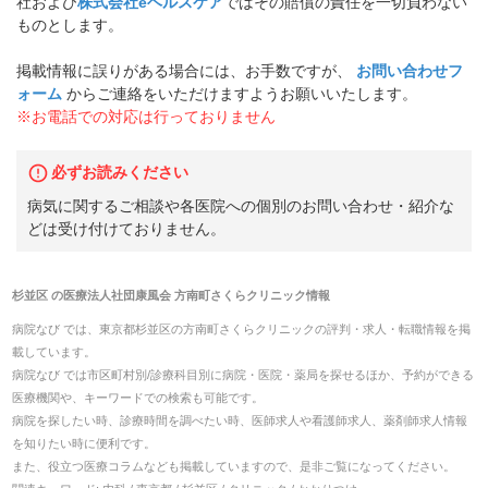
社および
株式会社eヘルスケア
ではその賠償の責任を一切負わない
ものとします。
掲載情報に誤りがある場合には、お手数ですが、
お問い合わせフ
ォーム
からご連絡をいただけますようお願いいたします。
※お電話での対応は行っておりません
必ずお読みください
病気に関するご相談や各医院への個別のお問い合わせ・紹介な
どは受け付けておりません。
杉並区
の
医療法人社団康風会 方南町さくらクリニック
情報
病院なび では、
東京都
杉並区
の
方南町さくらクリニック
の
評判・求人・転職
情報を掲
載しています。
病院なび では市区町村別/診療科目別に病院・医院・薬局を探せるほか、予約ができる
医療機関や、キーワードでの検索も可能です。
病院を探したい時、診療時間を調べたい時、医師求人や看護師求人、薬剤師求人情報
を知りたい時に便利です。
また、役立つ医療コラムなども掲載していますので、是非ご覧になってください。