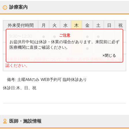
診療案内
外来受付時間
月
火
水
木
金
土
日
祝
●
●
●
●
●
9:30
〜
12:30
お盆(8月中旬)は休診・休業の場合があります。来院前に必ず
●
●
●
●
医療機関に直接ご確認ください。
15:00
〜
19:00
×閉じる
外来受付時間・内容等について、事前に必ず医療機関に直接ご確
認ください。
備考:
土曜AMのみ WEB予約可 臨時休診あり
休診日:
木、日、祝
医師・施設情報