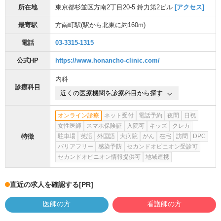
所在地
東京都杉並区方南2丁目20-5 鈴力第2ビル
[アクセス]
最寄駅
方南町駅
(駅から
北東に約160m
)
電話
03-3315-1315
公式HP
https://www.honancho-clinic.com/
内科
診療科目
近くの医療機関を診療科目から探す
オンライン診療
ネット受付
電話予約
夜間
日祝
女性医師
スマホ保険証
入院可
キッズ
クレカ
特徴
駐車場
英語
外国語
大病院
がん
在宅
訪問
DPC
バリアフリー
感染予防
セカンドオピニオン受診可
セカンドオピニオン情報提供可
地域連携
直近の求人を確認する
[PR]
医師の方
看護師の方