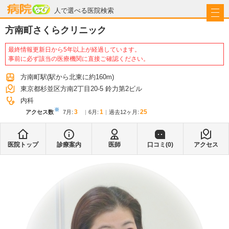
病院なび
人で選べる医院検索
方南町さくらクリニック
最終情報更新日から5年以上が経過しています。
事前に必ず該当の医療機関に直接ご確認ください。
方南町駅
(駅から
北東に約160m
)
東京都杉並区方南2丁目20-5 鈴力第2ビル
内科
※
3
1
25
アクセス数
7月
:
6月
:
過去12ヶ月:
医院トップ
診療案内
医師
口コミ(
0
)
アクセス