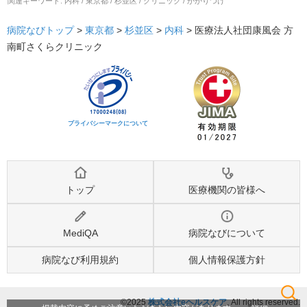
関連キーワード:
内科 / 東京都 / 杉並区 / クリニック / かかりつけ
病院なびトップ
>
東京都
>
杉並区
>
内科
>
医療法人社団康風会 方
南町さくらクリニック
プライバシーマークについて
トップ
医療機関の皆様へ
MediQA
病院なびについて
病院なび利用規約
個人情報保護方針
©2025
株式会社eヘルスケア
, All rights reserved.