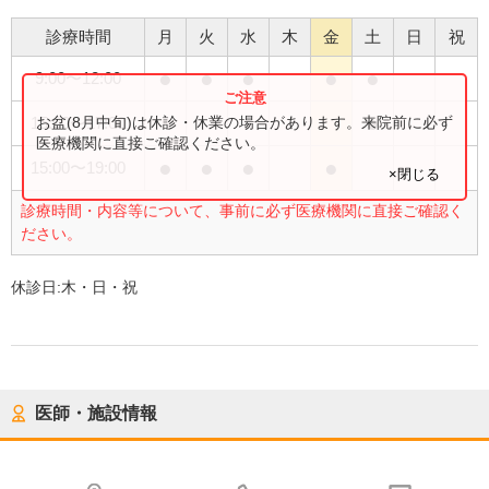
診療時間
月
火
水
木
金
土
日
祝
●
●
●
●
●
9:00
〜
12:00
●
お盆(8月中旬)は休診・休業の場合があります。来院前に必ず
15:00
〜
17:00
医療機関に直接ご確認ください。
●
●
●
●
15:00
〜
19:00
×閉じる
診療時間・内容等について、事前に必ず医療機関に直接ご確認く
ださい。
休診日:
木・日・祝
医師・施設情報