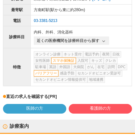
最寄駅
方南町駅
(駅から
東に約280m
)
電話
03-3381-5213
内科
、
外科
、
消化器科
診療科目
近くの医療機関を診療科目から探す
オンライン診療
ネット受付
電話予約
夜間
日祝
女性医師
スマホ保険証
入院可
キッズ
クレカ
特徴
駐車場
英語
外国語
大病院
がん
在宅
訪問
DPC
バリアフリー
感染予防
セカンドオピニオン受診可
セカンドオピニオン情報提供可
地域連携
直近の求人を確認する
[PR]
医師の方
看護師の方
診療案内