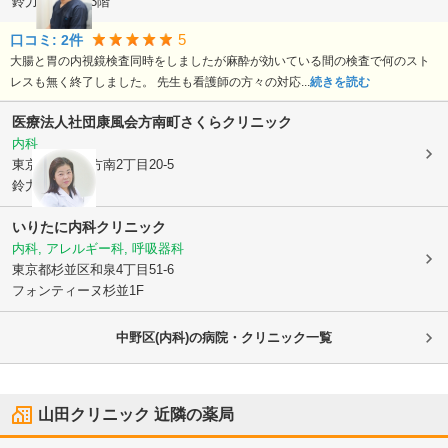
鈴力第三ビル3階
5
口コミ:
2
件
大腸と胃の内視鏡検査同時をしましたが麻酔が効いている間の検査で何のスト
レスも無く終了しました。 先生も看護師の方々の対応...
続きを読む
医療法人社団康風会
方南町さくらクリニック
内科
東京都杉並区
方南2丁目20-5
鈴力第2ビル
いりたに内科クリニック
内科, アレルギー科, 呼吸器科
東京都杉並区
和泉4丁目51-6
フォンティーヌ杉並1F
中野区(内科)の病院・クリニック一覧
山田クリニック
近隣の薬局