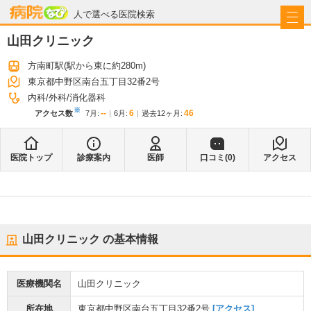
病院なび
人で選べる医院検索
山田クリニック
方南町駅
(駅から
東に約280m
)
東京都中野区南台五丁目32番2号
内科
外科
消化器科
※
--
6
46
アクセス数
7月
:
6月
:
過去12ヶ月:
医院トップ
診療案内
医師
口コミ(
0
)
アクセス
山田クリニック
の基本情報
医療機関名
山田クリニック
所在地
東京都中野区南台五丁目32番2号
[アクセス]