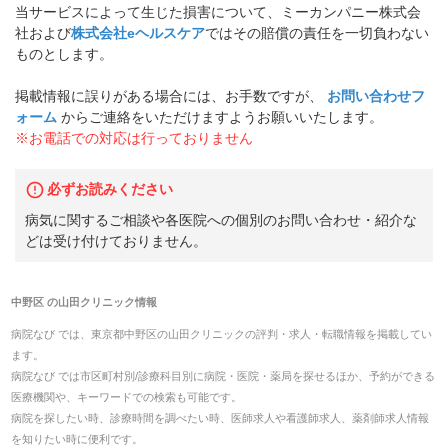
当サービスによって生じた損害について、ミーカンパニー株式会
社および
株式会社eヘルスケア
ではその賠償の責任を一切負わない
ものとします。
掲載情報に誤りがある場合には、お手数ですが、
お問い合わせフ
ォーム
からご連絡をいただけますようお願いいたします。
※お電話での対応は行っておりません
必ずお読みください
病気に関するご相談や各医院への個別のお問い合わせ・紹介な
どは受け付けておりません。
中野区
の
山田クリニック
情報
病院なび では、
東京都
中野区
の
山田クリニック
の
評判・求人・転職
情報を掲載してい
ます。
病院なび では市区町村別/診療科目別に病院・医院・薬局を探せるほか、予約ができる
医療機関や、キーワードでの検索も可能です。
病院を探したい時、診療時間を調べたい時、医師求人や看護師求人、薬剤師求人情報
を知りたい時に便利です。