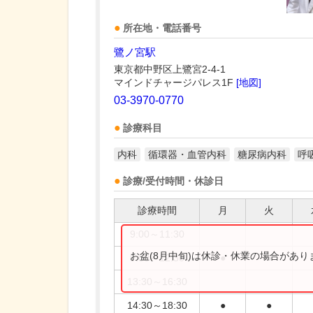
所在地・電話番号
鷺ノ宮駅
東京都中野区上鷺宮2-4-1
マインドチャージパレス1F
[地図]
03-3970-0770
診療科目
内科
循環器・血管内科
糖尿病内科
呼
診療/受付時間・休診日
診療時間
月
火
9:00～11:30
お盆(8月中旬)は休診・休業の場合があ
9:00～12:30
●
●
13:30～16:30
14:30～18:30
●
●