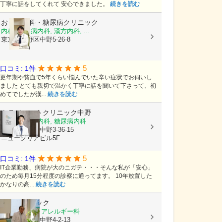
丁寧に話をしてくれて 安心できました。
続きを読む
おうじ内科・糖尿病クリニック
内科, 糖尿病内科, 漢方内科, ...
東京都中野区中野5-26-8
5
口コミ: 1件
更年期や貧血で5年くらい悩んでいた辛い症状でお伺いし
ました とても親切で温かく丁寧に話を聞いて下さって、初
めてでしたが漢...
続きを読む
トライハートクリニック中野
循環器内科, 内科, 糖尿病内科
東京都中野区中野3-36-15
ニュークリアビル5F
5
口コミ: 1件
IT企業勤務、病院が大のニガテ・・・そんな私が「安心」
のため毎月15分程度の診察に通ってます。 10年放置した
かなりの高...
続きを読む
ゲンクリニック
内科, 婦人科, アレルギー科
東京都中野区中野4-2-13