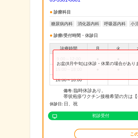
診療科目
糖尿病内科
消化器内科
呼吸器内科
小
診療/受付時間・休診日
診療時間
月
火
9:00～12:00
●
●
お盆(8月中旬)は休診・休業の場合があ
15:00～18:00
●
●
16:00～18:00
臨時休診あり。
備考:
帯状疱疹ワクチン接種希望の方は【
日、祝
休診日:
初診受付
こ