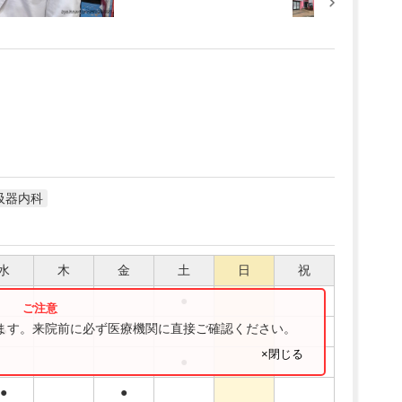
吸器内科
水
木
金
土
日
祝
●
ります。来院前に必ず医療機関に直接ご確認ください。
●
●
×閉じる
●
●
●