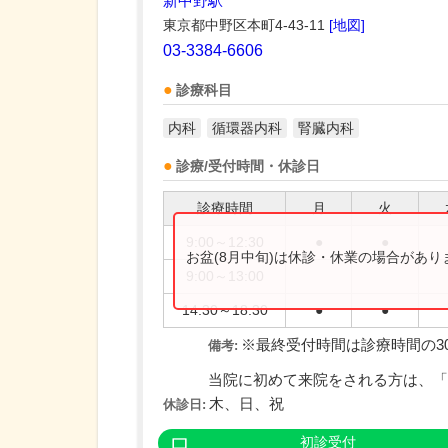
新中野駅
東京都中野区本町4-43-11
[地図]
03-3384-6606
診療科目
内科
循環器内科
腎臓内科
診療/受付時間・休診日
診療時間
月
火
9:00～12:30
●
●
お盆(8月中旬)は休診・休業の場合があ
9:00～13:00
14:30～18:30
●
●
※最終受付時間は診療時間の3
備考:
当院に初めて来院をされる方は、「初
木、日、祝
休診日:
初診受付