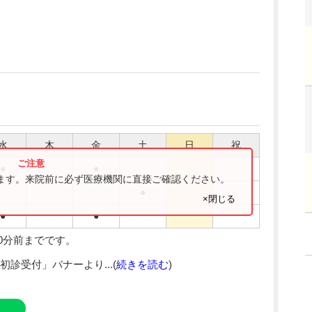
水
木
金
土
日
祝
●
●
ります。来院前に必ず医療機関に直接ご確認ください。
●
×閉じる
●
●
0分前までです。
診受付」バナーより...(
続きを読む
)