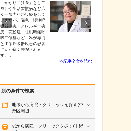
ください。
「かかりつけ医」として
これまで耳を専
風邪や生活習慣病など広
を積んできたこ
く一般内科の診療をして
り、難聴や突発
いますが、喘息・慢性呼
中耳炎をはじめ
吸器疾患・アレルギー疾
やめまいなどの
患・花粉症・睡眠時無呼
療には特に力を
吸症候群など、私が専門
ます。難聴は原
とする呼吸器疾患の患者
て治療法が異な
さんが多く来院されま
まずは詳しい検
す。…
>>記事全文を読む
こに…
別の条件で検索
地域から病院・クリニックを探す(中
野区周辺)
駅から病院・クリニックを探す(中野