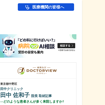
医療機関の皆様へ
医師(ドクター)の
東京都中野区
東京都中野区
田中クリニック
中野富士見
田中 佐和子
冨岡 亮太
院長
取材記事
どのような患者さんが多く来院しますか?
特に先生が力を