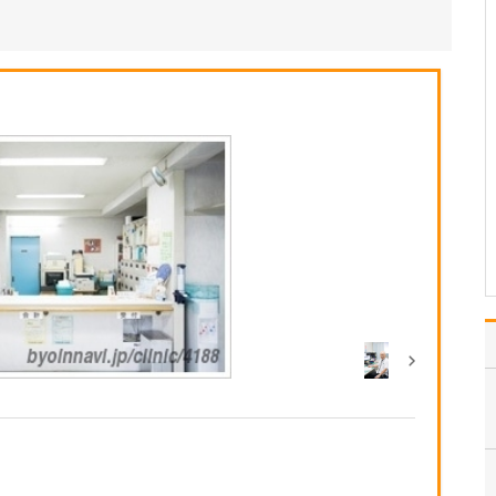
られるのかお聞かせください。
胃カメラ・大腸カメラの
どちらにも対応してお
り、患者さんの負担をで
きる限り軽減した検査を
提供することを大切にし
ています。胃カメラは経
口にも対応しています
が、当院では主に経鼻カ
メラで実施しています。
近年は…
>>記事全文を読む