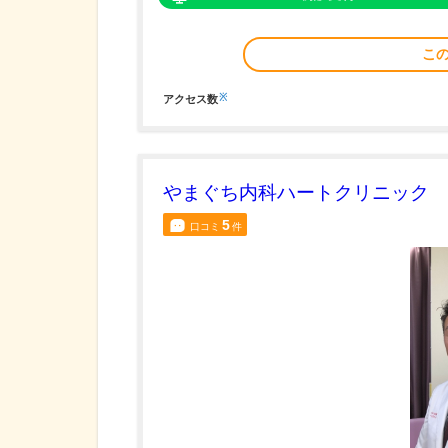
こ
※
アクセス数
やまぐち内科ハートクリニック
5
口コミ
件