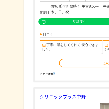
受付開始時間 午前8:55～、午後1
備考:
木、日、祝
休診日:
初診受付
口コミ
丁寧に話をしてくれて 安心できま
した。
距
こ
※
アクセス数
クリニックプラス中野