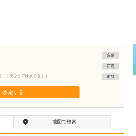
ク
変更
変更
門、症状などで検索できます
追加
検索する
東京都北区
青柳診療所
地図で検索
青柳 有司
院長
取材記事
消化器内視鏡について、どのような診療が受け