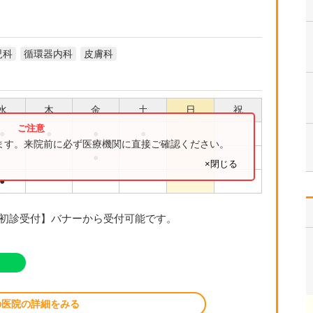
児科
循環器内科
皮膚科
水
木
金
土
日
祝
●
●
●
●
ります。来院前に必ず医療機関に直接ご確認ください。
●
×閉じる
●
初診受付】バナーから受付可能です。
の医院の詳細をみる