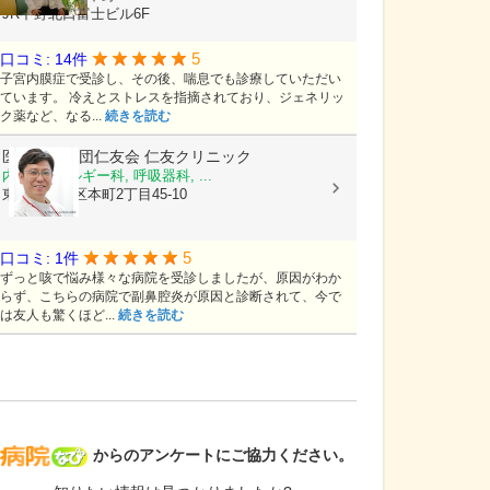
JR中野北口富士ビル6F
5
口コミ: 14件
子宮内膜症で受診し、その後、喘息でも診療していただい
ています。 冷えとストレスを指摘されており、ジェネリッ
ク薬など、なる...
続きを読む
医療法人社団仁友会
仁友クリニック
内科, アレルギー科, 呼吸器科, ...
東京都中野区本町2丁目45-10
5
口コミ: 1件
ずっと咳で悩み様々な病院を受診しましたが、原因がわか
らず、こちらの病院で副鼻腔炎が原因と診断されて、今で
は友人も驚くほど...
続きを読む
病院なび
からのアンケートにご協力ください。