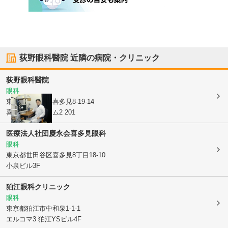
荻野眼科醫院
近隣の病院・クリニック
荻野眼科醫院
眼科
東京都世田谷区
喜多見8-19-14
喜多見フォーラム2 201
医療法人社団慶永会
喜多見眼科
眼科
東京都世田谷区
喜多見8丁目18-10
小泉ビル3F
狛江眼科クリニック
眼科
東京都狛江市
中和泉1-1-1
エルコマ3 狛江YSビル4F