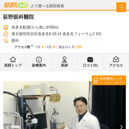
病院なび
人で選べる医院検索
荻野眼科醫院
喜多見駅
(駅から
南に約90m
)
東京都世田谷区喜多見8-19-14 喜多見フォーラム2 201
眼科
※
4
6
120
アクセス数
7月
:
6月
:
過去12ヶ月:
医院トップ
診療案内
医師
口コミ(
0
)
アクセス
医療機関からの
メッセージあり