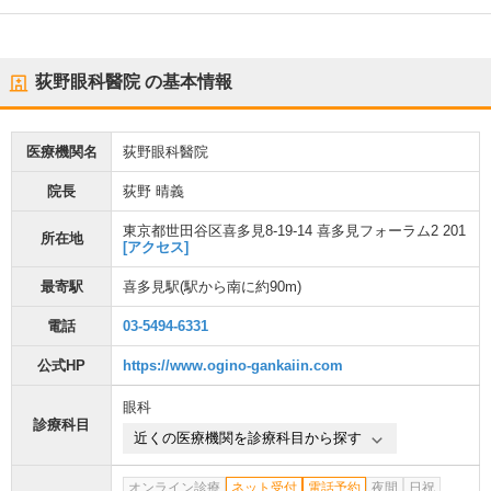
荻野眼科醫院
の基本情報
医療機関名
荻野眼科醫院
院長
荻野 晴義
東京都世田谷区喜多見8-19-14 喜多見フォーラム2 201
所在地
[アクセス]
最寄駅
喜多見駅
(駅から
南に約90m
)
電話
03-5494-6331
公式HP
https://www.ogino-gankaiin.com
眼科
診療科目
近くの医療機関を診療科目から探す
オンライン診療
ネット受付
電話予約
夜間
日祝