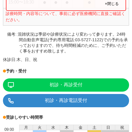
●
●
●
●
15:00
〜
18:30
×閉じる
診療時間・内容等について、事前に必ず医療機関に直接ご確認く
ださい。
備考:
混雑状況は季節や診療状況により変わって参ります。24時
間自動音声電話(予約専用電話:03-5727-1122)での予約を承
っておりますので、待ち時間軽減のために、ご予約いただ
く事をおすすめ致します。
休診日:
木、日、祝
予約・受付
初診・再診受付
初診・再診電話受付
受診しやすい時間帯
月
火
水
木
金
土
日
祝
09:00