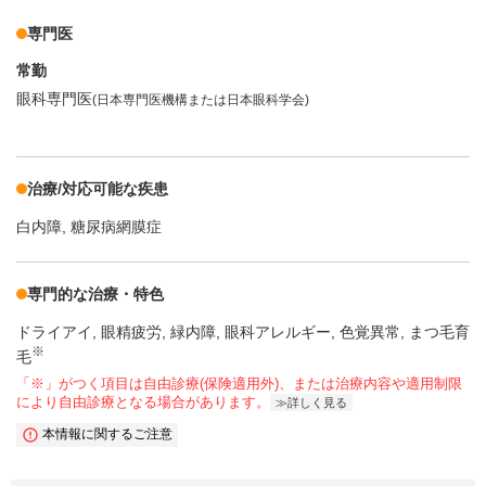
専門医
常勤
眼科専門医
(日本専門医機構または日本眼科学会)
治療/対応可能な疾患
白内障
糖尿病網膜症
専門的な治療・特色
ドライアイ
眼精疲労
緑内障
眼科アレルギー
色覚異常
まつ毛育
※
毛
「※」がつく項目は自由診療(保険適用外)、または治療内容や適用制限
により自由診療となる場合があります。
詳しく見る
本情報に関するご注意