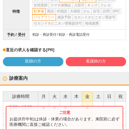
女性医師
スマホ保険証
入院可
キッズ
クレカ
特徴
駐車場
英語
外国語
大病院
がん
在宅
訪問
DPC
バリアフリー
感染予防
セカンドオピニオン受診可
セカンドオピニオン情報提供可
地域連携
予約 / 受付
初診・再診受付
初診・再診電話受付
直近の求人を確認する
[PR]
医師の方
看護師の方
診療案内
診療時間
月
火
水
木
金
土
日
祝
●
●
●
●
9:00
〜
12:30
●
お盆(8月中旬)は休診・休業の場合があります。来院前に必ず
9:00
〜
13:00
医療機関に直接ご確認ください。