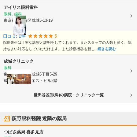
アイリス眼科歯科
眼科, 歯科
東京都世田谷区
成城5-13-19
5
口コミ:
1
件
院長先生は丁寧な診察と説明をしてくれます。またスタッフの人数も多く、気
持ちよい対応をしていただけます。また診察機器も新し...
続きを読む
成城クリニック
眼科
東京都世田谷区
成城6丁目5-29
成城フルールウエストビル2階
世田谷区(眼科)の病院・クリニック一覧
荻野眼科醫院
近隣の薬局
つばさ薬局 喜多見店