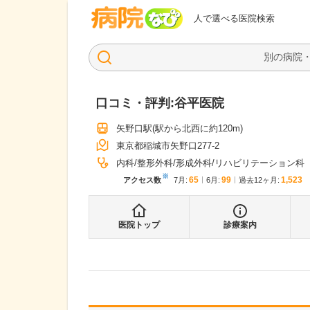
病院なび
人で選べる医院検索
口コミ・評判:
谷平医院
矢野口駅
(駅から
北西に約120m
)
東京都稲城市矢野口277-2
内科
整形外科
形成外科
リハビリテーション科
※
65
99
1,523
アクセス数
7月
:
6月
:
過去12ヶ月:
医院トップ
診療案内