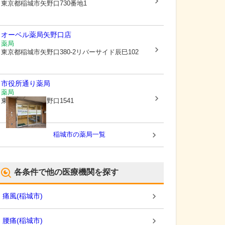
東京都稲城市
矢野口730番地1
オーベル薬局矢野口店
薬局
東京都稲城市
矢野口380-2リバーサイド辰巳102
市役所通り薬局
薬局
東京都稲城市
矢野口1541
稲城市
の薬局一覧
各条件で他の医療機関を探す
痛風
(
稲城市
)
腰痛
(
稲城市
)