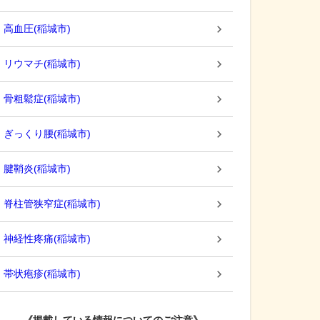
高血圧
(
稲城市
)
リウマチ
(
稲城市
)
骨粗鬆症
(
稲城市
)
ぎっくり腰
(
稲城市
)
腱鞘炎
(
稲城市
)
脊柱管狭窄症
(
稲城市
)
神経性疼痛
(
稲城市
)
帯状疱疹
(
稲城市
)