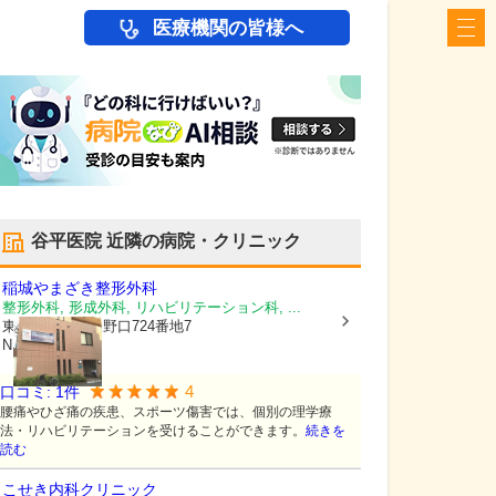
医療機関の皆様へ
谷平医院
近隣の病院・クリニック
稲城やまざき整形外科
整形外科, 形成外科, リハビリテーション科, ...
東京都稲城市
矢野口724番地7
Nビル2階
4
口コミ:
1
件
腰痛やひざ痛の疾患、スポーツ傷害では、個別の理学療
法・リハビリテーションを受けることができます。
続きを
読む
こせき内科クリニック