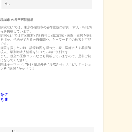
ん。
稲城市
の
谷平医院
情報
病院なび では、
東京都
稲城市
の
谷平医院
の
評判・求人・転職
情
報を掲載しています。
病院なび では市区町村別/診療科目別に病院・医院・薬局を探せ
るほか、予約ができる医療機関や、キーワードでの検索も可能
です。
病院を探したい時、診療時間を調べたい時、医師求人や看護師
求人、薬剤師求人情報を知りたい時に便利です。
また、役立つ医療コラムなども掲載していますので、是非ご覧
になってください。
関連キーワード:
内科 / 整形外科 / 形成外科 / リハビリテーショ
ン科 / 医院 / かかりつけ