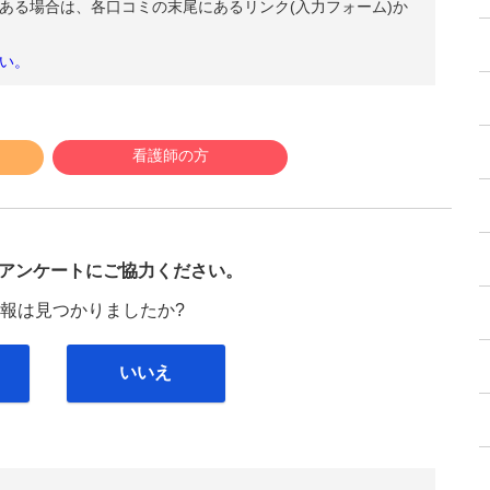
ある場合は、各口コミの末尾にあるリンク(入力フォーム)か
い。
看護師の方
び
アンケートにご協力ください。
報は見つかりましたか?
いいえ