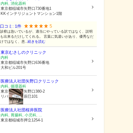
内科, 消化器科
東京都稲城市
矢野口730番地1
KKインテリジェントマンション1階
5
口コミ:
1
件
診察は急いでいるが、適当にやっている訳ではなく、説明
も出来るだけしてくれる。 言葉に気遣いがあり、優秀なだ
けではなく、患...
続きを読む
東京むさしのクリニック
内科
東京都稲城市
矢野口636番地
大和ビル201号
医療法人社団
矢野口クリニック
内科, 循環器科
東京都稲城市
矢野口380-2
リバーサイド辰巳101
医療法人社団
桜井医院
内科, 胃腸科, 小児科, ...
東京都稲城市
押立1254-1