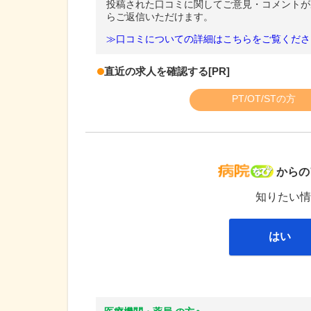
投稿された口コミに関してご意見・コメントが
らご返信いただけます。
≫口コミについての詳細はこちらをご覧くださ
直近の求人を確認する
[PR]
PT/OT/STの方
病院な
からの
知りたい情
はい