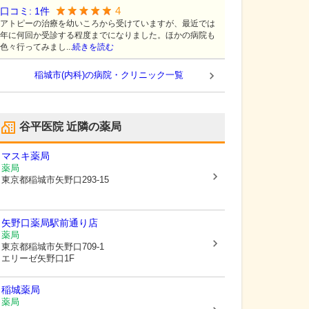
4
口コミ:
1
件
アトピーの治療を幼いころから受けていますが、最近では
年に何回か受診する程度までになりました。ほかの病院も
色々行ってみまし...
続きを読む
稲城市(内科)の病院・クリニック一覧
谷平医院
近隣の薬局
マスキ薬局
薬局
東京都稲城市
矢野口293-15
矢野口薬局駅前通り店
薬局
東京都稲城市
矢野口709-1
エリーゼ矢野口1F
稲城薬局
薬局