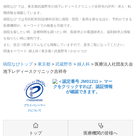
病院なび では、
東京都
武蔵野市
の
池下レディースクリニック吉祥寺
の
評判・求人・転
職
情報を掲載しています。
病院なび では市区町村別/診療科目別に病院・医院・薬局を探せるほか、予約ができる
医療機関や、キーワードでの検索も可能です。
病院を探したい時、診療時間を調べたい時、医師求人や看護師求人、薬剤師求人情報
を知りたい時に便利です。
また、役立つ医療コラムなども掲載していますので、是非ご覧になってください。
関連キーワード:
婦人科 / 東京都 / 武蔵野市 / かかりつけ
病院なびトップ
>
東京都
>
武蔵野市
>
婦人科
>
医療法人社団友久会
池下レディースクリニック吉祥寺
プライバシーマー
クについて
トップ
医療機関の皆様へ