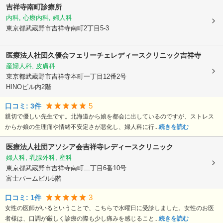
吉祥寺南町診療所
内科, 心療内科, 婦人科
東京都武蔵野市
吉祥寺南町2丁目5-3
医療法人社団久優会フェリーチェレディースクリニック吉祥寺
産婦人科, 皮膚科
東京都武蔵野市
吉祥寺本町一丁目12番2号
HINOビル内2階
5
口コミ:
3
件
親切で優しい先生です。北海道から娘を都会に出しているのですが、ストレス
からか娘の生理痛や情緒不安定さが悪化し、婦人科に行...
続きを読む
医療法人社団アソシア会吉祥寺レディースクリニック
婦人科, 乳腺外科, 産科
東京都武蔵野市
吉祥寺南町二丁目6番10号
富士パームビル5階
3
口コミ:
1
件
女性の医師がいるということで、こちらで水曜日に受診しました。女性のお医
者様は、口調が厳しく診療の際も少し痛みを感じること...
続きを読む