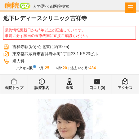
病院なび
人で選べる医院検索
池下レディースクリニック吉祥寺
最終情報更新日から5年以上が経過しています。
事前に必ず該当の医療機関に直接ご確認ください。
吉祥寺駅
(駅から
北東に約190m
)
東京都武蔵野市吉祥寺本町1丁目23-1 KS23ビル
婦人科
※
25
20
434
アクセス数
7月
:
6月
:
過去12ヶ月:
医院トップ
診療案内
医師
口コミ(
0
)
アクセス