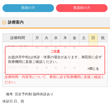
医師の方
看護師の方
診療案内
診療時間
月
火
水
木
金
土
日
祝
●
●
●
●
●
9:00
〜
12:30
●
お盆(8月中旬)は休診・休業の場合があります。来院前に必ず
9:00
〜
14:00
医療機関に直接ご確認ください。
●
●
●
●
●
14:00
〜
19:00
×閉じる
診療時間・内容等について、事前に必ず医療機関に直接ご確認く
ださい。
備考:
完全予約制 臨時休診あり
休診日:
日、祝