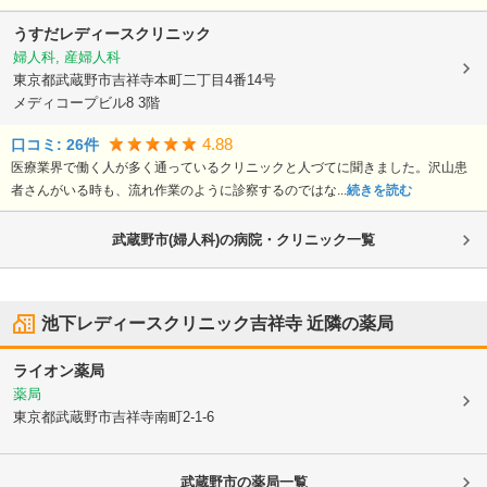
うすだレディースクリニック
婦人科, 産婦人科
東京都武蔵野市
吉祥寺本町二丁目4番14号
メディコープビル8 3階
4.88
口コミ:
26
件
医療業界で働く人が多く通っているクリニックと人づてに聞きました。沢山患
者さんがいる時も、流れ作業のように診察するのではな...
続きを読む
武蔵野市(婦人科)の病院・クリニック一覧
池下レディースクリニック吉祥寺
近隣の薬局
ライオン薬局
薬局
東京都武蔵野市
吉祥寺南町2-1-6
武蔵野市
の薬局一覧