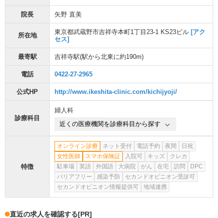
院長
矢野 直美
東京都武蔵野市吉祥寺本町1丁目23-1 KS23ビル
[アク
所在地
セス]
最寄駅
吉祥寺駅
(駅から
北東に約190m
)
電話
0422-27-2965
公式HP
http://www.ikeshita-clinic.com/kichijyoji/
婦人科
診療科目
近くの医療機関を診療科目から探す
オンライン診療
ネット受付
電話予約
夜間
日祝
女性医師
スマホ保険証
入院可
キッズ
クレカ
特徴
駐車場
英語
外国語
大病院
がん
在宅
訪問
DPC
バリアフリー
感染予防
セカンドオピニオン受診可
セカンドオピニオン情報提供可
地域連携
直近の求人を確認する
[PR]