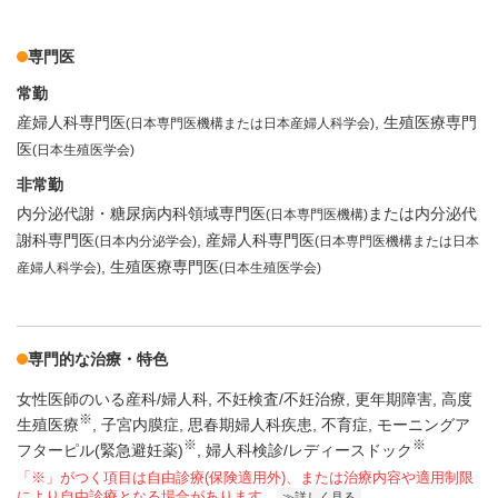
専門医
常勤
産婦人科専門医
生殖医療専門
(日本専門医機構または日本産婦人科学会)
医
(日本生殖医学会)
非常勤
内分泌代謝・糖尿病内科領域専門医
または内分泌代
(日本専門医機構)
謝科専門医
産婦人科専門医
(日本内分泌学会)
(日本専門医機構または日本
生殖医療専門医
産婦人科学会)
(日本生殖医学会)
専門的な治療・特色
女性医師のいる産科/婦人科
不妊検査/不妊治療
更年期障害
高度
※
生殖医療
子宮内膜症
思春期婦人科疾患
不育症
モーニングア
※
※
フターピル(緊急避妊薬)
婦人科検診/レディースドック
「※」がつく項目は自由診療(保険適用外)、または治療内容や適用制限
により自由診療となる場合があります。
詳しく見る