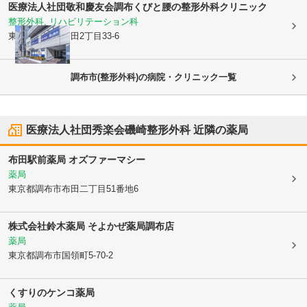
医療法人社団敬和慶友会
調布くびと腰の整形外科クリニック
整形外科, リハビリテーション科
東京都調布市
布田2丁目33-6
調布市(整形外科)の病院・クリニック一覧
医療法人社団秀楽会磯崎整形外科
近隣の薬局
布田駅前薬局 オズファーマシー
薬局
東京都調布市
布田二丁目51番地6
株式会社鈴木薬局 そよかぜ薬局調布店
薬局
東京都調布市
国領町5-70-2
くすりのケンコ薬局