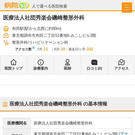
病院なび
人で選べる医院検索
医療法人社団秀楽会磯崎整形外科
布田駅
(駅から
北西に約80m
)
東京都調布市布田二丁目51番地6 みこしビル3階
整形外科
リハビリテーション科
※
11
10
242
アクセス数
7月
:
6月
:
過去12ヶ月:
医院トップ
診療案内
医師
口コミ(
0
)
アクセス
医療法人社団秀楽会磯崎整形外科
の基本情報
医療機関名
医療法人社団秀楽会磯崎整形外科
東京都調布市布田二丁目51番地6 みこしビル3階
[アク