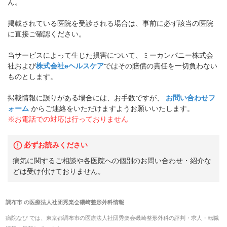
ん。
掲載されている医院を受診される場合は、事前に必ず該当の医院
に直接ご確認ください。
当サービスによって生じた損害について、ミーカンパニー株式会
社および
株式会社eヘルスケア
ではその賠償の責任を一切負わない
ものとします。
掲載情報に誤りがある場合には、お手数ですが、
お問い合わせフ
ォーム
からご連絡をいただけますようお願いいたします。
※お電話での対応は行っておりません
必ずお読みください
病気に関するご相談や各医院への個別のお問い合わせ・紹介な
どは受け付けておりません。
調布市
の
医療法人社団秀楽会磯崎整形外科
情報
病院なび では、
東京都
調布市
の
医療法人社団秀楽会磯崎整形外科
の
評判・求人・転職