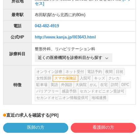
所在地
セス]
最寄駅
布田駅
(駅から
北西に約80m
)
電話
042-482-4919
公式HP
http://www.kanja.jp/003643.html
整形外科
、
リハビリテーション科
診療科目
近くの医療機関を診療科目から探す
オンライン診療
ネット受付
電話予約
夜間
日祝
女性医師
スマホ保険証
入院可
キッズ
クレカ
特徴
駐車場
英語
外国語
大病院
がん
在宅
訪問
DPC
バリアフリー
感染予防
セカンドオピニオン受診可
セカンドオピニオン情報提供可
地域連携
直近の求人を確認する
[PR]
医師の方
看護師の方