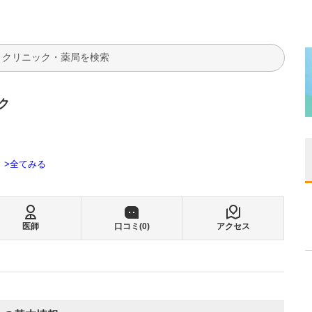
検索
ク
全てみる
医師
口コミ(
0
)
アクセス