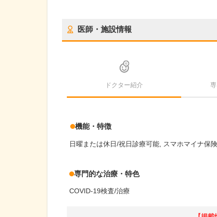
医師・施設情報
ドクター紹介
専
機能・特徴
日曜または休日/祝日診療可能
スマホマイナ保
専門的な治療・特色
COVID-19検査/治療
【掲載