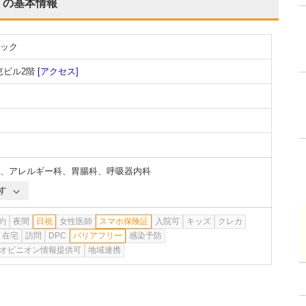
の基本情報
ック
恵ビル2階
[アクセス]
、
アレルギー科
、
胃腸科
、
呼吸器内科
す
約
夜間
日祝
女性医師
スマホ保険証
入院可
キッズ
クレカ
在宅
訪問
DPC
バリアフリー
感染予防
オピニオン情報提供可
地域連携