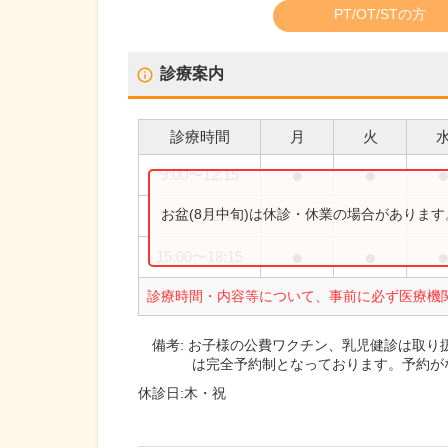
PT/OT/STの方
診療案内
診療時間
月
火
●
●
9:00
〜
12:15
お盆(8月中旬)は休診・休業の場合がありま
9:30
〜
12:45
●
●
15:00
〜
18:15
診療時間・内容等について、事前に必ず医療機
備考:
お子様の公費ワクチン、乳児健診は取り
は完全予約制となっております。予約が
休診日:
木・祝