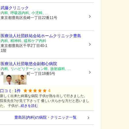
武藤クリニック
内科, 呼吸器内科, 小児科, ...
東京都豊島区
長崎一丁目22番11号
医療法人社団鉄祐会
祐ホームクリニック豊島
内科, 精神科, 緩和ケア内科
東京都豊島区
千早2丁目40-1
1階
医療法人社団敬悠会副都心病院
内科, リハビリテーション科, 放射線科, ...
東京都豊島区
要町一丁目18番5号
4
口コミ:
1
件
新しく出来た綺麗な病院 子供が熱を出して行きました。
院長先生?が見て下さって 優しい大らかな方だと思いまし
た。 子供が...
続きを読む
豊島区(内科)の病院・クリニック一覧