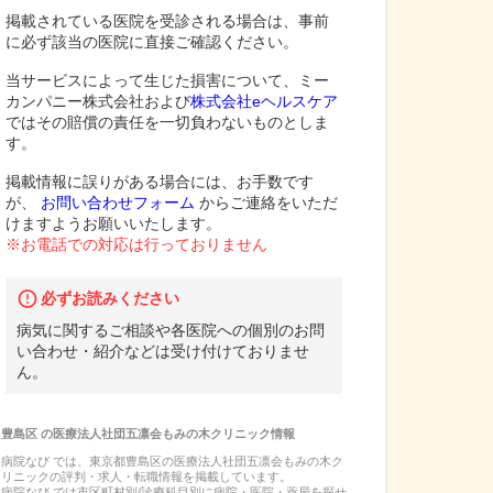
掲載されている医院を受診される場合は、事前
に必ず該当の医院に直接ご確認ください。
当サービスによって生じた損害について、ミー
カンパニー株式会社および
株式会社eヘルスケア
ではその賠償の責任を一切負わないものとしま
す。
掲載情報に誤りがある場合には、お手数です
が、
お問い合わせフォーム
からご連絡をいただ
けますようお願いいたします。
※お電話での対応は行っておりません
必ずお読みください
病気に関するご相談や各医院への個別のお問
い合わせ・紹介などは受け付けておりませ
ん。
豊島区
の
医療法人社団五凛会もみの木クリニック
情報
病院なび では、
東京都
豊島区
の
医療法人社団五凛会もみの木ク
リニック
の
評判・求人・転職
情報を掲載しています。
病院なび では市区町村別/診療科目別に病院・医院・薬局を探せ