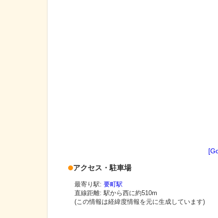
[G
アクセス・駐車場
最寄り駅:
要町駅
直線距離: 駅から
西に約510m
(この情報は経緯度情報を元に生成しています)