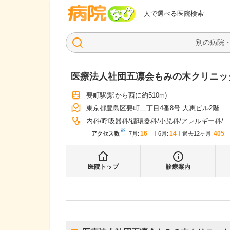
病院なび
人で選べる医院検索
医療法人社団五凛会もみの木クリニッ
要町駅
(駅から
西に約510m
)
東京都豊島区要町二丁目4番8号 大恵ビル2階
内科
呼吸器科
循環器科
小児科
アレルギー科
...
※
16
14
405
アクセス数
7月
:
6月
:
過去12ヶ月:
医院トップ
診療案内