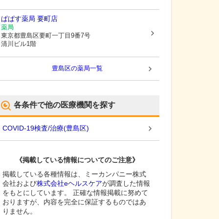
ぱぱす薬局 要町店
薬局
東京都豊島区
要町一丁目9番7号
清川ビル1階
豊島区
の薬局一覧
各条件で他の医療機関を探す
COVID-19検査/治療
(
豊島区
)
《掲載している情報についてのご注意》
掲載している各種情報は、ミーカンパニー株式
会社および
株式会社eヘルスケア
が調査した情報
をもとにしています。 正確な情報掲載に努めて
おりますが、内容を完全に保証するものではあ
りません。