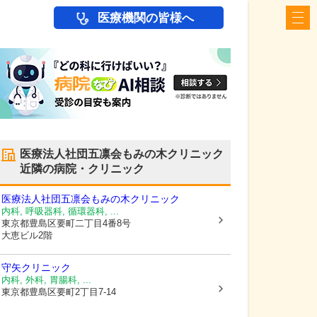
医療機関の皆様へ
医療法人社団五凛会もみの木クリニック
近隣の病院・クリニック
医療法人社団五凛会もみの木クリニック
内科, 呼吸器科, 循環器科, ...
東京都豊島区
要町二丁目4番8号
大恵ビル2階
守矢クリニック
内科, 外科, 胃腸科, ...
東京都豊島区
要町2丁目7-14