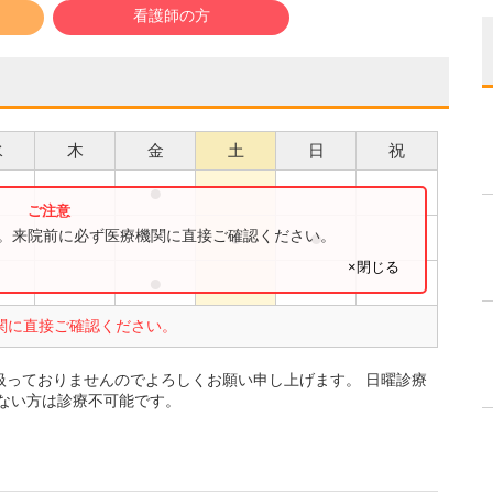
看護師の方
水
木
金
土
日
祝
●
●
●
●
す。来院前に必ず医療機関に直接ご確認ください。
×閉じる
●
●
関に直接ご確認ください。
扱っておりませんのでよろしくお願い申し上げます。 日曜診療
ない方は診療不可能です。