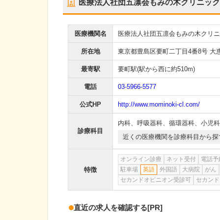
医療法人社団五凛会もみの木クリニック
医療機関名
医療法人社団五凛会もみの木クリニ
所在地
東京都豊島区要町二丁目4番8号 大
最寄駅
要町駅
(駅から
西に約510m
)
電話
03-5966-5577
公式HP
http://www.mominoki-cl.com/
内科
、
呼吸器科
、
循環器科
、
小児科
診療科目
近くの医療機関を診療科目から探
オンライン診療
ネット受付
電話予
特徴
駐車場
英語
外国語
大病院
がん
セカンドオピニオン受診可
セカンド
直近の求人を確認する
[PR]