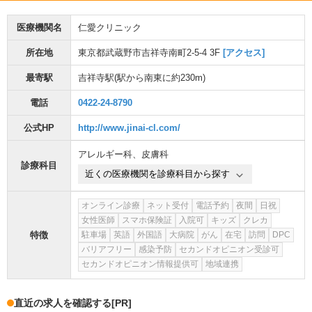
医療機関名
仁愛クリニック
所在地
東京都武蔵野市吉祥寺南町2-5-4 3F
[アクセス]
最寄駅
吉祥寺駅
(駅から
南東に約230m
)
電話
0422-24-8790
公式HP
http://www.jinai-cl.com/
アレルギー科
、
皮膚科
診療科目
近くの医療機関を診療科目から探す
オンライン診療
ネット受付
電話予約
夜間
日祝
女性医師
スマホ保険証
入院可
キッズ
クレカ
特徴
駐車場
英語
外国語
大病院
がん
在宅
訪問
DPC
バリアフリー
感染予防
セカンドオピニオン受診可
セカンドオピニオン情報提供可
地域連携
直近の求人を確認する
[PR]