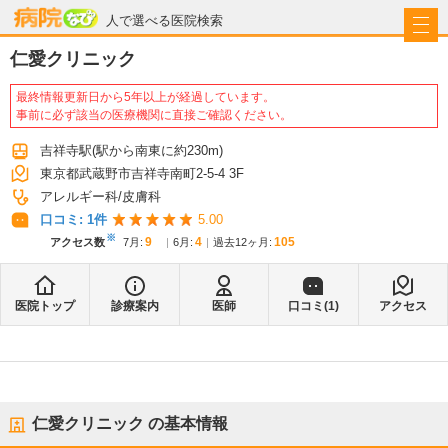
病院なび
人で選べる医院検索
仁愛クリニック
最終情報更新日から5年以上が経過しています。
事前に必ず該当の医療機関に直接ご確認ください。
吉祥寺駅
(駅から
南東に約230m
)
東京都武蔵野市吉祥寺南町2-5-4 3F
アレルギー科
皮膚科
口コミ:
1
件
5.00
※
9
4
105
アクセス数
7月
:
6月
:
過去12ヶ月:
医院トップ
診療案内
医師
口コミ(
1
)
アクセス
仁愛クリニック
の基本情報