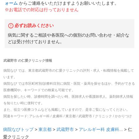
ォーム
からご連絡をいただけますようお願いいたします。
※お電話での対応は行っておりません
必ずお読みください
病気に関するご相談や各医院への個別のお問い合わせ・紹介な
どは受け付けておりません。
武蔵野市
の
仁愛クリニック
情報
病院なび では、
東京都
武蔵野市
の
仁愛クリニック
の
評判・求人・転職
情報を掲載して
います。
病院なび では市区町村別/診療科目別に病院・医院・薬局を探せるほか、予約ができる
医療機関や、キーワードでの検索も可能です。
病院を探したい時、診療時間を調べたい時、医師求人や看護師求人、薬剤師求人情報
を知りたい時に便利です。
また、役立つ医療コラムなども掲載していますので、是非ご覧になってください。
関連キーワード:
アレルギー科 / 皮膚科 / 東京都 / 武蔵野市 / クリニック / かかりつけ
病院なびトップ
>
東京都
>
武蔵野市
>
アレルギー科
皮膚科
... >
仁
愛クリニック