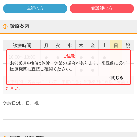
医師の方
看護師の方
診療案内
診療時間
月
火
水
木
金
土
日
祝
●
●
●
●
●
10:00
〜
13:00
お盆(8月中旬)は休診・休業の場合があります。来院前に必ず
●
●
●
●
医療機関に直接ご確認ください。
16:00
〜
19:00
×閉じる
診療時間・内容等について、事前に必ず医療機関に直接ご確認く
ださい。
休診日:
水、日、祝