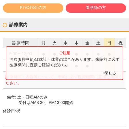
PT/OT/STの方
看護師の方
診療案内
診療時間
月
火
水
木
金
土
日
祝
●
●
●
●
●
●
●
9:00
〜
12:00
お盆(8月中旬)は休診・休業の場合があります。来院前に必ず
●
●
●
●
●
医療機関に直接ご確認ください。
15:00
〜
18:00
×閉じる
診療時間・内容等について、事前に必ず医療機関に直接ご確認く
ださい。
備考:
土・日曜AMのみ
受付はAM8:30、PM13:00開始
休診日:
祝