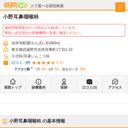
病院なび
人で選べる医院検索
小野耳鼻咽喉科
最終情報更新日から5年以上が経過しています。
事前に必ず該当の医療機関に直接ご確認ください。
吉祥寺駅
(駅から
北に約460m
)
東京都武蔵野市吉祥寺東町1丁目1-22
小児科
耳鼻いんこう科
口コミ:
3
件
4.67
※
49
52
763
アクセス数
7月
:
6月
:
過去12ヶ月:
医院トップ
診療案内
医師
口コミ(
3
)
アクセス
小野耳鼻咽喉科
の基本情報