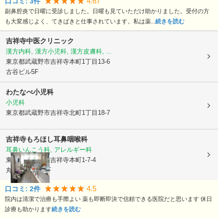
4.67
口コミ:
3
件
副鼻腔炎で日曜に受診しました。日曜も見ていただけ助かりました。受付の方
も大変感じよく、てきぱきと仕事されています。私は薬...
続きを読む
吉祥寺中医クリニック
漢方内科, 漢方小児科, 漢方皮膚科, ...
東京都武蔵野市
吉祥寺本町1丁目13-6
古谷ビル5F
わたなべ小児科
小児科
東京都武蔵野市
吉祥寺北町1丁目18-7
吉祥寺もろほし耳鼻咽喉科
耳鼻いんこう科, アレルギー科
東京都武蔵野市
吉祥寺本町1-7-4
丸二清水ビル3F
4.5
口コミ:
2
件
院内は清潔で治療も手際よい 薬も即断即決で信頼できる医院だと思います 休日
診療も助かります
続きを読む