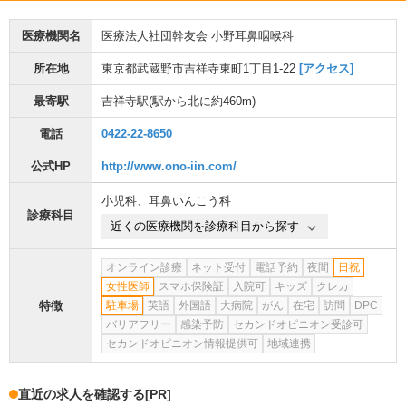
医療機関名
医療法人社団幹友会 小野耳鼻咽喉科
所在地
東京都武蔵野市吉祥寺東町1丁目1-22
[アクセス]
最寄駅
吉祥寺駅
(駅から
北に約460m
)
電話
0422-22-8650
公式HP
http://www.ono-iin.com/
小児科
、
耳鼻いんこう科
診療科目
近くの医療機関を診療科目から探す
オンライン診療
ネット受付
電話予約
夜間
日祝
女性医師
スマホ保険証
入院可
キッズ
クレカ
特徴
駐車場
英語
外国語
大病院
がん
在宅
訪問
DPC
バリアフリー
感染予防
セカンドオピニオン受診可
セカンドオピニオン情報提供可
地域連携
直近の求人を確認する
[PR]