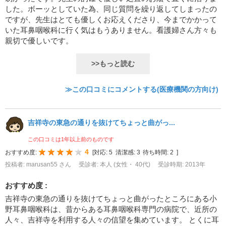
した。ボーッとしていた為、同じ質問を繰り返してしまったの
ですが、先生はとても優しくお応えくださり、今までかかって
いた耳鼻咽喉科に行く気はもうありません。看護婦さん方々も
親切で優しいです。
>>もっと読む
≫この口コミにコメントする(医療機関の方向け)
吉祥寺の東急の通りを抜けてちょっと曲がっ...
この口コミは1年以上前のものです
4
おすすめ度:
[
対応:
5
清潔感:
3
待ち時間:
2
]
投稿者: marusan55 さん
受診者: 本人 (女性・ 40代)
受診時期: 2013年
おすすめ度 :
吉祥寺の東急の通りを抜けてちょっと曲がったところにある小
野耳鼻咽喉科は、昔からある耳鼻咽喉科専門の病院で、近所の
人々、吉祥寺を利用する人々の信望を集めています。 とくに耳