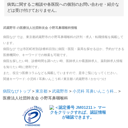
病気に関するご相談や各医院への個別のお問い合わせ・紹介な
どは受け付けておりません。
武蔵野市
の
医療法人社団幹友会 小野耳鼻咽喉科
情報
病院なび では、
東京都
武蔵野市
の
小野耳鼻咽喉科
の
評判・求人・転職
情報を掲載して
います。
病院なび では市区町村別/診療科目別に病院・医院・薬局を探せるほか、予約ができる
医療機関や、キーワードでの検索も可能です。
病院を探したい時、診療時間を調べたい時、医師求人や看護師求人、薬剤師求人情報
を知りたい時に便利です。
また、役立つ医療コラムなども掲載していますので、是非ご覧になってください。
関連キーワード:
小児科 / 耳鼻いんこう科 / 東京都 / 武蔵野市 / かかりつけ
病院なびトップ
>
東京都
>
武蔵野市
>
小児科
耳鼻いんこう科
... >
医療法人社団幹友会 小野耳鼻咽喉科