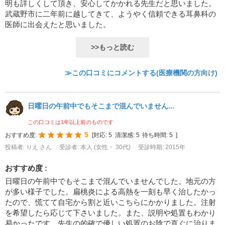
明も詳しくして頂き、安心してかかれる先生だと思いました。
武蔵野市に二年前に越してきて、ようやく信頼できる耳鼻科の
医師に出会えたと思いました。
>>もっと読む
≫この口コミにコメントする(医療機関の方向け)
日曜日の午前中でもそこまで混んでいません...
この口コミは1年以上前のものです
5
おすすめ度:
[
対応:
5
清潔感:
5
待ち時間:
5
]
投稿者: りえ さん
受診者: 本人 (女性・ 30代)
受診時期: 2015年
おすすめ度 :
日曜日の午前中でもそこまで混んでいませんでした。地元の方
が多い様子でした。扁桃炎による高熱を一刻も早く治したかっ
たので、慌てて自宅から割と近いこちらにかかりました。注射
を希望したら応じて下さいました。また、説明や処置もわかり
易かったです。先生の的確で優しい処置のお陰で直ぐに治りま