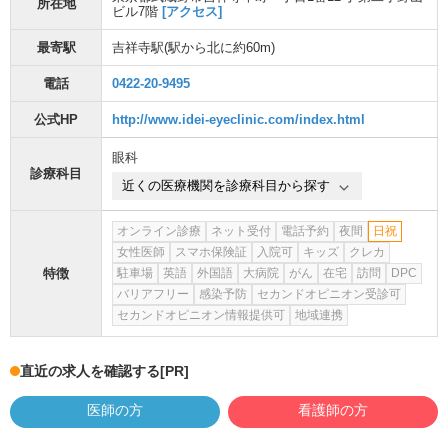
所在地
ビル7階
[アクセス]
最寄駅
吉祥寺駅
(駅から
北に約60m
)
電話
0422-20-9495
公式HP
http://www.idei-eyeclinic.com/index.html
眼科
診療科目
近くの医療機関を診療科目から探す
オンライン診療
ネット受付
電話予約
夜間
日祝
女性医師
スマホ保険証
入院可
キッズ
クレカ
特徴
駐車場
英語
外国語
大病院
がん
在宅
訪問
DPC
バリアフリー
感染予防
セカンドオピニオン受診可
セカンドオピニオン情報提供可
地域連携
直近の求人を確認する
[PR]
医師の方
看護師の方