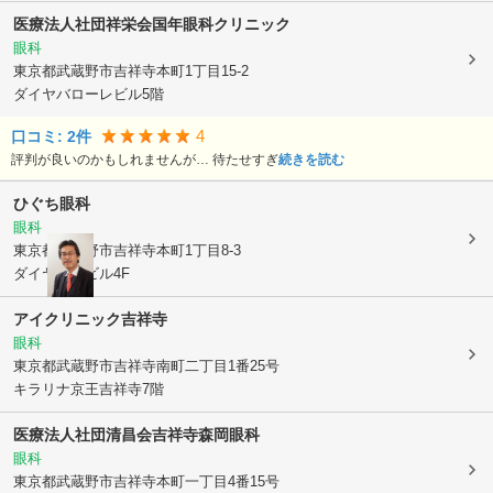
医療法人社団祥栄会
国年眼科クリニック
眼科
東京都武蔵野市
吉祥寺本町1丁目15-2
ダイヤバローレビル5階
4
口コミ:
2
件
評判が良いのかもしれませんが… 待たせすぎ
続きを読む
ひぐち眼科
眼科
東京都武蔵野市
吉祥寺本町1丁目8-3
ダイヤガイビル4F
アイクリニック吉祥寺
眼科
東京都武蔵野市
吉祥寺南町二丁目1番25号
キラリナ京王吉祥寺7階
医療法人社団清昌会吉祥寺森岡眼科
眼科
東京都武蔵野市
吉祥寺本町一丁目4番15号