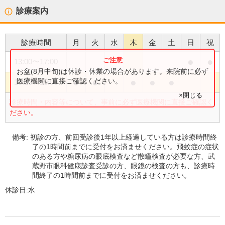
診療案内
診療時間
月
火
水
木
金
土
日
祝
●
●
13:00
〜
17:00
お盆(8月中旬)は休診・休業の場合があります。来院前に必ず
●
●
●
●
●
医療機関に直接ご確認ください。
13:00
〜
19:00
×閉じる
診療時間・内容等について、事前に必ず医療機関に直接ご確認く
ださい。
備考:
初診の方、前回受診後1年以上経過している方は診療時間終
了の1時間前までに受付をお済ませください。飛蚊症の症状
のある方や糖尿病の眼底検査など散瞳検査が必要な方、武
蔵野市眼科健康診査受診の方、眼鏡の検査の方も、診療時
間終了の1時間前までに受付をお済ませください。
休診日:
水