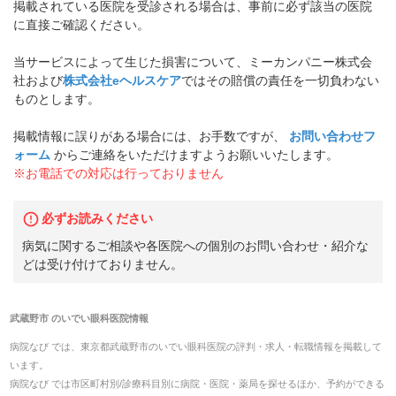
掲載されている医院を受診される場合は、事前に必ず該当の医院
に直接ご確認ください。
当サービスによって生じた損害について、ミーカンパニー株式会
社および
株式会社eヘルスケア
ではその賠償の責任を一切負わない
ものとします。
掲載情報に誤りがある場合には、お手数ですが、
お問い合わせフ
ォーム
からご連絡をいただけますようお願いいたします。
※お電話での対応は行っておりません
必ずお読みください
病気に関するご相談や各医院への個別のお問い合わせ・紹介な
どは受け付けておりません。
武蔵野市
の
いでい眼科医院
情報
病院なび では、
東京都
武蔵野市
の
いでい眼科医院
の
評判・求人・転職
情報を掲載して
います。
病院なび では市区町村別/診療科目別に病院・医院・薬局を探せるほか、予約ができる