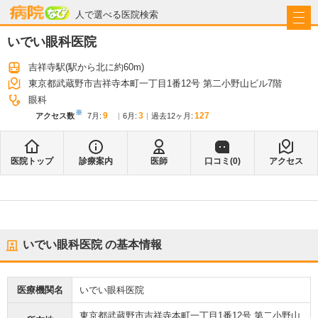
病院なび
人で選べる医院検索
いでい眼科医院
吉祥寺駅
(駅から
北に約60m
)
東京都武蔵野市吉祥寺本町一丁目1番12号 第二小野山ビル7階
眼科
※
9
3
127
アクセス数
7月
:
6月
:
過去12ヶ月:
医院トップ
診療案内
医師
口コミ(
0
)
アクセス
いでい眼科医院
の基本情報
医療機関名
いでい眼科医院
東京都武蔵野市吉祥寺本町一丁目1番12号 第二小野山