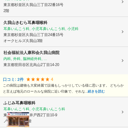
東京都杉並区
久我山三丁目22番16号
2階
久我山きむら耳鼻咽喉科
耳鼻いんこう科, 小児耳鼻いんこう科, 小児科
東京都杉並区
久我山三丁目24番15号
オークヒルズ久我山3階
社会福祉法人康和会
久我山病院
内科, 外科, 脳神経外科, ...
東京都世田谷区
北烏山2丁目14-20
4
口コミ:
2
件
この病院は建物も大変綺麗で設備もしっかりしている様に思います。 どちらか
と言えば地元のローカルな病院に近い印象で、それな...
続きを読む
ふじみ耳鼻咽喉科
耳鼻いんこう科, 小児耳鼻いんこう科
東京都杉並区
高井戸西2丁目10-9
ノースメイン1階