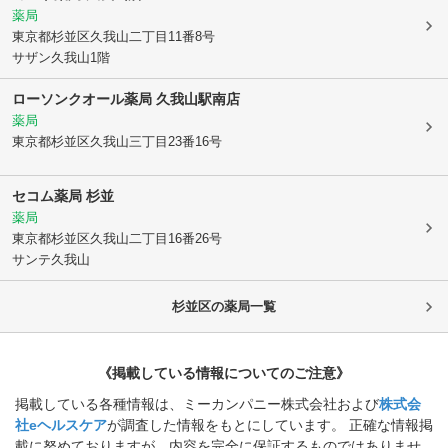
薬局
東京都杉並区
久我山二丁目11番8号
サザン久我山1階
ローソンクオール薬局 久我山駅南店
薬局
東京都杉並区
久我山三丁目23番16号
セコム薬局 杉並
薬局
東京都杉並区
久我山二丁目16番26号
サンテ久我山
杉並区
の薬局一覧
《掲載している情報についてのご注意》
掲載している各種情報は、ミーカンパニー株式会社および
株式会
社eヘルスケア
が調査した情報をもとにしています。 正確な情報掲
載に努めておりますが、内容を完全に保証するものではありませ