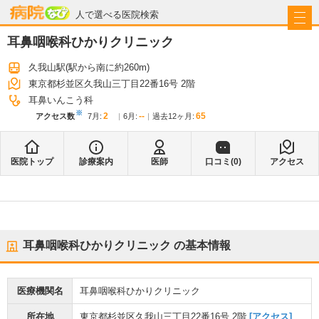
病院なび
人で選べる医院検索
耳鼻咽喉科ひかりクリニック
久我山駅
(駅から
南に約260m
)
東京都杉並区久我山三丁目22番16号 2階
耳鼻いんこう科
※
2
--
65
アクセス数
7月
:
6月
:
過去12ヶ月:
医院トップ
診療案内
医師
口コミ(
0
)
アクセス
耳鼻咽喉科ひかりクリニック
の基本情報
医療機関名
耳鼻咽喉科ひかりクリニック
所在地
東京都杉並区久我山三丁目22番16号 2階
[アクセス]