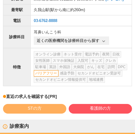
最寄駅
久我山駅
(駅から
南に約260m
)
電話
03-6762-8888
耳鼻いんこう科
診療科目
近くの医療機関を診療科目から探す
オンライン診療
ネット受付
電話予約
夜間
日祝
女性医師
スマホ保険証
入院可
キッズ
クレカ
特徴
駐車場
英語
外国語
大病院
がん
在宅
訪問
DPC
バリアフリー
感染予防
セカンドオピニオン受診可
セカンドオピニオン情報提供可
地域連携
直近の求人を確認する
[PR]
STの方
看護師の方
診療案内