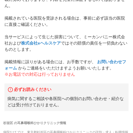
ん。
掲載されている医院を受診される場合は、事前に必ず該当の医院
に直接ご確認ください。
当サービスによって生じた損害について、ミーカンパニー株式会
社および
株式会社eヘルスケア
ではその賠償の責任を一切負わない
ものとします。
掲載情報に誤りがある場合には、お手数ですが、
お問い合わせフ
ォーム
からご連絡をいただけますようお願いいたします。
※お電話での対応は行っておりません
必ずお読みください
病気に関するご相談や各医院への個別のお問い合わせ・紹介な
どは受け付けておりません。
杉並区
の
耳鼻咽喉科ひかりクリニック
情報
病院なび では、
東京都
杉並区
の
耳鼻咽喉科ひかりクリニック
の
評判・求人・転職
情報