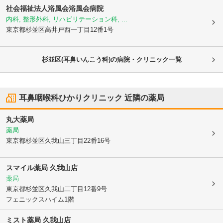
社会福祉法人浴風会浴風会病院
内科, 整形外科, リハビリテーション科, ...
東京都杉並区
高井戸西一丁目12番1号
杉並区(耳鼻いんこう科)の病院・クリニック一覧
耳鼻咽喉科ひかりクリニック
近隣の薬局
丸大薬局
薬局
東京都杉並区
久我山三丁目22番16号
スマイル薬局 久我山店
薬局
東京都杉並区
久我山二丁目12番9号
フェニックスハイム1階
ミスト薬局 久我山店