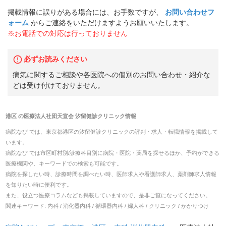
掲載情報に誤りがある場合には、お手数ですが、
お問い合わせフ
ォーム
からご連絡をいただけますようお願いいたします。
※お電話での対応は行っておりません
必ずお読みください
病気に関するご相談や各医院への個別のお問い合わせ・紹介な
どは受け付けておりません。
港区
の
医療法人社団天宣会 汐留健診クリニック
情報
病院なび では、
東京都
港区
の
汐留健診クリニック
の
評判・求人・転職
情報を掲載して
います。
病院なび では市区町村別/診療科目別に病院・医院・薬局を探せるほか、予約ができる
医療機関や、キーワードでの検索も可能です。
病院を探したい時、診療時間を調べたい時、医師求人や看護師求人、薬剤師求人情報
を知りたい時に便利です。
また、役立つ医療コラムなども掲載していますので、是非ご覧になってください。
関連キーワード:
内科 / 消化器内科 / 循環器内科 / 婦人科 / クリニック / かかりつけ