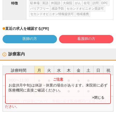
特徴
駐車場
英語
外国語
大病院
がん
在宅
訪問
DPC
バリアフリー
感染予防
セカンドオピニオン受診可
セカンドオピニオン情報提供可
地域連携
直近の求人を確認する
[PR]
医師の方
看護師の方
診療案内
診療時間
月
火
水
木
金
土
日
祝
●
●
●
●
●
●
9:00
〜
11:30
お盆(8月中旬)は休診・休業の場合があります。来院前に必ず
●
●
●
●
●
●
医療機関に直接ご確認ください。
13:30
〜
16:30
×閉じる
診療時間・内容等について、事前に必ず医療機関に直接ご確認く
ださい。