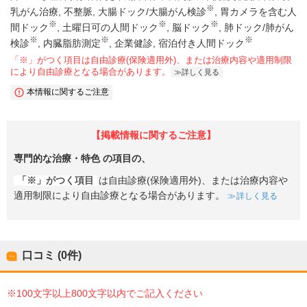
※
乳がん治療
不整脈
大腸ドック/大腸がん検診
胃カメラを含む人
※
※
※
間ドック
土曜日可の人間ドック
脳ドック
肺ドック/肺がん
※
※
※
検診
内臓脂肪測定
企業健診
宿泊付き人間ドック
「※」がつく項目は自由診療(保険適用外)、または治療内容や適用制限
により自由診療となる場合があります。
詳しく見る
本情報に関するご注意
【掲載情報に関するご注意】
専門的な治療・特色
の項目の、
「※」がつく項目
は自由診療(保険適用外)、または治療内容や
適用制限により自由診療となる場合があります。
詳しく見る
口コミ (0件)
※100文字以上800文字以内でご記入ください