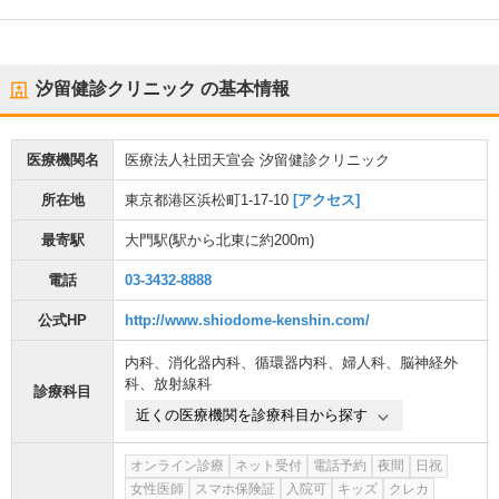
汐留健診クリニック
の基本情報
医療機関名
医療法人社団天宣会 汐留健診クリニック
所在地
東京都港区浜松町1-17-10
[アクセス]
最寄駅
大門駅
(駅から
北東に約200m
)
電話
03-3432-8888
公式HP
http://www.shiodome-kenshin.com/
内科
、
消化器内科
、
循環器内科
、
婦人科
、
脳神経外
科
、
放射線科
診療科目
近くの医療機関を診療科目から探す
オンライン診療
ネット受付
電話予約
夜間
日祝
女性医師
スマホ保険証
入院可
キッズ
クレカ