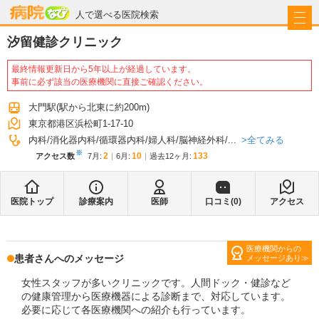
病院なび
人で選べる医院検索
汐留健診クリニック
最終情報更新日から5年以上が経過しています。
事前に必ず該当の医療機関に直接ご確認ください。
大門駅
(駅から
北東に約200m
)
東京都港区浜松町1-17-10
全てみる
内科
消化器内科
循環器内科
婦人科
脳神経外科
...
※
2
10
133
アクセス数
7月
:
6月
:
過去12ヶ月:
医院トップ
診療案内
医師
口コミ(
0
)
アクセス
医療機関からの
患者さんへのメッセージ
メッセージあり
女性スタッフが多いクリニックです。人間ドック・健診など
の健康管理から医療機器による診断まで、対応しています。
必要に応じて各医療機関への紹介も行っています。