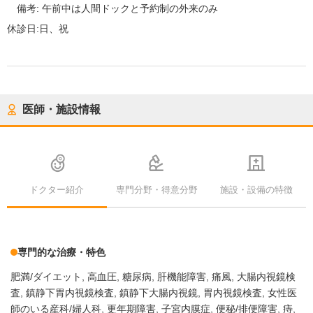
備考:
午前中は人間ドックと予約制の外来のみ
休診日:
日、祝
医師・施設情報
ドクター紹介
専門分野・得意分野
施設・設備の特徴
専門的な治療・特色
肥満/ダイエット
高血圧
糖尿病
肝機能障害
痛風
大腸内視鏡検
査
鎮静下胃内視鏡検査
鎮静下大腸内視鏡
胃内視鏡検査
女性医
師のいる産科/婦人科
更年期障害
子宮内膜症
便秘/排便障害
痔