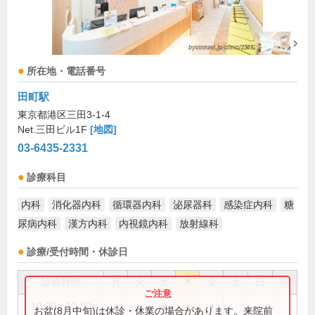
所在地・電話番号
田町駅
東京都港区三田3-1-4
Net.三田ビル1F
[地図]
03-6435-2331
診療科目
内科
消化器内科
循環器内科
泌尿器科
感染症内科
糖
尿病内科
漢方内科
内視鏡内科
放射線科
診療/受付時間・休診日
診療時間
月
火
水
木
金
土
日
祝
10:00～13:00
●
●
●
●
●
お盆(8月中旬)は休診・休業の場合があります。来院前