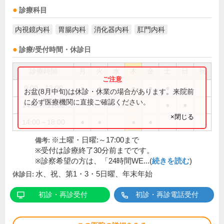
診療科目
内視鏡内科
胃腸内科
消化器内科
肛門内科
診療/受付時間・休診日
診療時間
月
火
水
木
金
土
日
祝
9:00～13:00
●
●
●
●
●
●
お盆(8月中旬)は休診・休業の場合があります。来院前
に必ず医療機関に直接ご確認ください。
14:00～17:00
●
●
×閉じる
14:00～18:00
●
●
●
●
※土曜・日曜:～17:00まで
備考:
※受付は診療終了30分前までです。
※診察希望の方は、「24時間WE...(
続きを読む
)
水、祝、第1・3・5日曜、年末年始
休診日:
初診・再診受付
初診・再診電話受付