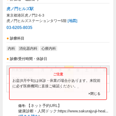
虎ノ門ヒルズ駅
東京都港区虎ノ門2-6-3
虎ノ門ヒルズステーションタワー5階
[地図]
03-6205-8035
診療科目
内科
消化器内科
心療内科
診療/受付時間・休診日
外来受付時間
月
火
水
木
金
土
日
祝
9:00～12:30
●
●
●
●
●
お盆(8月中旬)は休診・休業の場合があります。来院前
に必ず医療機関に直接ご確認ください。
14:00～17:30
●
●
●
●
●
×閉じる
【ネット予約URL】
備考:
健康診断・人間ドック:https://www.sakurajyuji-heal...