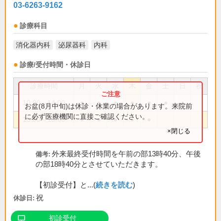
03-6263-9162
診療科目
消化器内科
泌尿器科
内科
診療/受付時間・休診日
診療時間
月
火
水
木
金
土
日
祝
10:00～14:00
●
●
●
●
●
●
●
お盆(8月中旬)は休診・休業の場合があります。来院前
に必ず医療機関に直接ご確認ください。
15:00～19:00
●
●
●
●
●
×閉じる
外来最終受付時間を午前の部13時40分、午後
備考:
の部18時40分とさせていただきます。
【初診受付】と...(
続きを読む
)
祝
休診日:
初診受付