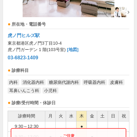
所在地・電話番号
虎ノ門ヒルズ駅
東京都港区⻁ノ門3丁目10-4
⻁ノ門ガーデン 1 階(103号室)
[地図]
03-6823-1409
診療科目
内科
消化器内科
糖尿病代謝内科
呼吸器内科
皮膚科
耳鼻いんこう科
小児科
診療/受付時間・休診日
診療時間
月
火
水
木
金
土
日
祝
9:30～12:30
●
9:30～13:00
●
●
●
●