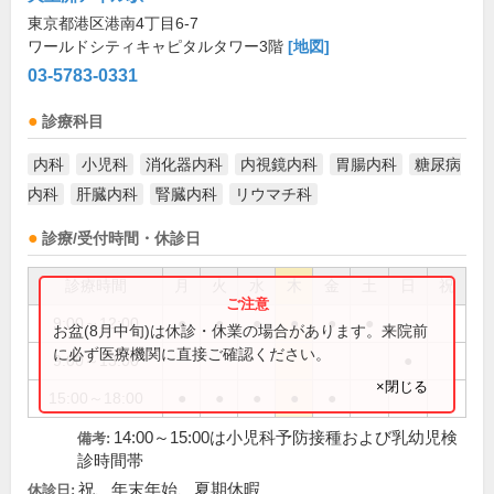
東京都港区港南4丁目6-7
ワールドシティキャピタルタワー3階
[地図]
03-5783-0331
診療科目
内科
小児科
消化器内科
内視鏡内科
胃腸内科
糖尿病
内科
肝臓内科
腎臓内科
リウマチ科
診療/受付時間・休診日
診療時間
月
火
水
木
金
土
日
祝
9:00～12:00
●
●
●
●
●
●
お盆(8月中旬)は休診・休業の場合があります。来院前
に必ず医療機関に直接ご確認ください。
9:00～13:00
●
×閉じる
15:00～18:00
●
●
●
●
●
14:00～15:00は小児科予防接種および乳幼児検
備考:
診時間帯
祝、年末年始、夏期休暇
休診日: