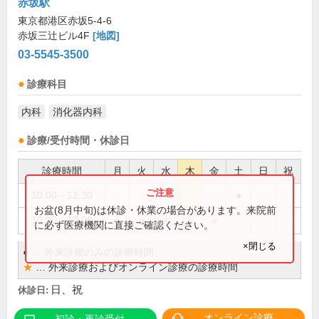
赤坂駅
東京都港区赤坂5-4-6
赤坂三辻ビル4F
[地図]
03-5545-3500
診療科目
内科
消化器内科
診療/受付時間・休診日
診療時間
月
火
水
木
金
土
日
祝
10:00～12:30
●
お盆(8月中旬)は休診・休業の場合があります。来院前
★
★
★
★
★
10:00～17:00
に必ず医療機関に直接ご確認ください。
×閉じる
●
…
外来診療のみの診療時間
★
…
外来診療およびオンライン診療の診療時間
日、祝
休診日:
オンライン診療