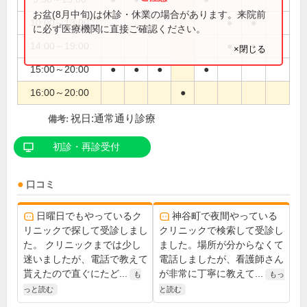
お盆(8月中旬)は休診・休業の場合があります。来院前
10:00～13:00
●
●
に必ず医療機関に直接ご確認ください。
14:00～19:00
●
●
×閉じる
15:00～20:00
●
●
●
●
16:00～20:00
●
祝日:通常通り診療
備考:
初診・再診受付
口コミ
日曜日でもやっているク
神谷町で夜間やっている
リニックで探して受診しまし
クリニックで検索して受診し
た。 クリニックまでは少し
ました。場所が分からなくて
迷いましたが、電話で教えて
電話しましたが、看護師さん
貰えたので直ぐにたど...
が非常に丁寧に教えて...
も
もっ
っと読む
と読む