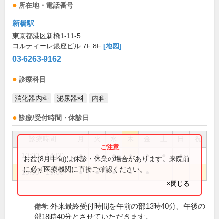
所在地・電話番号
新橋駅
東京都港区新橋1-11-5
コルティーレ銀座ビル 7F 8F
[地図]
03-6263-9162
診療科目
消化器内科
泌尿器科
内科
診療/受付時間・休診日
診療時間
月
火
水
木
金
土
日
祝
10:00～14:00
●
●
●
●
●
●
●
お盆(8月中旬)は休診・休業の場合があります。来院前
に必ず医療機関に直接ご確認ください。
15:00～19:00
●
●
●
●
●
×閉じる
外来最終受付時間を午前の部13時40分、午後の
備考:
部18時40分とさせていただきます。