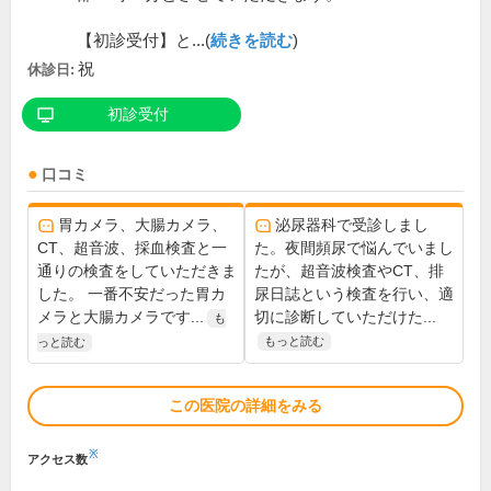
【初診受付】と...(
続きを読む
)
祝
休診日:
初診受付
口コミ
胃カメラ、大腸カメラ、
泌尿器科で受診しまし
CT、超音波、採血検査と一
た。夜間頻尿で悩んでいまし
通りの検査をしていただきま
たが、超音波検査やCT、排
した。 一番不安だった胃カ
尿日誌という検査を行い、適
メラと大腸カメラです...
切に診断していただけた...
も
もっと読む
っと読む
この医院の詳細をみる
※
アクセス数