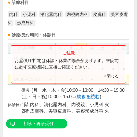
診療科目
内科
小児科
消化器内科
内視鏡内科
皮膚科
美容皮膚
科
形成外科
診療/受付時間・休診日
診療時間
月
火
水
木
金
土
日
祝
10:00～13:00
●
●
●
●
お盆(8月中旬)は休診・休業の場合があります。来院前
に必ず医療機関に直接ご確認ください。
10:00～15:00
●
●
●
×閉じる
14:30～19:00
●
●
●
●
(月・水・木・金)10:00～13:00、14:30～19:00
備考:
(土・日・祝)10:00～15:0...(
続きを読む
)
1階 内科、消化器内科、内視鏡、小児科:火
休診日:
2階 皮膚科、美容皮膚科、美容形成外科:火
初診・再診受付