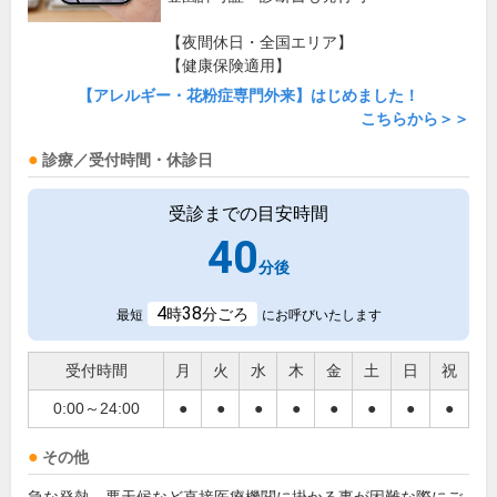
【夜間休日・全国エリア】
【健康保険適用】
【アレルギー・花粉症専門外来】はじめました！
こちらから＞＞
診療／受付時間・休診日
受診までの目安時間
40
分後
4
38
時
分ごろ
最短
にお呼びいたします
受付時間
月
火
水
木
金
土
日
祝
0:00～24:00
●
●
●
●
●
●
●
●
その他