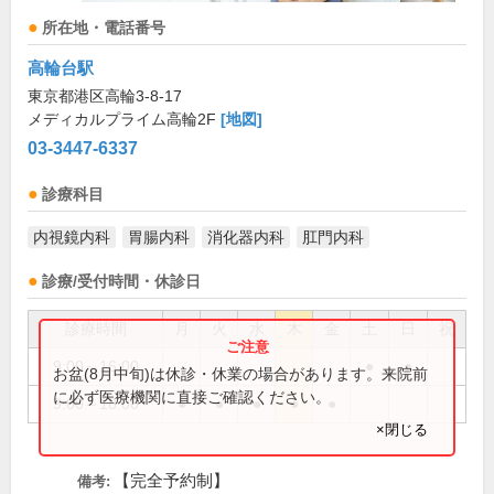
所在地・電話番号
高輪台駅
東京都港区高輪3-8-17
メディカルプライム高輪2F
[地図]
03-3447-6337
診療科目
内視鏡内科
胃腸内科
消化器内科
肛門内科
診療/受付時間・休診日
診療時間
月
火
水
木
金
土
日
祝
9:00～16:00
●
●
お盆(8月中旬)は休診・休業の場合があります。来院前
に必ず医療機関に直接ご確認ください。
9:00～18:00
●
●
●
●
●
×閉じる
【完全予約制】
備考: