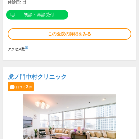
日
休診日:
初診・再診受付
この医院の詳細をみる
※
アクセス数
⻁ノ門中村クリニック
2
口コミ
件