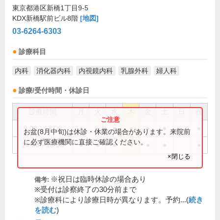
東京都港区新橋1丁目9-5
KDX新橋駅前ビル8階
[地図]
03-6264-6303
診療科目
内科
消化器内科
内視鏡内科
乳腺外科
婦人科
診療/受付時間・休診日
診療時間
月
火
水
木
金
土
日
祝
9:00～13:00
●
●
●
●
●
●
●
お盆(8月中旬)は休診・休業の場合があります。来院前
に必ず医療機関に直接ご確認ください。
14:00～18:00
●
●
●
●
●
●
●
×閉じる
※祝日は臨時休診の場合あり
備考:
※受付は診察終了の30分前まで
※診療科により診療日時が異なります。予約...(
続き
を読む
)