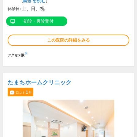
(
続きを読む
)
土、日、祝
休診日:
初診・再診受付
この医院の詳細をみる
※
アクセス数
たまちホームクリニック
1
口コミ
件