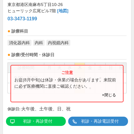
東京都港区南麻布5丁目10-26
ヒューリック広尾ビル7階
[地図]
03-3473-1199
診療科目
消化器内科
内科
内視鏡内科
診療/受付時間・休診日
診療時間
月
火
水
木
金
土
日
祝
9:00～12:00
●
●
●
●
●
●
お盆(8月中旬)は休診・休業の場合があります。来院前
に必ず医療機関に直接ご確認ください。
14:00～18:00
●
●
●
●
×閉じる
火午後、土午後、日、祝
休診日:
初診・再診受付
初診・再診電話受付