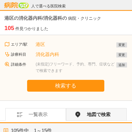
病院なび
人で選べる医院検索
港区の消化器内科/消化器科の
病院・クリニック
105
件見つかりました
港区
エリア/駅
変更
消化器内科
診療科目
変更
(未指定)フリーワード、予約、専門、症状など
詳細条件
追加
で検索できます
検索する
一覧表示
地図で検索
105
件中、
1～15件