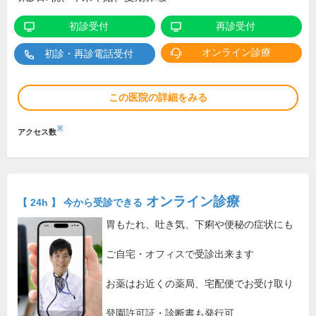
初診受付
再診受付
オンライン診療
初診・再診電話受付
この医院の詳細をみる
※
アクセス数
オンライン診療
【 24h 】 今から受診できる
胃もたれ、吐き気、下痢や便秘の症状にも
ご自宅・オフィスで受診出来ます
お薬はお近くの薬局、宅配便でお受け取り
登園許可証・診断書も発行可