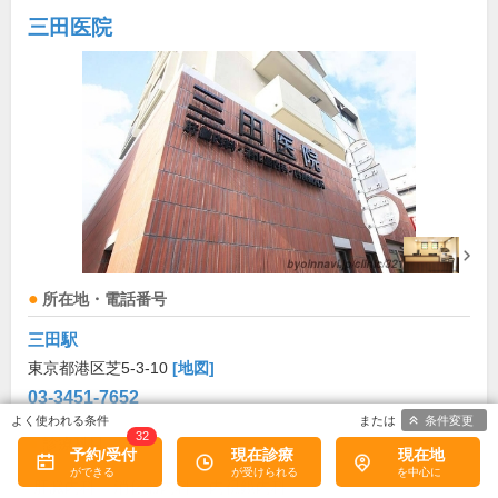
三田医院
所在地・電話番号
三田駅
東京都港区芝5-3-10
[地図]
03-3451-7652
条件変更
32
診療科目
予約/受付
現在診療
現在地
肝臓内科
消化器内科
内視鏡内科