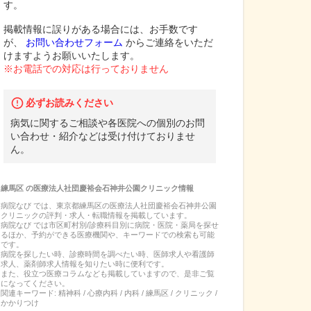
す。
掲載情報に誤りがある場合には、お手数です
が、
お問い合わせフォーム
からご連絡をいただ
けますようお願いいたします。
※お電話での対応は行っておりません
必ずお読みください
病気に関するご相談や各医院への個別のお問
い合わせ・紹介などは受け付けておりませ
ん。
練馬区
の
医療法人社団慶裕会石神井公園クリニック
情報
病院なび では、
東京都
練馬区
の
医療法人社団慶裕会石神井公園
クリニック
の
評判・求人・転職
情報を掲載しています。
病院なび では市区町村別/診療科目別に病院・医院・薬局を探せ
るほか、予約ができる医療機関や、キーワードでの検索も可能
です。
病院を探したい時、診療時間を調べたい時、医師求人や看護師
求人、薬剤師求人情報を知りたい時に便利です。
また、役立つ医療コラムなども掲載していますので、是非ご覧
になってください。
関連キーワード:
精神科 / 心療内科 / 内科 / 練馬区 / クリニック /
かかりつけ