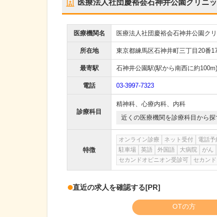
医療法人社団慶裕会石神井公園クリニッ
医療機関名
医療法人社団慶裕会石神井公園クリ
所在地
東京都練馬区石神井町三丁目20番17
最寄駅
石神井公園駅
(駅から
南西に約100m
電話
03-3997-7323
精神科
、
心療内科
、
内科
診療科目
近くの医療機関を診療科目から探
オンライン診療
ネット受付
電話予
特徴
駐車場
英語
外国語
大病院
がん
セカンドオピニオン受診可
セカンド
直近の求人を確認する
[PR]
OTの方