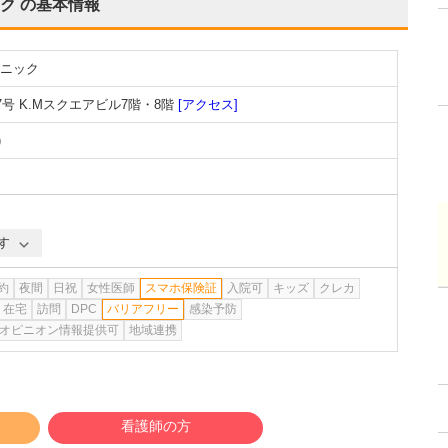
ク
の基本情報
ニック
号 K.Mスクエアビル7階・8階
[アクセス]
)
す
約
夜間
日祝
女性医師
スマホ保険証
入院可
キッズ
クレカ
在宅
訪問
DPC
バリアフリー
感染予防
オピニオン情報提供可
地域連携
看護師の方