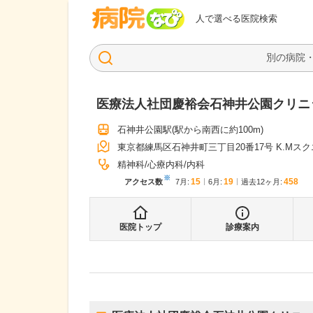
病院なび
人で選べる医院検索
医療法人社団慶裕会石神井公園クリニ
石神井公園駅
(駅から
南西に約100m
)
東京都練馬区石神井町三丁目20番17号 K.Mス
精神科
心療内科
内科
※
15
19
458
アクセス数
7月
:
6月
:
過去12ヶ月:
医院トップ
診療案内