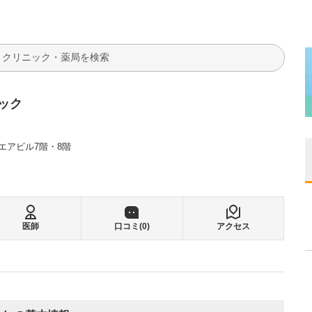
検索
ック
クエアビル7階・8階
医師
口コミ(
0
)
アクセス