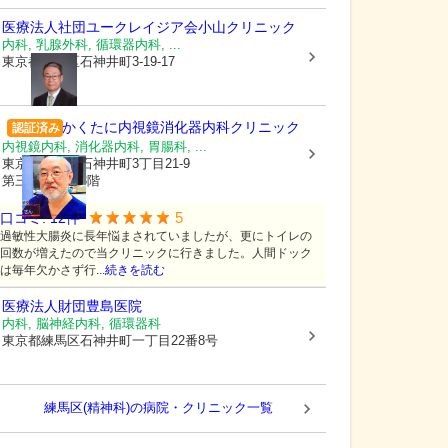
医療法人社団ユークレイジア会
小山クリニック
内科, 乳腺外科, 循環器内科, ...
東京都練馬区
石神井町3-19-17
かくたに内視鏡消化器内科クリニック
認証済み
内視鏡内科, 消化器内科, 胃腸科, ...
東京都練馬区
石神井町3丁目21-9
第三島光ビル3階
5
口コミ:
12
件
過敏性大腸炎に長年悩まされていましたが、更にトイレの
回数が増えたので当クリニックに行きました。人間ドック
は毎年欠かさず行...
続きを読む
医療法人財団豊島医院
内科, 脳神経内科, 循環器科
東京都練馬区
石神井町一丁目22番8号
練馬区(精神科)の病院・クリニック一覧