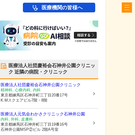
医療機関の皆様へ
医療法人社団慶裕会石神井公園クリニッ
ク
近隣の病院・クリニック
医療法人社団慶裕会石神井公園クリニック
精神科, 心療内科, 内科
東京都練馬区
石神井町三丁目20番17号
K.Mスクエアビル7階・8階
医療法人元気会わかさクリニック石神井公園
内科, 外科, 皮膚科
東京都練馬区
石神井町三丁目19番16号
石神井公園MSP②ビル 2階A号室