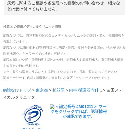
病気に関するご相談や各医院への個別のお問い合わせ・紹介な
どは受け付けておりません。
杉並区
の
柴田メディカルクリニック
情報
病院なび では、
東京都
杉並区
の
柴田メディカルクリニック
の
評判・求人・転職
情報を
掲載しています。
病院なび では市区町村別/診療科目別に病院・医院・薬局を探せるほか、予約ができる
医療機関や、キーワードでの検索も可能です。
病院を探したい時、診療時間を調べたい時、医師求人や看護師求人、薬剤師求人情報
を知りたい時に便利です。
また、役立つ医療コラムなども掲載していますので、是非ご覧になってください。
関連キーワード:
内科 / 循環器科 / 東京都 / 杉並区 / クリニック / かかりつけ
病院なびトップ
>
東京都
>
杉並区
>
内科
循環器内科
... >
柴田メデ
ィカルクリニック