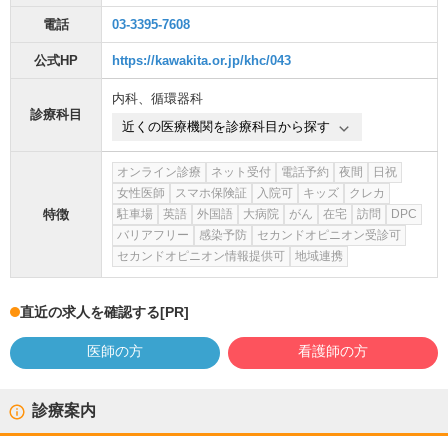
電話
03-3395-7608
公式HP
https://kawakita.or.jp/khc/043
内科
、
循環器科
診療科目
近くの医療機関を診療科目から探す
オンライン診療
ネット受付
電話予約
夜間
日祝
女性医師
スマホ保険証
入院可
キッズ
クレカ
特徴
駐車場
英語
外国語
大病院
がん
在宅
訪問
DPC
バリアフリー
感染予防
セカンドオピニオン受診可
セカンドオピニオン情報提供可
地域連携
直近の求人を確認する
[PR]
医師の方
看護師の方
診療案内