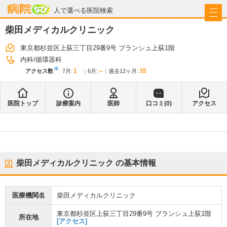
病院なび
人で選べる医院検索
柴田メディカルクリニック
東京都杉並区上荻三丁目29番9号 ブランシュ上荻1階
内科
循環器科
※
1
--
35
アクセス数
7月
:
6月
:
過去12ヶ月:
医院トップ
診療案内
医師
口コミ(
0
)
アクセス
柴田メディカルクリニック
の基本情報
医療機関名
柴田メディカルクリニック
東京都杉並区上荻三丁目29番9号 ブランシュ上荻1階
所在地
[アクセス]