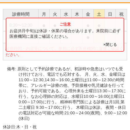
診療時間
月
火
水
木
金
土
日
祝
●
●
●
●
●
8:30
〜
12:30
お盆(8月中旬)は休診・休業の場合があります。来院前に必ず
●
●
●
●
医療機関に直接ご確認ください。
14:30
〜
18:30
×閉じる
診療時間・内容等について、事前に必ず医療機関に直接ご確認く
ださい。
備考:
原則として予約診療であるが、初診時や急患はいつでも受
け付けており、電話でも応対する。 月、火、水、金曜日は
11:00～12:30,14:30～16:00,土曜日は11:00～12:30の時間
帯に、アレルギー診療の他、予防接種や乳児健診を行って
おり、予約可能である。 心理外来を土曜日13:30～17:30に
行う。なお心理師の対応は、水曜日10:00～16:00(土曜日1
0:00～17:00)に行う。 精神科専門医による診療は月1回,第
二土曜日 9:30～17:00に行う。 木曜日は休診。 夜間・休日
の電話対応が可能な時間:21:00～24:00(夜間)、9:00～12:00
(休日)
休診日:
木・日・祝