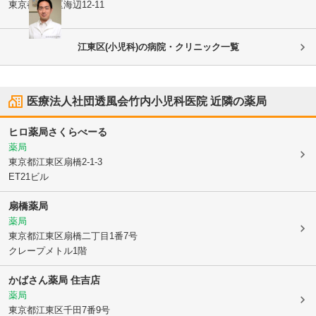
東京都江東区
海辺12-11
江東区(小児科)の病院・クリニック一覧
医療法人社団透風会竹内小児科医院
近隣の薬局
ヒロ薬局さくらべーる
薬局
東京都江東区
扇橋2-1-3
ET21ビル
扇橋薬局
薬局
東京都江東区
扇橋二丁目1番7号
クレープメトル1階
かばさん薬局 住吉店
薬局
東京都江東区
千田7番9号