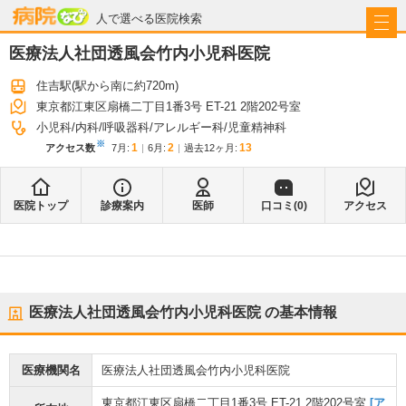
病院なび
人で選べる医院検索
医療法人社団透風会竹内小児科医院
住吉駅
(駅から
南に約720m
)
東京都江東区扇橋二丁目1番3号 ET-21 2階202号室
小児科
内科
呼吸器科
アレルギー科
児童精神科
※
1
2
13
アクセス数
7月
:
6月
:
過去12ヶ月:
医院トップ
診療案内
医師
口コミ(
0
)
アクセス
医療法人社団透風会竹内小児科医院
の基本情報
医療機関名
医療法人社団透風会竹内小児科医院
東京都江東区扇橋二丁目1番3号 ET-21 2階202号室
[ア