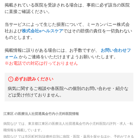
掲載されている医院を受診される場合は、事前に必ず該当の医院
に直接ご確認ください。
当サービスによって生じた損害について、ミーカンパニー株式会
社および
株式会社eヘルスケア
ではその賠償の責任を一切負わない
ものとします。
掲載情報に誤りがある場合には、お手数ですが、
お問い合わせフ
ォーム
からご連絡をいただけますようお願いいたします。
※お電話での対応は行っておりません
必ずお読みください
病気に関するご相談や各医院への個別のお問い合わせ・紹介な
どは受け付けておりません。
江東区
の
医療法人社団透風会竹内小児科医院
情報
病院なび では、
東京都
江東区
の
医療法人社団透風会竹内小児科医院
の
評判・求人・転
職
情報を掲載しています。
病院なび では市区町村別/診療科目別に病院・医院・薬局を探せるほか、予約ができる