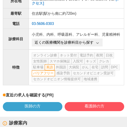
所在地
クセス]
最寄駅
住吉駅
(駅から
南に約720m
)
電話
03-5606-0303
小児科
、
内科
、
呼吸器科
、
アレルギー科
、
児童精神科
診療科目
近くの医療機関を診療科目から探す
オンライン診療
ネット受付
電話予約
夜間
日祝
女性医師
スマホ保険証
入院可
キッズ
クレカ
特徴
駐車場
英語
外国語
大病院
がん
在宅
訪問
DPC
バリアフリー
感染予防
セカンドオピニオン受診可
セカンドオピニオン情報提供可
地域連携
直近の求人を確認する
[PR]
医師の方
看護師の方
診療案内