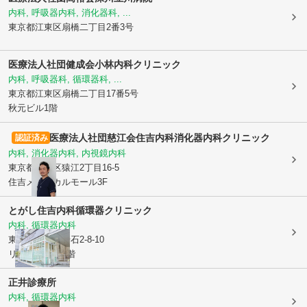
内科, 呼吸器内科, 消化器科, ...
東京都江東区
扇橋二丁目2番3号
医療法人社団健成会小林内科クリニック
内科, 呼吸器科, 循環器科, ...
東京都江東区
扇橋二丁目17番5号
秋元ビル1階
医療法人社団慈江会
住吉内科消化器内科クリニック
認証済み
内科, 消化器内科, 内視鏡内科
東京都江東区
猿江2丁目16-5
住吉メディカルモール3F
とがし住吉内科循環器クリニック
内科, 循環器内科
東京都江東区
千石2-8-10
リオベルジュ1階
正井診療所
内科, 循環器内科