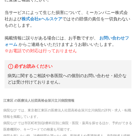
当サービスによって生じた損害について、ミーカンパニー株式会
社および
株式会社eヘルスケア
ではその賠償の責任を一切負わない
ものとします。
掲載情報に誤りがある場合には、お手数ですが、
お問い合わせフ
ォーム
からご連絡をいただけますようお願いいたします。
※お電話での対応は行っておりません
必ずお読みください
病気に関するご相談や各医院への個別のお問い合わせ・紹介な
どは受け付けておりません。
江東区
の
医療法人社団高裕会深川立川病院
情報
病院なび では、
東京都
江東区
の
医療法人社団高裕会深川立川病院
の
評判・求人・転職
情報を掲載しています。
病院なび では市区町村別/診療科目別に病院・医院・薬局を探せるほか、予約ができる
医療機関や、キーワードでの検索も可能です。
病院を探したい時、診療時間を調べたい時、医師求人や看護師求人、薬剤師求人情報