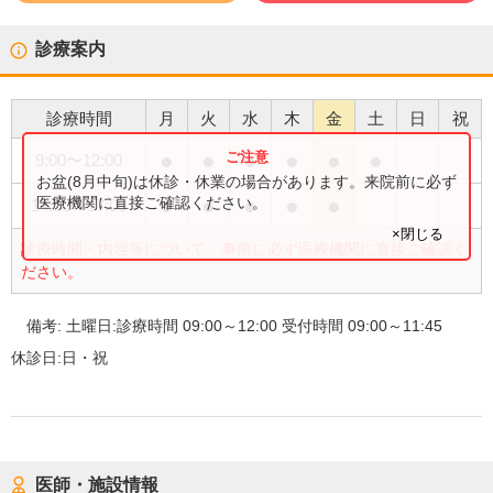
診療案内
診療時間
月
火
水
木
金
土
日
祝
●
●
●
●
●
●
9:00
〜
12:00
お盆(8月中旬)は休診・休業の場合があります。来院前に必ず
●
●
●
●
●
医療機関に直接ご確認ください。
14:00
〜
17:00
×閉じる
診療時間・内容等について、事前に必ず医療機関に直接ご確認く
ださい。
備考:
土曜日:診療時間 09:00～12:00 受付時間 09:00～11:45
休診日:
日・祝
医師・施設情報