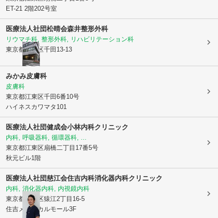
ET-21 2階202号室
医療法人社団松晴会
森井整形外科
リウマチ科, 整形外科, リハビリテーション科
東京都江東区
千田13-13
みかみ皮膚科
皮膚科
東京都江東区
千田6番10号
ハイネスカワマタ101
医療法人社団健成会小林内科クリニック
内科, 呼吸器科, 循環器科, ...
東京都江東区
扇橋二丁目17番5号
秋元ビル1階
医療法人社団慈江会
住吉内科消化器内科クリニック
内科, 消化器内科, 内視鏡内科
東京都江東区
猿江2丁目16-5
住吉メディカルモール3F