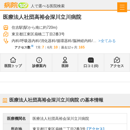
病院なび
人で選べる医院検索
医療法人社団高裕会深川立川病院
住吉駅
(駅から
南に約720m
)
東京都江東区扇橋二丁目2番3号
全てみる
内科
呼吸器内科
消化器科
循環器科
脳神経内科
...
※
7
10
165
アクセス数
7月
:
6月
:
過去12ヶ月:
医院トップ
診療案内
医師
口コミ(
0
)
アクセス
医療法人社団高裕会深川立川病院
の基本情報
医療機関名
医療法人社団高裕会深川立川病院
所在地
東京都江東区扇橋二丁目2番3号
[アクセス]