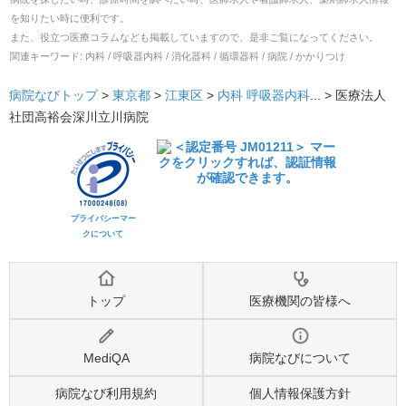
を知りたい時に便利です。
また、役立つ医療コラムなども掲載していますので、是非ご覧になってください。
関連キーワード:
内科 / 呼吸器内科 / 消化器科 / 循環器科 / 病院 / かかりつけ
病院なびトップ
>
東京都
>
江東区
>
内科
呼吸器内科
... >
医療法人
社団高裕会深川立川病院
プライバシーマー
クについて
トップ
医療機関の皆様へ
MediQA
病院なびについて
病院なび利用規約
個人情報保護方針