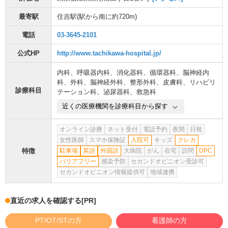
最寄駅
住吉駅
(駅から
南に約720m
)
電話
03-3645-2101
公式HP
http://www.tachikawa-hospital.jp/
内科
、
呼吸器内科
、
消化器科
、
循環器科
、
脳神経内
科
、
外科
、
脳神経外科
、
整形外科
、
皮膚科
、
リハビリ
診療科目
テーション科
、
泌尿器科
、
救急科
近くの医療機関を診療科目から探す
オンライン診療
ネット受付
電話予約
夜間
日祝
女性医師
スマホ保険証
入院可
キッズ
クレカ
特徴
駐車場
英語
外国語
大病院
がん
在宅
訪問
DPC
バリアフリー
感染予防
セカンドオピニオン受診可
セカンドオピニオン情報提供可
地域連携
直近の求人を確認する
[PR]
PT/OT/STの方
看護師の方