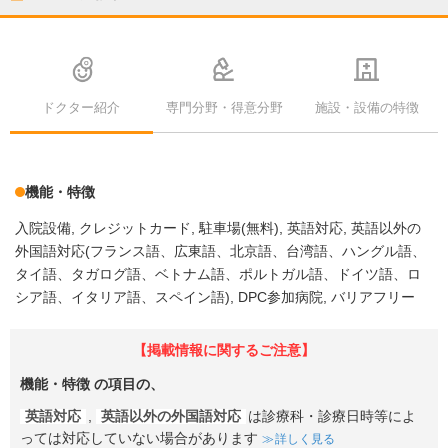
ドクター紹介
専門分野・得意分野
施設・設備の特徴
機能・特徴
入院設備
クレジットカード
駐車場(無料)
英語対応
英語以外の
外国語対応(フランス語、広東語、北京語、台湾語、ハングル語、
タイ語、タガログ語、ベトナム語、ポルトガル語、ドイツ語、ロ
シア語、イタリア語、スペイン語)
DPC参加病院
バリアフリー
【掲載情報に関するご注意】
機能・特徴
の項目の、
英語対応
,
英語以外の外国語対応
は診療科・診療日時等によ
っては対応していない場合があります
詳しく見る