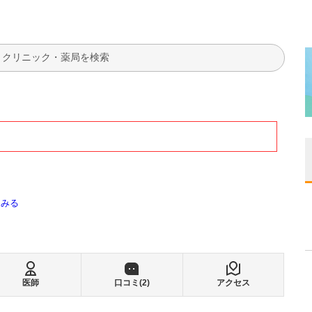
検索
てみる
医師
口コミ(
2
)
アクセス