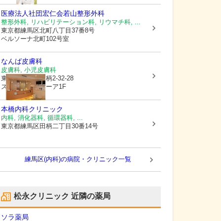
医療法人社団宏仁会若山整形外科
整形外科, リハビリテーション科, リウマチ科, ...
東京都練馬区
北町八丁目37番8号
ベルソーナ北町102号室
なんば皮膚科
皮膚科, 小児皮膚科
東京都練馬区
田柄2-32-28
スタンツァ・ミーア1F
本橋内科クリニック
内科, 消化器科, 循環器科, ...
東京都練馬区
田柄二丁目30番14号
練馬区(内科)の病院・クリニック一覧
松永クリニック
近隣の薬局
ソラ薬局