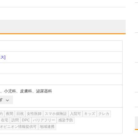
ス]
、
小児科
、
皮膚科
、
泌尿器科
す
約
夜間
日祝
女性医師
スマホ保険証
入院可
キッズ
クレカ
在宅
訪問
DPC
バリアフリー
感染予防
オピニオン情報提供可
地域連携