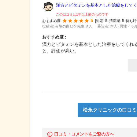
漢方とビタミンを基本とした治療をしてくれ
この口コミは1年以上前のものです
5
おすすめ度:
[
対応:
5
清潔感:
5
待ち時
投稿者: 赤塚の白ヒゲ先生 さん
受診者: 本人 (男性・ 60
おすすめ度 :
漢方とビタミンを基本とした治療をしてくれ
と、評価が高い。
松永クリニックの口コミ(
口コミ・コメントをご覧の方へ