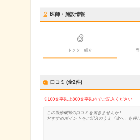
医師・施設情報
ドクター紹介
専
口コミ (全
2
件)
※100文字以上800文字以内でご記入ください