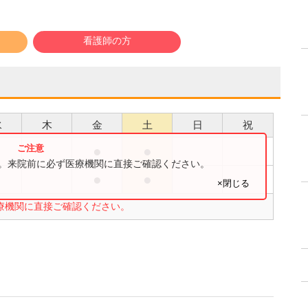
看護師の方
水
木
金
土
日
祝
●
●
●
す。来院前に必ず医療機関に直接ご確認ください。
●
●
●
×閉じる
療機関に直接ご確認ください。