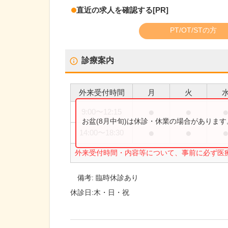
直近の求人を確認する
[PR]
PT/OT/STの方
診療案内
外来受付時間
月
火
●
●
9:00
〜
12:15
お盆(8月中旬)は休診・休業の場合がありま
●
●
14:00
〜
18:30
外来受付時間・内容等について、事前に必ず医
備考:
臨時休診あり
休診日:
木・日・祝