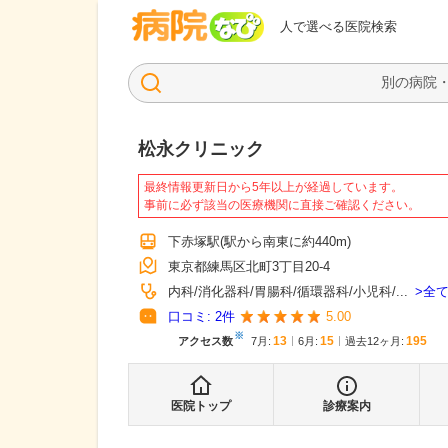
病院なび
人で選べる医院検索
松永クリニック
最終情報更新日から5年以上が経過しています。
事前に必ず該当の医療機関に直接ご確認ください。
下赤塚駅
(駅から
南東に約440m
)
東京都練馬区北町3丁目20-4
全
内科
消化器科
胃腸科
循環器科
小児科
...
口コミ:
2
件
5.00
※
13
15
195
アクセス数
7月
:
6月
:
過去12ヶ月:
医院トップ
診療案内