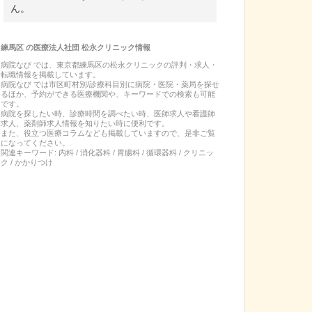
ん。
練馬区
の
医療法人社団 松永クリニック
情報
病院なび では、
東京都
練馬区
の
松永クリニック
の
評判・求人・
転職
情報を掲載しています。
病院なび では市区町村別/診療科目別に病院・医院・薬局を探せ
るほか、予約ができる医療機関や、キーワードでの検索も可能
です。
病院を探したい時、診療時間を調べたい時、医師求人や看護師
求人、薬剤師求人情報を知りたい時に便利です。
また、役立つ医療コラムなども掲載していますので、是非ご覧
になってください。
関連キーワード:
内科 / 消化器科 / 胃腸科 / 循環器科 / クリニッ
ク / かかりつけ