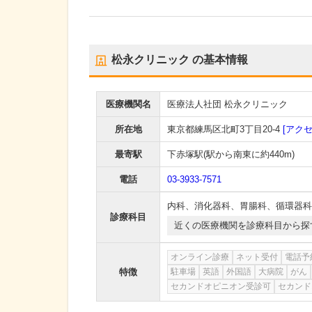
松永クリニック
の基本情報
医療機関名
医療法人社団 松永クリニック
所在地
東京都練馬区北町3丁目20-4
[アクセ
最寄駅
下赤塚駅
(駅から
南東に約440m
)
電話
03-3933-7571
内科
、
消化器科
、
胃腸科
、
循環器科
診療科目
近くの医療機関を診療科目から探
オンライン診療
ネット受付
電話予
特徴
駐車場
英語
外国語
大病院
がん
セカンドオピニオン受診可
セカンド