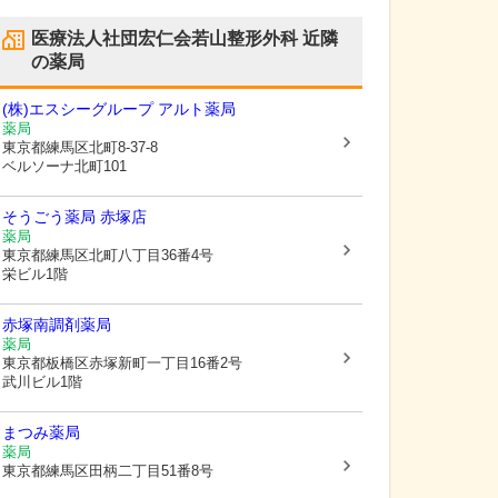
医療法人社団宏仁会若山整形外科
近隣
の薬局
(株)エスシーグループ アルト薬局
薬局
東京都練馬区
北町8-37-8
ベルソーナ北町101
そうごう薬局 赤塚店
薬局
東京都練馬区
北町八丁目36番4号
栄ビル1階
赤塚南調剤薬局
薬局
東京都板橋区
赤塚新町一丁目16番2号
武川ビル1階
まつみ薬局
薬局
東京都練馬区
田柄二丁目51番8号