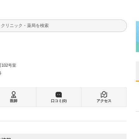
検索
102号室
科
医師
口コミ(
0
)
アクセス