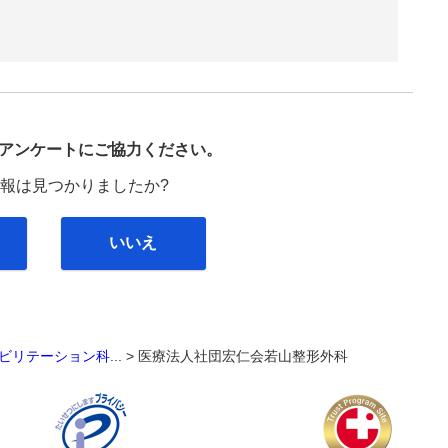
び
アンケートにご協力ください。
報は見つかりましたか?
いいえ
ビリテーション科
... >
医療法人社団宏仁会若山整形外科