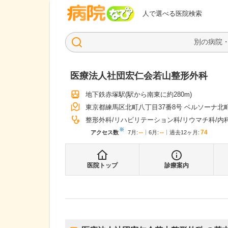
病院なび
人で選べる医院検索
医療法人社団宏仁会若山整形外科
地下鉄赤塚駅
(駅から
南東に約280m
)
東京都練馬区北町八丁目37番8号 ベルソーナ北町
整形外科
リハビリテーション科
リウマチ科
内
※
--
--
74
アクセス数
7月
:
6月
:
過去12ヶ月:
医院トップ
診療案内