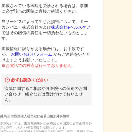
掲載されている医院を受診される場合は、事前
に必ず該当の医院に直接ご確認ください。
当サービスによって生じた損害について、ミー
カンパニー株式会社および
株式会社eヘルスケア
ではその賠償の責任を一切負わないものとしま
す。
掲載情報に誤りがある場合には、お手数です
が、
お問い合わせフォーム
からご連絡をいただ
けますようお願いいたします。
※お電話での対応は行っておりません
必ずお読みください
病気に関するご相談や各医院への個別のお問
い合わせ・紹介などは受け付けておりませ
ん。
練馬区
の
医療法人社団宏仁会若山整形外科
情報
病院なび では、
東京都
練馬区
の
医療法人社団宏仁会若山整形外
科
の
評判・求人・転職
情報を掲載しています。
病院なび では市区町村別/診療科目別に病院・医院・薬局を探せ