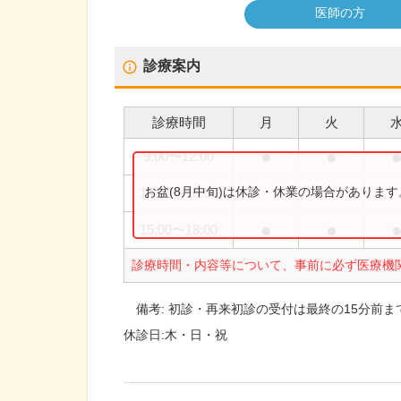
医師の方
診療案内
診療時間
月
火
●
●
9:00
〜
12:00
お盆(8月中旬)は休診・休業の場合がありま
14:00
〜
16:00
●
●
15:00
〜
18:00
診療時間・内容等について、事前に必ず医療機
備考:
初診・再来初診の受付は最終の15分前ま
休診日:
木・日・祝