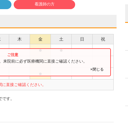
看護師の方
水
木
金
土
日
祝
●
●
●
●
す。来院前に必ず医療機関に直接ご確認ください。
×閉じる
●
●
関に直接ご確認ください。
でです。