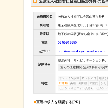
医療法人社団宏仁会若山整形外科
の基
医療機関名
医療法人社団宏仁会若山整形外科
所在地
東京都練馬区北町八丁目37番8号 ベ
最寄駅
地下鉄赤塚駅
(駅から
南東に約280m
電話
03-5920-5350
公式HP
http://www.wakayama-seikei.com/
整形外科
、
リハビリテーション科
、
診療科目
近くの医療機関を診療科目から探
オンライン診療
ネット受付
電話予
特徴
駐車場
英語
外国語
大病院
がん
セカンドオピニオン受診可
セカンド
直近の求人を確認する
[PR]