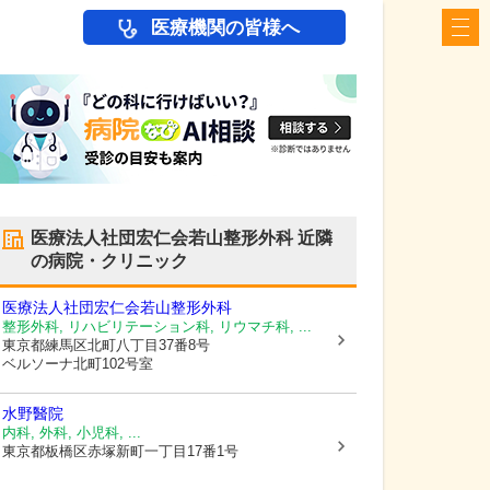
医療機関の皆様へ
医療法人社団宏仁会若山整形外科
近隣
の病院・クリニック
医療法人社団宏仁会若山整形外科
整形外科, リハビリテーション科, リウマチ科, ...
東京都練馬区
北町八丁目37番8号
ベルソーナ北町102号室
水野醫院
内科, 外科, 小児科, ...
東京都板橋区
赤塚新町一丁目17番1号