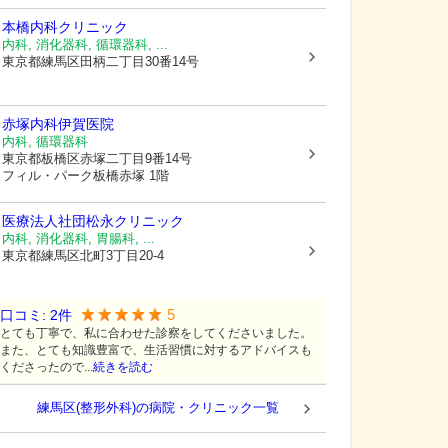
本橋内科クリニック
内科, 消化器科, 循環器科, ...
東京都練馬区
田柄二丁目30番14号
赤塚内科伊賀医院
内科, 循環器科
東京都板橋区
赤塚二丁目9番14号
フィル・パーク板橋赤塚 1階
医療法人社団
松永クリニック
内科, 消化器科, 胃腸科, ...
東京都練馬区
北町3丁目20-4
5
口コミ:
2
件
とても丁寧で、私に合わせた診察をしてくださいました。
また、とても知識豊富で、生活習慣に対するアドバイスも
くださったので...
続きを読む
練馬区(整形外科)の病院・クリニック一覧