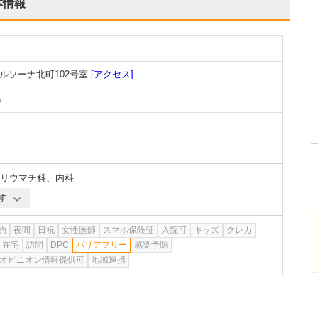
本情報
ルソーナ北町102号室
[アクセス]
)
リウマチ科
、
内科
す
約
夜間
日祝
女性医師
スマホ保険証
入院可
キッズ
クレカ
在宅
訪問
DPC
バリアフリー
感染予防
オピニオン情報提供可
地域連携