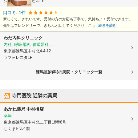
シュウカワグチビル1F
5
口コミ:
1
件
新しくて、きれいです。受付の方の対応も丁寧で、気持ちよく受付できます。
先生はフレンドリーで、きちんと話してくださり、こち...
続きを読む
わだ内科クリニック
内科, 呼吸器科, 循環器科, ...
東京都練馬区
中村北4-4-12
ラフォレスタ1F
練馬区(内科)の病院・クリニック一覧
寺門医院
近隣の薬局
あかね薬局 中村橋店
薬局
東京都練馬区
中村北二丁目18番8号
ちくまビル1階