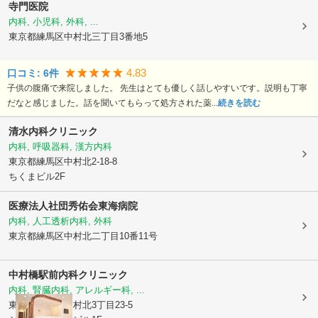
寺門医院
内科, 小児科, 外科, ...
東京都練馬区
中村北三丁目3番地5
4.83
口コミ:
6
件
子供の腹痛で来院しました。 先生はとても優しく話しやすいです。説明も丁寧
だなと感じました。話を聞いてもらって処方された薬...
続きを読む
清水内科クリニック
内科, 呼吸器科, 漢方内科
東京都練馬区
中村北2-18-8
ちくまビル2F
医療法人社団秀佑会東海病院
内科, 人工透析内科, 外科
東京都練馬区
中村北二丁目10番11号
中村橋駅前内科クリニック
内科, 腎臓内科, アレルギー科, ...
東京都練馬区
中村北3丁目23-5