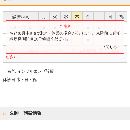
診療時間
月
火
水
木
金
土
日
祝
●
●
●
●
●
8:30
〜
12:00
お盆(8月中旬)は休診・休業の場合があります。来院前に必ず
●
●
●
●
医療機関に直接ご確認ください。
15:00
〜
18:00
×閉じる
診療時間・内容等について、事前に必ず医療機関に直接ご確認く
ださい。
備考:
インフルエンザ診療
休診日:
木・日・祝
医師・施設情報