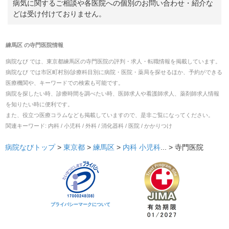
病気に関するご相談や各医院への個別のお問い合わせ・紹介な
どは受け付けておりません。
練馬区
の
寺門医院
情報
病院なび では、
東京都
練馬区
の
寺門医院
の
評判・求人・転職
情報を掲載しています。
病院なび では市区町村別/診療科目別に病院・医院・薬局を探せるほか、予約ができる
医療機関や、キーワードでの検索も可能です。
病院を探したい時、診療時間を調べたい時、医師求人や看護師求人、薬剤師求人情報
を知りたい時に便利です。
また、役立つ医療コラムなども掲載していますので、是非ご覧になってください。
関連キーワード:
内科 / 小児科 / 外科 / 消化器科 / 医院 / かかりつけ
病院なびトップ
>
東京都
>
練馬区
>
内科
小児科
... >
寺門医院
プライバシーマークについて