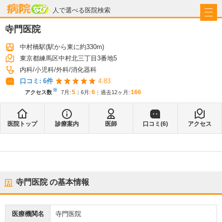
病院なび
人で選べる医院検索
寺門医院
中村橋駅
(駅から
東に約330m
)
東京都練馬区中村北三丁目3番地5
内科
小児科
外科
消化器科
口コミ:
6
件
4.83
※
5
6
166
アクセス数
7月
:
6月
:
過去12ヶ月:
医院トップ
診療案内
医師
口コミ(
6
)
アクセス
寺門医院
の基本情報
医療機関名
寺門医院