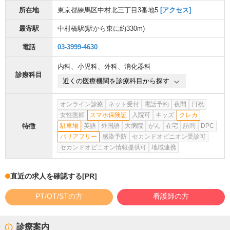
所在地
東京都練馬区中村北三丁目3番地5
[アクセス]
最寄駅
中村橋駅
(駅から
東に約330m
)
電話
03-3999-4630
内科
、
小児科
、
外科
、
消化器科
診療科目
近くの医療機関を診療科目から探す
オンライン診療
ネット受付
電話予約
夜間
日祝
女性医師
スマホ保険証
入院可
キッズ
クレカ
特徴
駐車場
英語
外国語
大病院
がん
在宅
訪問
DPC
バリアフリー
感染予防
セカンドオピニオン受診可
セカンドオピニオン情報提供可
地域連携
直近の求人を確認する
[PR]
PT/OT/STの方
看護師の方
診療案内