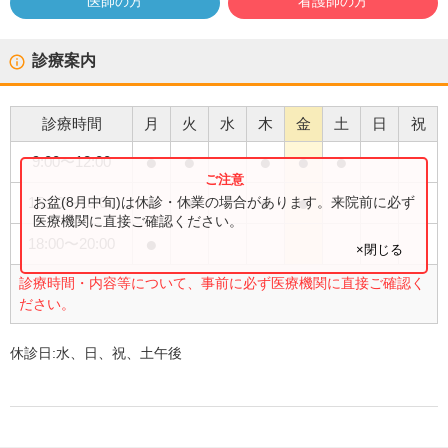
医師の方
看護師の方
診療案内
診療時間
月
火
水
木
金
土
日
祝
●
●
●
●
●
9:00
〜
12:00
●
●
●
●
お盆(8月中旬)は休診・休業の場合があります。来院前に必ず
15:00
〜
18:00
医療機関に直接ご確認ください。
●
18:00
〜
20:00
×閉じる
診療時間・内容等について、事前に必ず医療機関に直接ご確認く
ださい。
休診日:
水、日、祝、土午後