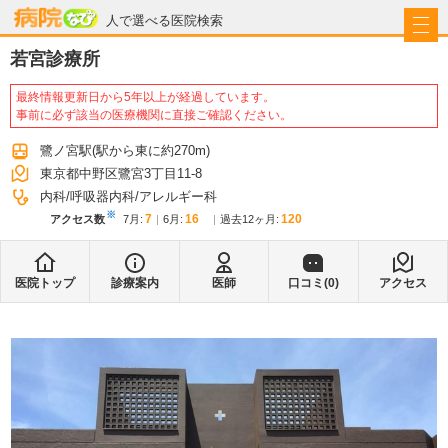
病院なび
人で選べる医院検索
若宮診療所
最終情報更新日から5年以上が経過しています。
事前に必ず該当の医療機関に直接ご確認ください。
鷺ノ宮駅
(駅から
東に約270m
)
東京都中野区鷺宮3丁目11-8
内科
呼吸器内科
アレルギー科
※
7
16
120
アクセス数
7月
:
6月
:
過去12ヶ月:
医院トップ
診療案内
医師
口コミ(
0
)
アクセス