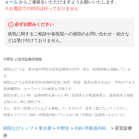
ォーム
からご連絡をいただけますようお願いいたします。
※お電話での対応は行っておりません
必ずお読みください
病気に関するご相談や各医院への個別のお問い合わせ・紹介な
どは受け付けておりません。
中野区
の
若宮診療所
情報
病院なび では、
東京都
中野区
の
若宮診療所
の
評判・求人・転職
情報を掲載していま
す。
病院なび では市区町村別/診療科目別に病院・医院・薬局を探せるほか、予約ができる
医療機関や、キーワードでの検索も可能です。
病院を探したい時、診療時間を調べたい時、医師求人や看護師求人、薬剤師求人情報
を知りたい時に便利です。
また、役立つ医療コラムなども掲載していますので、是非ご覧になってください。
関連キーワード:
内科 / 呼吸器内科 / アレルギー科 / 中野区 / 診療所 / かかりつけ
病院なびトップ
>
東京都
>
中野区
>
内科
呼吸器内科
... >
若宮診療
所