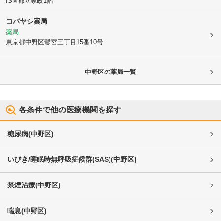
ISM都立家政1階
コバヤシ薬局
薬局
東京都中野区
鷺宮三丁目15番10号
中野区
の薬局一覧
各条件で他の医療機関を探す
糖尿病
(
中野区
)
いびき/睡眠時無呼吸症候群(SAS)
(
中野区
)
禁煙治療
(
中野区
)
喘息
(
中野区
)