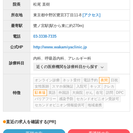
院長
松尾 直樹
所在地
東京都中野区鷺宮3丁目11-8
[アクセス]
最寄駅
鷺ノ宮駅
(駅から
東に約270m
)
電話
03-3338-7335
公式HP
http://www.wakamiyaclinic.jp
内科
、
呼吸器内科
、
アレルギー科
診療科目
近くの医療機関を診療科目から探す
オンライン診療
ネット受付
電話予約
夜間
日祝
女性医師
スマホ保険証
入院可
キッズ
クレカ
特徴
駐車場
英語
外国語
大病院
がん
在宅
訪問
DPC
バリアフリー
感染予防
セカンドオピニオン受診可
セカンドオピニオン情報提供可
地域連携
直近の求人を確認する
[PR]