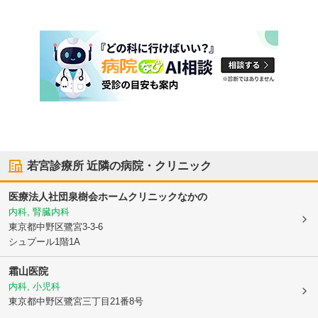
若宮診療所
近隣の病院・クリニック
医療法人社団泉樹会
ホームクリニックなかの
内科, 腎臓内科
東京都中野区
鷺宮3-3-6
シュプール1階1A
霜山医院
内科, 小児科
東京都中野区
鷺宮三丁目21番8号