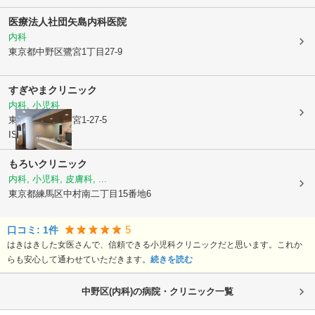
医療法人社団
矢島内科医院
内科
東京都中野区
鷺宮1丁目27-9
すぎやまクリニック
内科, 小児科
東京都中野区
鷺宮1-27-5
ISM都立家政3F
もろいクリニック
内科, 小児科, 皮膚科, ...
東京都練馬区
中村南二丁目15番地6
5
口コミ:
1
件
はきはきした女医さんで、信頼できる小児科クリニックだと思います。これか
らも安心して通わせていただきます。
続きを読む
中野区(内科)の病院・クリニック一覧