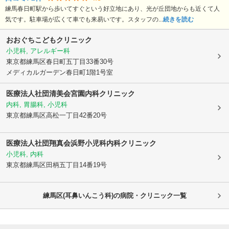
練馬春日町駅から歩いてすぐという好立地にあり、光が丘団地からも近くて人
気です。駐車場が広くて車でも来易いです。スタッフの...
続きを読む
おおぐちこどもクリニック
小児科, アレルギー科
東京都練馬区
春日町五丁目33番30号
メディカルガーデン春日町1階1号室
医療法人社団清美会宮園内科クリニック
内科, 胃腸科, 小児科
東京都練馬区
高松一丁目42番20号
医療法人社団翔真会浜野小児科内科クリニック
小児科, 内科
東京都練馬区
田柄五丁目14番19号
練馬区(耳鼻いんこう科)の病院・クリニック一覧