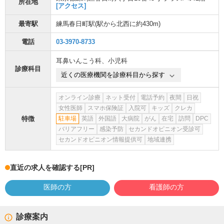
所在地
[アクセス]
最寄駅
練馬春日町駅
(駅から
北西に約430m
)
電話
03-3970-8733
耳鼻いんこう科
、
小児科
診療科目
近くの医療機関を診療科目から探す
オンライン診療
ネット受付
電話予約
夜間
日祝
女性医師
スマホ保険証
入院可
キッズ
クレカ
特徴
駐車場
英語
外国語
大病院
がん
在宅
訪問
DPC
バリアフリー
感染予防
セカンドオピニオン受診可
セカンドオピニオン情報提供可
地域連携
直近の求人を確認する
[PR]
医師の方
看護師の方
診療案内