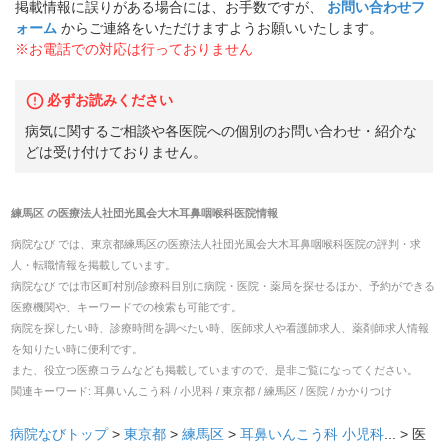
掲載情報に誤りがある場合には、お手数ですが、
お問い合わせフ
ォーム
からご連絡をいただけますようお願いいたします。
※お電話での対応は行っておりません
必ずお読みください
病気に関するご相談や各医院への個別のお問い合わせ・紹介な
どは受け付けておりません。
練馬区
の
医療法人社団光風会大木耳鼻咽喉科医院
情報
病院なび では、
東京都
練馬区
の
医療法人社団光風会大木耳鼻咽喉科医院
の
評判・求
人・転職
情報を掲載しています。
病院なび では市区町村別/診療科目別に病院・医院・薬局を探せるほか、予約ができる
医療機関や、キーワードでの検索も可能です。
病院を探したい時、診療時間を調べたい時、医師求人や看護師求人、薬剤師求人情報
を知りたい時に便利です。
また、役立つ医療コラムなども掲載していますので、是非ご覧になってください。
関連キーワード:
耳鼻いんこう科 / 小児科 / 東京都 / 練馬区 / 医院 / かかりつけ
病院なびトップ
>
東京都
>
練馬区
>
耳鼻いんこう科
小児科
... >
医