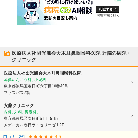
医療法人社団光風会大木耳鼻咽喉科医院
近隣の病院・
クリニック
医療法人社団光風会大木耳鼻咽喉科医院
耳鼻いんこう科, 小児科
東京都練馬区
春日町六丁目10番45号
プラスパス2階
安藤クリニック
内科, 外科, 胃腸科, ...
東京都練馬区
春日町6丁目5-15
メディカル春日ラ・セリーゼ I 2F
4.5
口コミ:
2
件