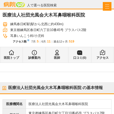
病院なび
人で選べる医院検索
医療法人社団光風会大木耳鼻咽喉科医院
練馬春日町駅
(駅から
北西に約430m
)
東京都練馬区春日町六丁目10番45号 プラスパス2階
耳鼻いんこう科
小児科
※
5
11
519
アクセス数
7月
:
6月
:
過去12ヶ月:
医院トップ
診療案内
医師
口コミ(
0
)
アクセス
医療法人社団光風会大木耳鼻咽喉科医院
の基本情報
医療機関名
医療法人社団光風会大木耳鼻咽喉科医院
東京都練馬区春日町六丁目10番45号 プラスパス2階