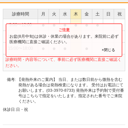
診療時間
月
火
水
木
金
土
日
祝
●
●
●
●
●
●
9:00
〜
12:00
●
お盆(8月中旬)は休診・休業の場合があります。来院前に必ず
15:00
〜
17:00
医療機関に直接ご確認ください。
●
●
●
●
15:00
〜
18:00
×閉じる
診療時間・内容等について、事前に必ず医療機関に直接ご確認く
ださい。
備考:
【発熱外来のご案内】 当日、または数日前から微熱を含む
発熱がある場合は発熱検査になります。 受付はお電話にて
お願いします。(03-3970-8733) 発熱外来は予約制で受付番
号はこちらで指定をいたします。指定された番号でご来院
ください。
休診日:
日・祝