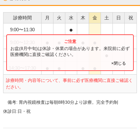
診療時間
月
火
水
木
金
土
日
祝
●
9:00
〜
11:30
●
●
●
●
9:00
〜
12:30
お盆(8月中旬)は休診・休業の場合があります。来院前に必ず
●
医療機関に直接ご確認ください。
9:00
〜
13:00
×閉じる
●
●
●
●
14:30
〜
17:30
診療時間・内容等について、事前に必ず医療機関に直接ご確認く
ださい。
備考:
胃内視鏡検査は毎朝8時30分より診療。完全予約制
休診日:
日・祝