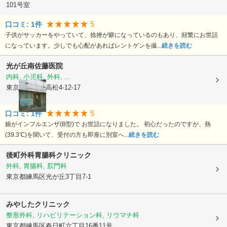
101号室
5
口コミ:
1
件
子供がサッカーをやっていて、捻挫が癖になっているのもあり、頻繁にお世話
になっています。少しでも心配があればレントゲンを撮...
続きを読む
光が丘南佐藤医院
内科, 小児科, 外科, ...
東京都練馬区
高松4-12-17
5
口コミ:
1
件
娘がインフルエンザ(B型)で お世話になりました。 初心だったのですが、熱
(39.3℃)を聞いて、受付の方も即座に別室へ...
続きを読む
後町外科胃腸科クリニック
外科, 胃腸科, 肛門科
東京都練馬区
光が丘3丁目7-1
みやしたクリニック
整形外科, リハビリテーション科, リウマチ科
東京都練馬区
春日町六丁目16番11号