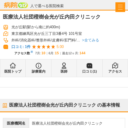
病院なび
人で選べる医院検索
医療法人社団橙樹会光が丘内田クリニック
光が丘駅
(駅から
南に約400m
)
東京都練馬区光が丘三丁目3番4号 101号室
全てみる
外科
消化器科
整形外科
皮膚科
肛門科
...
口コミ:
1
件
5.00
※
10
15
144
アクセス数
7月
:
6月
:
過去12ヶ月:
医院トップ
診療案内
医師
口コミ(
1
)
アクセス
医療法人社団橙樹会光が丘内田クリニック
の基本情報
医療機関名
医療法人社団橙樹会光が丘内田クリニック