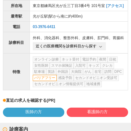
所在地
東京都練馬区光が丘三丁目3番4号 101号室
[アクセス]
最寄駅
光が丘駅
(駅から
南に約400m
)
電話
03-3976-6411
外科
、
消化器科
、
整形外科
、
皮膚科
、
肛門科
、
胃腸科
診療科目
近くの医療機関を診療科目から探す
オンライン診療
ネット受付
電話予約
夜間
日祝
女性医師
スマホ保険証
入院可
キッズ
クレカ
特徴
駐車場
英語
外国語
大病院
がん
在宅
訪問
DPC
バリアフリー
感染予防
セカンドオピニオン受診可
セカンドオピニオン情報提供可
地域連携
直近の求人を確認する
[PR]
医師の方
看護師の方
診療案内