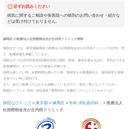
必ずお読みください
病気に関するご相談や各医院への個別のお問い合わせ・紹介な
どは受け付けておりません。
練馬区
の
医療法人社団橙樹会光が丘内田クリニック
情報
病院なび では、
東京都
練馬区
の
医療法人社団橙樹会光が丘内田クリニック
の
評判・求
人・転職
情報を掲載しています。
病院なび では市区町村別/診療科目別に病院・医院・薬局を探せるほか、予約ができる
医療機関や、キーワードでの検索も可能です。
病院を探したい時、診療時間を調べたい時、医師求人や看護師求人、薬剤師求人情報
を知りたい時に便利です。
また、役立つ医療コラムなども掲載していますので、是非ご覧になってください。
関連キーワード:
外科 / 消化器科 / 整形外科 / 皮膚科 / クリニック / かかりつけ
病院なびトップ
>
東京都
>
練馬区
>
外科
消化器内科
... >
医療法人
社団橙樹会光が丘内田クリニック